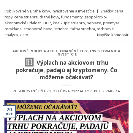
Publikované v
Drahé kovy
,
Investovanie a investície
|
Značky:
cena
ropy
,
cena striebra
,
drahé kovy
,
fundamenty
,
geopoliticko-
ekonomické udalosti
,
HDP
,
kde kúpiť striebro
,
peniaze
,
priemysel
,
recyklácia
,
strieborné bane
,
striebro
,
ťažba striebra
,
technická
analýza
,
zlato
Napíšte komentár
AKCIOVÉ INDEXY A AKCIE
,
FINANČNÉ TIPY
,
INVESTOVANIE A
INVESTÍCIE
Výplach na akciovom trhu
pokračuje, padajú aj kryptomeny. Čo
môžeme očakávať?
PUBLIKOVANÉ DŇA
20. OKTÓBRA 2022
AUTOR:
PETER RAKVICA
20
okt