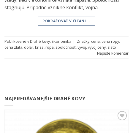
stagnujú. Prípadne vznikne konflikt, vojna.
POKRAČOVAŤ V ČÍTANÍ
→
Publikované v
Drahé kovy
,
Ekonomika
|
Značky:
cena
,
cena ropy
,
cena zlata
,
dolár
,
kríza
,
ropa
,
spoločnosť
,
vývoj
,
vývoj ceny
,
zlato
Napíšte komentár
NAJPREDÁVANEJŠIE DRAHÉ KOVY
Pridať k
obľúbeným