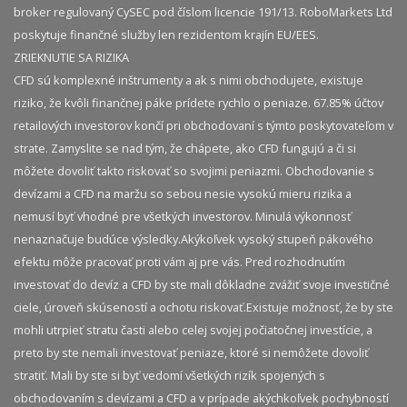
broker regulovaný CySEC pod číslom licencie 191/13. RoboMarkets Ltd
poskytuje finančné služby len rezidentom krajín EU/EES.
ZRIEKNUTIE SA RIZIKA
CFD sú komplexné inštrumenty a ak s nimi obchodujete, existuje
riziko, že kvôli finančnej páke prídete rychlo o peniaze. 67.85% účtov
retailových investorov končí pri obchodovaní s týmto poskytovateľom v
strate. Zamyslite se nad tým, že chápete, ako CFD fungujú a či si
môžete dovoliť takto riskovať so svojimi peniazmi. Obchodovanie s
devízami a CFD na maržu so sebou nesie vysokú mieru rizika a
nemusí byť vhodné pre všetkých investorov. Minulá výkonnosť
nenaznačuje budúce výsledky.​ Akýkoľvek vysoký stupeň pákového
efektu môže pracovať proti vám aj pre vás. Pred rozhodnutím
investovať do devíz a CFD by ste mali dôkladne zvážiť svoje investičné
ciele, úroveň skúseností a ochotu riskovať.​ Existuje možnosť, že by ste
mohli utrpieť stratu časti alebo celej svojej počiatočnej investície, a
preto by ste nemali investovať peniaze, ktoré si nemôžete dovoliť
stratiť. Mali by ste si byť vedomí všetkých rizík spojených s
obchodovaním s devízami a CFD a v prípade akýchkoľvek pochybností