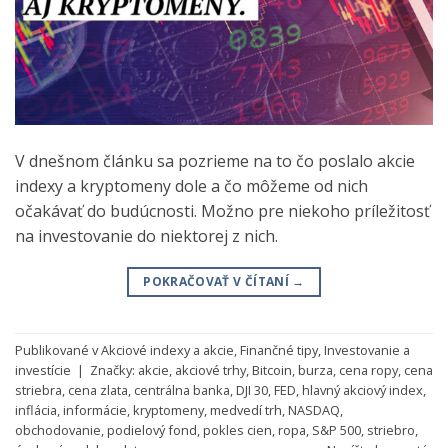
V dnešnom článku sa pozrieme na to čo poslalo akcie
indexy a kryptomeny dole a čo môžeme od nich
očakávať do budúcnosti. Možno pre niekoho príležitosť
na investovanie do niektorej z nich.
POKRAČOVAŤ V ČÍTANÍ
→
Publikované v
Akciové indexy a akcie
,
Finančné tipy
,
Investovanie a
investície
|
Značky:
akcie
,
akciové trhy
,
Bitcoin
,
burza
,
cena ropy
,
cena
striebra
,
cena zlata
,
centrálna banka
,
DJI 30
,
FED
,
hlavný akciový index
,
inflácia
,
informácie
,
kryptomeny
,
medvedí trh
,
NASDAQ
,
obchodovanie
,
podielový fond
,
pokles cien
,
ropa
,
S&P 500
,
striebro
,