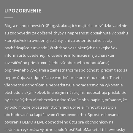
UPOZORNENIE
Blog a e-shop InvestičnýBlog.sk ako aj ich majiteľ a prevádzkovateľ nie
sú zodpovední za občasné chyby a nepresnosti obsiahnuté v obsahu
ktorejkoľvek tu uvedenej stránky, ani za potencionálne straty
pochádzajúce z investícií, či obchodov založených na akejkoľvek
informácii tu uvedenej. Tu uvedené informácie majú charakter
investičného prieskumu (alebo všeobecného odporúčania)
pripraveného vývojármi a zamestnancami spoločnosti, pričom tieto sa
nepovažujú za odporúčanie vhodné pre konkrétnu osobu. Takéto
všeobecné odporúčanie nepredstavuje poradenstvo na vykonanie
obchodu s akýmikoľvek finančnými nástrojmi, neobsahujú prísľub, že
by sa cieľ týchto všeobecných odporúčaní mohol naplniť, prípadne, že
by bolo možné prostredníctvom nich úplne eliminovať straty pri
obchodovaní na kapitálovom či menovom trhu. Sprostredkovanie
otvorenia DEMO a LIVE obchodného účtu pre obchodníkov na
stránkach vykonáva výlučne spoločnosť RoboMarkets Ltd - evropský