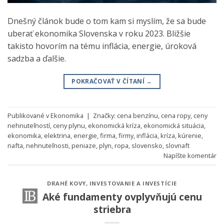
Dnešný článok bude o tom kam si myslím, že sa bude
uberať ekonomika Slovenska v roku 2023. Bližšie
takisto hovorím na tému inflácia, energie, úroková
sadzba a ďalšie.
POKRAČOVAŤ V ČÍTANÍ
→
Publikované v
Ekonomika
|
Značky:
cena benzínu
,
cena ropy
,
ceny
nehnuteľností
,
ceny plynu
,
ekonomická kríza
,
ekonomická situácia
,
ekonomika
,
elektrina
,
energie
,
firma
,
firmy
,
inflácia
,
kríza
,
kúrenie
,
nafta
,
nehnuteľnosti
,
peniaze
,
plyn
,
ropa
,
slovensko
,
slovnaft
Napíšte komentár
DRAHÉ KOVY
,
INVESTOVANIE A INVESTÍCIE
Aké fundamenty ovplyvňujú cenu
striebra