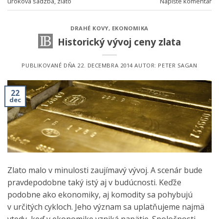
úroková sadzba
,
zlato
Napíšte komentár
DRAHÉ KOVY
,
EKONOMIKA
Historický vývoj ceny zlata
PUBLIKOVANÉ DŇA
22. DECEMBRA 2014
AUTOR:
PETER SAGAN
22
dec
Zlato malo v minulosti zaujímavý vývoj. A scenár bude
pravdepodobne taký istý aj v budúcnosti. Keďže
podobne ako ekonomiky, aj komodity sa pohybujú
v určitých cykloch. Jeho význam sa uplatňujeme najmä
vtedy, keď v ekonomike vzniká napätie. Spoločnosti