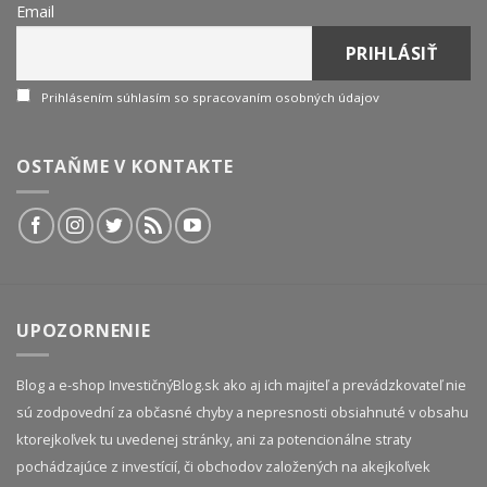
Email
Prihlásením súhlasím so spracovaním osobných údajov
OSTAŇME V KONTAKTE
UPOZORNENIE
Blog a e-shop InvestičnýBlog.sk ako aj ich majiteľ a prevádzkovateľ nie
sú zodpovední za občasné chyby a nepresnosti obsiahnuté v obsahu
ktorejkoľvek tu uvedenej stránky, ani za potencionálne straty
pochádzajúce z investícií, či obchodov založených na akejkoľvek