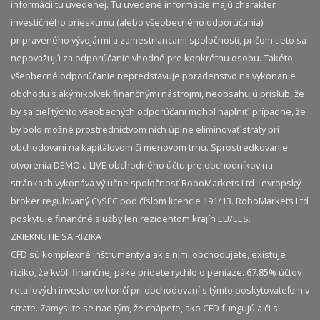
informácii tu uvedenej. Tu uvedené informácie majú charakter
investičného prieskumu (alebo všeobecného odporúčania)
pripraveného vývojármi a zamestnancami spoločnosti, pričom tieto sa
nepovažujú za odporúčanie vhodné pre konkrétnu osobu. Takéto
všeobecné odporúčanie nepredstavuje poradenstvo na vykonanie
obchodu s akýmikoľvek finančnými nástrojmi, neobsahujú prísľub, že
by sa cieľ týchto všeobecných odporúčaní mohol naplniť, prípadne, že
by bolo možné prostredníctvom nich úplne eliminovať straty pri
obchodovaní na kapitálovom či menovom trhu. Sprostredkovanie
otvorenia DEMO a LIVE obchodného účtu pre obchodníkov na
stránkach vykonáva výlučne spoločnosť RoboMarkets Ltd - evropský
broker regulovaný CySEC pod číslom licencie 191/13. RoboMarkets Ltd
poskytuje finančné služby len rezidentom krajín EU/EES.
ZRIEKNUTIE SA RIZIKA
CFD sú komplexné inštrumenty a ak s nimi obchodujete, existuje
riziko, že kvôli finančnej páke prídete rychlo o peniaze. 67.85% účtov
retailových investorov končí pri obchodovaní s týmto poskytovateľom v
strate. Zamyslite se nad tým, že chápete, ako CFD fungujú a či si