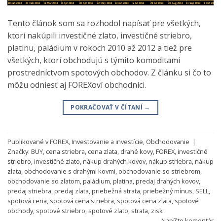
Tento článok som sa rozhodol napísať pre všetkých,
ktorí nakúpili investičné zlato, investičné striebro,
platinu, paládium v rokoch 2010 až 2012 a tiež pre
všetkých, ktorí obchodujú s týmito komoditami
prostredníctvom spotových obchodov. Z článku si čo to
môžu odniesť aj FOREXoví obchodníci.
POKRAČOVAŤ V ČÍTANÍ
→
Publikované v
FOREX
,
Investovanie a investície
,
Obchodovanie
|
Značky:
BUY
,
cena striebra
,
cena zlata
,
drahé kovy
,
FOREX
,
investičné
striebro
,
investičné zlato
,
nákup drahých kovov
,
nákup striebra
,
nákup
zlata
,
obchodovanie s drahými kovmi
,
obchodovanie so striebrom
,
obchodovanie so zlatom
,
paládium
,
platina
,
predaj drahých kovov
,
predaj striebra
,
predaj zlata
,
priebežná strata
,
priebežný mínus
,
SELL
,
spotová cena
,
spotová cena striebra
,
spotová cena zlata
,
spotové
obchody
,
spotové striebro
,
spotové zlato
,
strata
,
zisk
Napíšte komentár