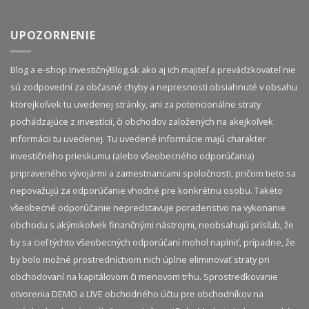
UPOZORNENIE
Blog a e-shop InvestičnýBlog.sk ako aj ich majiteľ a prevádzkovateľ nie
sú zodpovední za občasné chyby a nepresnosti obsiahnuté v obsahu
ktorejkoľvek tu uvedenej stránky, ani za potencionálne straty
pochádzajúce z investícií, či obchodov založených na akejkoľvek
informácii tu uvedenej. Tu uvedené informácie majú charakter
investičného prieskumu (alebo všeobecného odporúčania)
pripraveného vývojármi a zamestnancami spoločnosti, pričom tieto sa
nepovažujú za odporúčanie vhodné pre konkrétnu osobu. Takéto
všeobecné odporúčanie nepredstavuje poradenstvo na vykonanie
obchodu s akýmikoľvek finančnými nástrojmi, neobsahujú prísľub, že
by sa cieľ týchto všeobecných odporúčaní mohol naplniť, prípadne, že
by bolo možné prostredníctvom nich úplne eliminovať straty pri
obchodovaní na kapitálovom či menovom trhu. Sprostredkovanie
otvorenia DEMO a LIVE obchodného účtu pre obchodníkov na