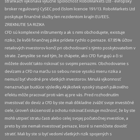
stránkach vykonáva výlučne spoločnosť RoboMarkets Ltd - evropský
broker regulovaný CySEC pod číslom licencie 191/13. RoboMarkets Ltd
poskytuje finančné služby len rezidentom krajín EU/EES.
ZRIEKNUTIE SA RIZIKA
CFD sú komplexné inštrumenty a ak s nimi obchodujete, existuje
riziko, že kvôli finančnej páke prídete rychlo o peniaze. 67.85% účtov
retailových investorov končí pri obchodovaní s týmto poskytovateľom v
strate. Zamyslite se nad tým, že chápete, ako CFD fungujú a či si
môžete dovoliť takto riskovať so svojimi peniazmi. Obchodovanie s
devízami a CFD na maržu so sebou nesie vysokú mieru rizika a
nemusí byť vhodné pre všetkých investorov. Minulá výkonnosť
nenaznačuje budúce výsledky.​ Akýkoľvek vysoký stupeň pákového
efektu môže pracovať proti vám aj pre vás. Pred rozhodnutím
investovať do devíz a CFD by ste mali dôkladne zvážiť svoje investičné
ciele, úroveň skúseností a ochotu riskovať.​ Existuje možnosť, že by ste
mohli utrpieť stratu časti alebo celej svojej počiatočnej investície, a
preto by ste nemali investovať peniaze, ktoré si nemôžete dovoliť
stratiť. Mali by ste si byť vedomí všetkých rizík spojených s