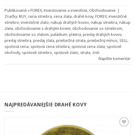
Publikované v
FOREX
,
Investovanie a investície
,
Obchodovanie
|
Značky:
BUY
,
cena striebra
,
cena zlata
,
drahé kovy
,
FOREX
,
investičné
striebro
,
investičné zlato
,
nákup drahých kovov
,
nákup striebra
,
nákup
zlata
,
obchodovanie s drahými kovmi
,
obchodovanie so striebrom
,
obchodovanie so zlatom
,
paládium
,
platina
,
predaj drahých kovov
,
predaj striebra
,
predaj zlata
,
priebežná strata
,
priebežný mínus
,
SELL
,
spotová cena
,
spotová cena striebra
,
spotová cena zlata
,
spotové
obchody
,
spotové striebro
,
spotové zlato
,
strata
,
zisk
Napíšte komentár
NAJPREDÁVANEJŠIE DRAHÉ KOVY
Pridať k
obľúbeným