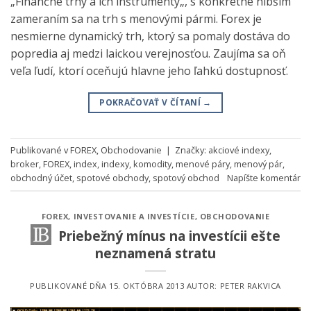
„Finančné trhy a ich inštrumenty„, s konkrétne hlbším
zameraním sa na trh s menovými pármi. Forex je
nesmierne dynamický trh, ktorý sa pomaly dostáva do
popredia aj medzi laickou verejnosťou. Zaujíma sa oň
veľa ľudí, ktorí oceňujú hlavne jeho ľahkú dostupnosť.
POKRAČOVAŤ V ČÍTANÍ
→
Publikované v
FOREX
,
Obchodovanie
|
Značky:
akciové indexy
,
broker
,
FOREX
,
index
,
indexy
,
komodity
,
menové páry
,
menový pár
,
obchodný účet
,
spotové obchody
,
spotový obchod
Napíšte komentár
FOREX
,
INVESTOVANIE A INVESTÍCIE
,
OBCHODOVANIE
Priebežný mínus na investícii ešte
neznamená stratu
PUBLIKOVANÉ DŇA
15. OKTÓBRA 2013
AUTOR:
PETER RAKVICA