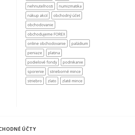
nehnuteľnosti
numizmatika
nákup akcií
obchodný účet
obchodovanie
obchodujeme FOREX
online obchodovanie
paládium
peniaze
platina
podielové fondy
podnikanie
sporenie
strieborné mince
striebro
zlato
zlaté mince
CHODNÉ ÚČTY