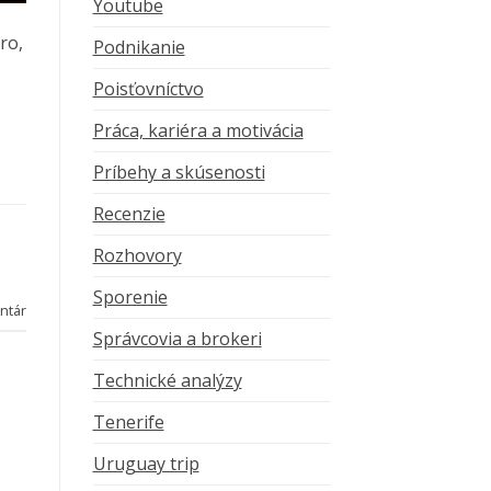
Youtube
ro,
Podnikanie
Poisťovníctvo
Práca, kariéra a motivácia
Príbehy a skúsenosti
Recenzie
Rozhovory
Sporenie
ntár
Správcovia a brokeri
Technické analýzy
Tenerife
Uruguay trip