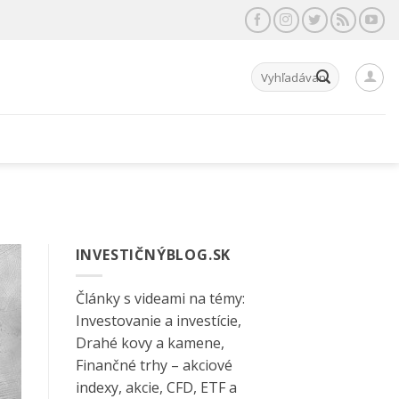
Hľadať:
INVESTIČNÝBLOG.SK
Články s videami na témy:
Investovanie a investície,
Drahé kovy a kamene,
Finančné trhy – akciové
indexy, akcie, CFD, ETF a