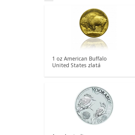
Pridať k
obľúbeným
1 oz American Buffalo
United States zlatá
minca
Pridať k
obľúbeným