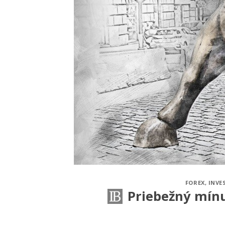
FOREX
,
INVE
Priebežný mínu