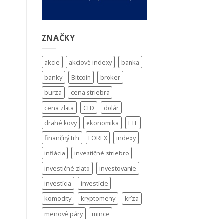
ZNAČKY
akcie
akciové indexy
banka
banky
Bitcoin
broker
burza
cena striebra
cena zlata
CFD
dolár
drahé kovy
ekonomika
ETF
finančný trh
FOREX
indexy
inflácia
investičné striebro
investičné zlato
investovanie
investícia
investície
komodity
kryptomeny
kríza
menové páry
mince