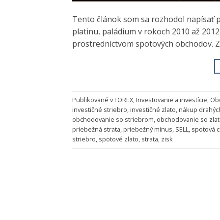
Tento článok som sa rozhodol napísať pre
platinu, paládium v rokoch 2010 až 2012
prostredníctvom spotových obchodov. Z 
Publikované v
FOREX
,
Investovanie a investície
,
Ob
investičné striebro
,
investičné zlato
,
nákup drahýc
obchodovanie so striebrom
,
obchodovanie so zla
priebežná strata
,
priebežný mínus
,
SELL
,
spotová 
striebro
,
spotové zlato
,
strata
,
zisk