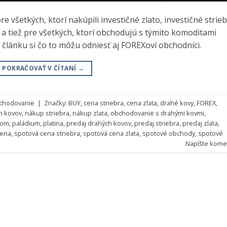
 všetkých, ktorí nakúpili investičné zlato, investičné strieb
 a tiež pre všetkých, ktorí obchodujú s týmito komoditami
článku si čo to môžu odniesť aj FOREXoví obchodníci.
POKRAČOVAŤ V ČÍTANÍ
→
chodovanie
|
Značky:
BUY
,
cena striebra
,
cena zlata
,
drahé kovy
,
FOREX
,
h kovov
,
nákup striebra
,
nákup zlata
,
obchodovanie s drahými kovmi
,
tom
,
paládium
,
platina
,
predaj drahých kovov
,
predaj striebra
,
predaj zlata
,
cena
,
spotová cena striebra
,
spotová cena zlata
,
spotové obchody
,
spotové
Napíšte kome