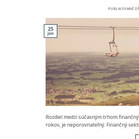
PUBLIKOVANÉ 
25
jún
Rozdiel medzi súčasným trhom finančnýc
rokov, je neporovnateľný. Finančný sekto