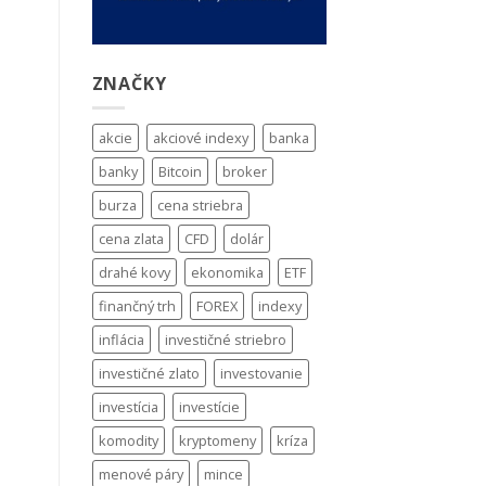
ZNAČKY
akcie
akciové indexy
banka
banky
Bitcoin
broker
burza
cena striebra
cena zlata
CFD
dolár
drahé kovy
ekonomika
ETF
finančný trh
FOREX
indexy
inflácia
investičné striebro
investičné zlato
investovanie
investícia
investície
komodity
kryptomeny
kríza
menové páry
mince