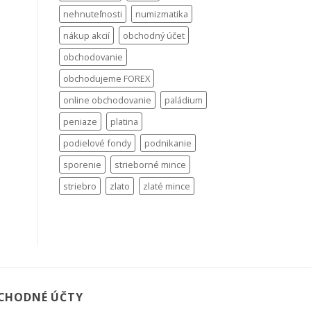
nehnuteľnosti
numizmatika
nákup akcií
obchodný účet
obchodovanie
obchodujeme FOREX
online obchodovanie
paládium
peniaze
platina
podielové fondy
podnikanie
sporenie
strieborné mince
striebro
zlato
zlaté mince
CHODNÉ ÚČTY