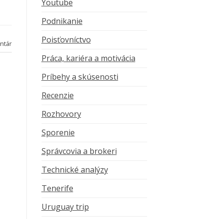
Youtube
Podnikanie
Poisťovníctvo
ntár
Práca, kariéra a motivácia
Príbehy a skúsenosti
Recenzie
Rozhovory
Sporenie
Správcovia a brokeri
Technické analýzy
Tenerife
Uruguay trip