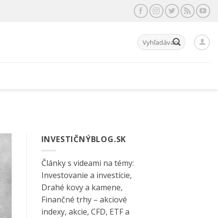
Hľadať:
INVESTIČNÝBLOG.SK
Články s videami na témy:
Investovanie a investície,
Drahé kovy a kamene,
Finančné trhy – akciové
indexy, akcie, CFD, ETF a