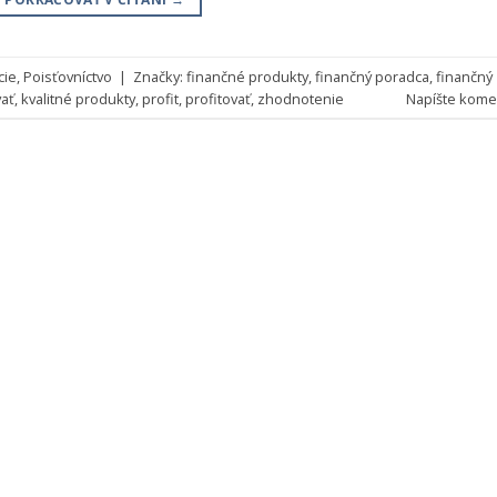
cie
,
Poisťovníctvo
|
Značky:
finančné produkty
,
finančný poradca
,
finančný
vať
,
kvalitné produkty
,
profit
,
profitovať
,
zhodnotenie
Napíšte kome