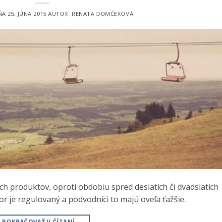
DŇA
25. JÚNA 2015
AUTOR:
RENATA DOMČEKOVÁ
h produktov, oproti obdobiu spred desiatich či dvadsiatich
r je regulovaný a podvodníci to majú oveľa ťažšie.
POKRAČOVAŤ V ČÍTANÍ
→