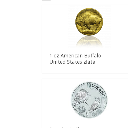
Pridať k
obľúbeným
1 oz American Buffalo
United States zlatá
minca
Pridať k
obľúbeným