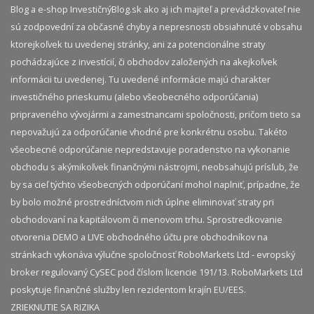
Blog a e-shop InvestičnýBlog.sk ako aj ich majiteľ a prevádzkovateľ nie
sú zodpovední za občasné chyby a nepresnosti obsiahnuté v obsahu
ktorejkoľvek tu uvedenej stránky, ani za potencionálne straty
pochádzajúce z investícií, či obchodov založených na akejkoľvek
informácii tu uvedenej. Tu uvedené informácie majú charakter
investičného prieskumu (alebo všeobecného odporúčania)
pripraveného vývojármi a zamestnancami spoločnosti, pričom tieto sa
nepovažujú za odporúčanie vhodné pre konkrétnu osobu. Takéto
všeobecné odporúčanie nepredstavuje poradenstvo na vykonanie
obchodu s akýmikoľvek finančnými nástrojmi, neobsahujú prísľub, že
by sa cieľ týchto všeobecných odporúčaní mohol naplniť, prípadne, že
by bolo možné prostredníctvom nich úplne eliminovať straty pri
obchodovaní na kapitálovom či menovom trhu. Sprostredkovanie
otvorenia DEMO a LIVE obchodného účtu pre obchodníkov na
stránkach vykonáva výlučne spoločnosť RoboMarkets Ltd - evropský
broker regulovaný CySEC pod číslom licencie 191/13. RoboMarkets Ltd
poskytuje finančné služby len rezidentom krajín EU/EES.
ZRIEKNUTIE SA RIZIKA