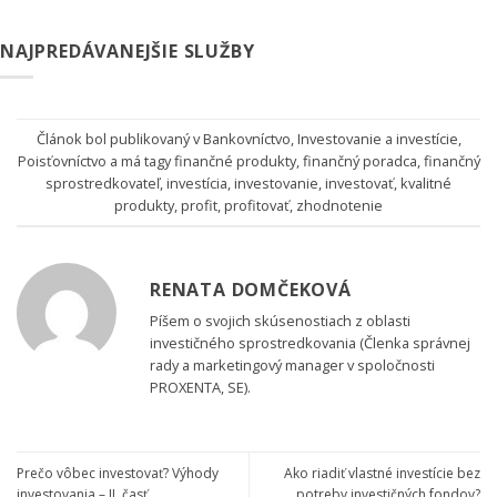
NAJPREDÁVANEJŠIE SLUŽBY
Článok bol publikovaný v
Bankovníctvo
,
Investovanie a investície
,
Poisťovníctvo
a má tagy
finančné produkty
,
finančný poradca
,
finančný
sprostredkovateľ
,
investícia
,
investovanie
,
investovať
,
kvalitné
produkty
,
profit
,
profitovať
,
zhodnotenie
RENATA DOMČEKOVÁ
Píšem o svojich skúsenostiach z oblasti
investičného sprostredkovania (Členka správnej
rady a marketingový manager v spoločnosti
PROXENTA, SE).
Prečo vôbec investovať? Výhody
Ako riadiť vlastné investície bez
investovania – II. časť
potreby investičných fondov?