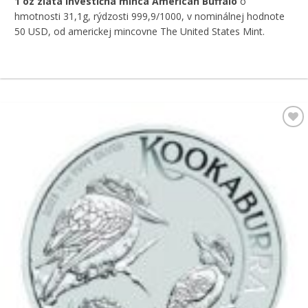
1 oz zlatá investičná minca American Buffalo
o
hmotnosti 31,1g, rýdzosti 999,9/1000, v nominálnej hodnote
50 USD, od americkej mincovne The United States Mint.
Pridať k
obľúbeným