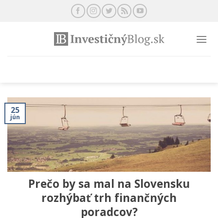
Preskočiť
na
obsah
25
jún
Prečo by sa mal na Slovensku
rozhýbať trh finančných
poradcov?