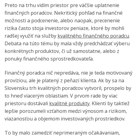
Preto na trhu vidím priestor pre väčšie uplatnenie
finančných poradcov. Nekritický pohľad na finančné
možnosti a podcenenie, alebo naopak, precenenie
rizika často stoja investorov peniaze, ktoré by mohli
radšej využiť na služby
kvalitného finančného poradcu
.
Debata na túto tému by mala vždy predchádzať výberu
konkrétnych produktov, či už samostatne, alebo z
ponuky finančného sprostredkovateľa.
Finančný poradca nič nepredáva, nie je teda motivovaný
províziou, ale je platený z peňazí klienta. Ak by sa na
Slovensku trh kvalitných poradcov vytvoril, prospelo by
to hneď viacerým oblastiam. V prvom rade by viac
priestoru dostávali
kvalitné produkty
. Klienti by taktiež
lepšie porozumeli vzťahom medzi výnosom a rizikom,
viazanosťou a objemom investovaných prostriedkov.
To by malo zamedziť neprimeraným očakávaniam,