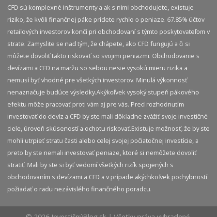
CFD sú komplexné inštrumenty a ak s nimi obchodujete, existuje
riziko, že kvôli finančnej páke prídete rychlo o peniaze. 67.85% účtov
retailových investorov končí pri obchodovaní s týmto poskytovateľom v
strate. Zamyslite se nad tým, že chápete, ako CFD fungujú a či si
môžete dovoliť takto riskovať so svojimi peniazmi. Obchodovanie s
devízami a CFD na maržu so sebou nesie vysokú mieru rizika a
nemusí byť vhodné pre všetkých investorov. Minulá výkonnosť
nenaznačuje budúce výsledky.​ Akýkoľvek vysoký stupeň pákového
efektu môže pracovať proti vám aj pre vás. Pred rozhodnutím
investovať do devíz a CFD by ste mali dôkladne zvážiť svoje investičné
ciele, úroveň skúseností a ochotu riskovať.​ Existuje možnosť, že by ste
mohli utrpieť stratu časti alebo celej svojej počiatočnej investície, a
preto by ste nemali investovať peniaze, ktoré si nemôžete dovoliť
stratiť. Mali by ste si byť vedomí všetkých rizík spojených s
obchodovaním s devízami a CFD a v prípade akýchkoľvek pochybností
požiadať o radu nezávislého finančného poradcu.
© 2026 InvestičnýBlog.sk | Všetky práva vyhradené.