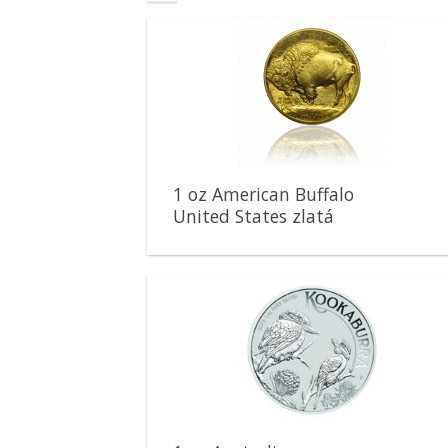
Pridať k
obľúbeným
1 oz American Buffalo
United States zlatá
minca
Pridať k
obľúbeným