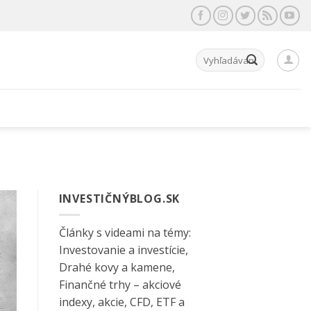
Hľadať:
INVESTIČNÝBLOG.SK
Články s videami na témy:
Investovanie a investície,
Drahé kovy a kamene,
Finančné trhy – akciové
indexy, akcie, CFD, ETF a