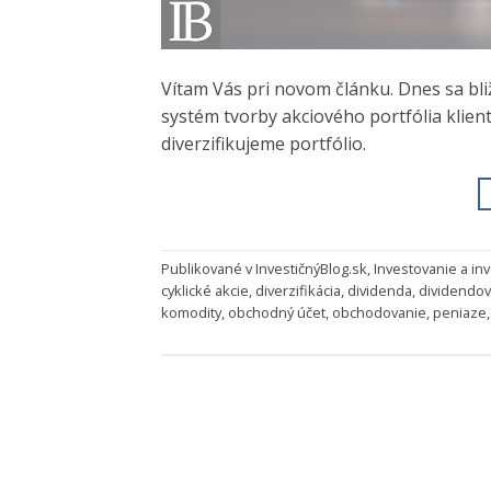
Vítam Vás pri novom článku. Dnes sa bl
systém tvorby akciového portfólia klie
diverzifikujeme portfólio.
Publikované v
InvestičnýBlog.sk
,
Investovanie a inv
cyklické akcie
,
diverzifikácia
,
dividenda
,
dividendov
komodity
,
obchodný účet
,
obchodovanie
,
peniaze