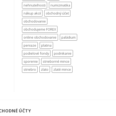
nehnuteľnosti
numizmatika
nákup akcií
obchodný účet
obchodovanie
obchodujeme FOREX
online obchodovanie
paládium
peniaze
platina
podielové fondy
podnikanie
sporenie
strieborné mince
striebro
zlato
zlaté mince
CHODNÉ ÚČTY