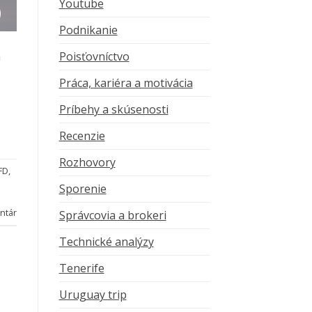
Youtube
Podnikanie
a
Poisťovníctvo
Práca, kariéra a motivácia
Príbehy a skúsenosti
Recenzie
Rozhovory
FD
,
Sporenie
ntár
Správcovia a brokeri
Technické analýzy
Tenerife
Uruguay trip