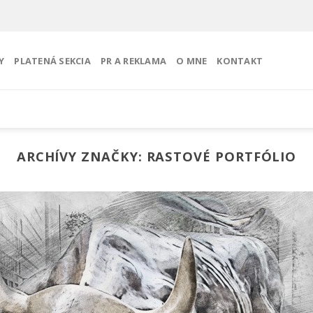
Y
PLATENÁ SEKCIA
PR A REKLAMA
O MNE
KONTAKT
ARCHÍVY ZNAČKY:
RASTOVÉ PORTFÓLIO