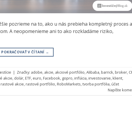
ižšie pozrieme na to, ako u nás prebieha kompletný proces 
ntom. A neopomenieme ani to ako rozkladáme riziko,
POKRAČOVAŤ V ČÍTANÍ
→
estície
|
Značky:
adobe
,
akcie
,
akciové portfólio
,
Alibaba
,
barrick
,
broker
,
C
é akcie
,
dolár
,
ETF
,
euro
,
Facebook
,
gopro
,
inflácia
,
investovanie
,
klient
,
,
rastové akcie
,
rastové portfólio
,
RoboMarkets
,
tvorba portfólia
,
účet
Napíšte kome