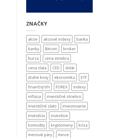
ZNAČKY
akcie
akciové indexy
banka
banky
Bitcoin
broker
burza
cena striebra
cena zlata
CFD
dolár
drahé kovy
ekonomika
ETF
finančný trh
FOREX
indexy
inflácia
investičné striebro
investičné zlato
investovanie
investícia
investície
komodity
kryptomeny
kríza
menové páry
mince