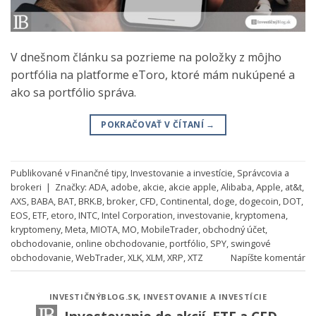
V dnešnom článku sa pozrieme na položky z môjho
portfólia na platforme eToro, ktoré mám nukúpené a
ako sa portfólio správa.
POKRAČOVAŤ V ČÍTANÍ
→
Publikované v
Finančné tipy
,
Investovanie a investície
,
Správcovia a
brokeri
|
Značky:
ADA
,
adobe
,
akcie
,
akcie apple
,
Alibaba
,
Apple
,
at&t
,
AXS
,
BABA
,
BAT
,
BRK.B
,
broker
,
CFD
,
Continental
,
doge
,
dogecoin
,
DOT
,
EOS
,
ETF
,
etoro
,
INTC
,
Intel Corporation
,
investovanie
,
kryptomena
,
kryptomeny
,
Meta
,
MIOTA
,
MO
,
MobileTrader
,
obchodný účet
,
obchodovanie
,
online obchodovanie
,
portfólio
,
SPY
,
swingové
obchodovanie
,
WebTrader
,
XLK
,
XLM
,
XRP
,
XTZ
Napíšte komentár
INVESTIČNÝBLOG.SK
,
INVESTOVANIE A INVESTÍCIE