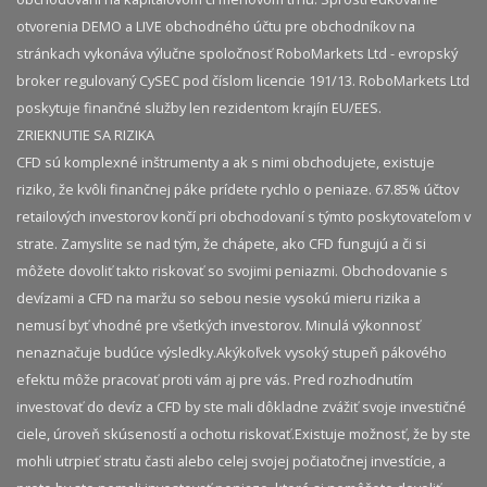
otvorenia DEMO a LIVE obchodného účtu pre obchodníkov na
stránkach vykonáva výlučne spoločnosť RoboMarkets Ltd - evropský
broker regulovaný CySEC pod číslom licencie 191/13. RoboMarkets Ltd
poskytuje finančné služby len rezidentom krajín EU/EES.
ZRIEKNUTIE SA RIZIKA
CFD sú komplexné inštrumenty a ak s nimi obchodujete, existuje
riziko, že kvôli finančnej páke prídete rychlo o peniaze. 67.85% účtov
retailových investorov končí pri obchodovaní s týmto poskytovateľom v
strate. Zamyslite se nad tým, že chápete, ako CFD fungujú a či si
môžete dovoliť takto riskovať so svojimi peniazmi. Obchodovanie s
devízami a CFD na maržu so sebou nesie vysokú mieru rizika a
nemusí byť vhodné pre všetkých investorov. Minulá výkonnosť
nenaznačuje budúce výsledky.​ Akýkoľvek vysoký stupeň pákového
efektu môže pracovať proti vám aj pre vás. Pred rozhodnutím
investovať do devíz a CFD by ste mali dôkladne zvážiť svoje investičné
ciele, úroveň skúseností a ochotu riskovať.​ Existuje možnosť, že by ste
mohli utrpieť stratu časti alebo celej svojej počiatočnej investície, a