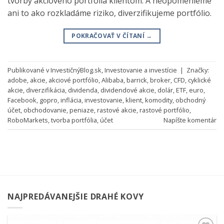
tvorby akciového portfólia klientom. A neopomenieme
ani to ako rozkladáme riziko, diverzifikujeme portfólio.
POKRAČOVAŤ V ČÍTANÍ
→
Publikované v
InvestičnýBlog.sk
,
Investovanie a investície
|
Značky:
adobe
,
akcie
,
akciové portfólio
,
Alibaba
,
barrick
,
broker
,
CFD
,
cyklické
akcie
,
diverzifikácia
,
dividenda
,
dividendové akcie
,
dolár
,
ETF
,
euro
,
Facebook
,
gopro
,
inflácia
,
investovanie
,
klient
,
komodity
,
obchodný
účet
,
obchodovanie
,
peniaze
,
rastové akcie
,
rastové portfólio
,
RoboMarkets
,
tvorba portfólia
,
účet
Napíšte komentár
NAJPREDÁVANEJŠIE DRAHÉ KOVY