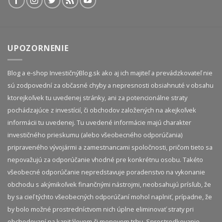
UPOZORNENIE
Blog a e-shop InvestičnýBlog.sk ako aj ich majiteľ a prevádzkovateľ nie
sú zodpovední za občasné chyby a nepresnosti obsiahnuté v obsahu
ktorejkoľvek tu uvedenej stránky, ani za potencionálne straty
pochádzajúce z investícií, či obchodov založených na akejkoľvek
informácii tu uvedenej. Tu uvedené informácie majú charakter
investičného prieskumu (alebo všeobecného odporúčania)
pripraveného vývojármi a zamestnancami spoločnosti, pričom tieto sa
nepovažujú za odporúčanie vhodné pre konkrétnu osobu. Takéto
všeobecné odporúčanie nepredstavuje poradenstvo na vykonanie
obchodu s akýmikoľvek finančnými nástrojmi, neobsahujú prísľub, že
by sa cieľ týchto všeobecných odporúčaní mohol naplniť, prípadne, že
by bolo možné prostredníctvom nich úplne eliminovať straty pri
obchodovaní na kapitálovom či menovom trhu. Sprostredkovanie