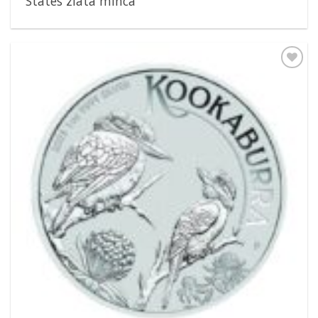
States zlatá minca
Pridať k
obľúbeným