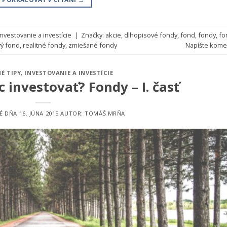
Investovanie a investície
|
Značky:
akcie
,
dlhopisové fondy
,
fond
,
fondy
,
fo
vý fond
,
realitné fondy
,
zmiešané fondy
Napíšte kome
É TIPY
,
INVESTOVANIE A INVESTÍCIE
 investovať? Fondy – I. časť
É DŇA
16. JÚNA 2015
AUTOR:
TOMÁŠ MRŇA