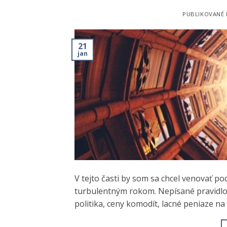
PUBLIKOVANÉ
21
jan
V tejto časti by som sa chcel venovať p
turbulentným rokom. Nepísané pravidlo 
politika, ceny komodít, lacné peniaze na 