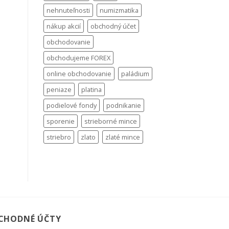
nehnuteľnosti
numizmatika
nákup akcií
obchodný účet
obchodovanie
obchodujeme FOREX
online obchodovanie
paládium
peniaze
platina
podielové fondy
podnikanie
sporenie
strieborné mince
striebro
zlato
zlaté mince
CHODNÉ ÚČTY