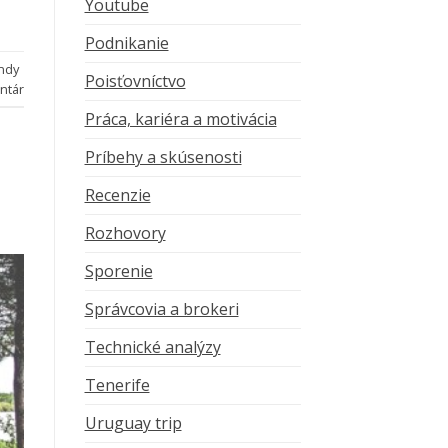
Youtube
Podnikanie
ndy
Poisťovníctvo
ntár
Práca, kariéra a motivácia
Príbehy a skúsenosti
Recenzie
Rozhovory
Sporenie
Správcovia a brokeri
Technické analýzy
Tenerife
Uruguay trip