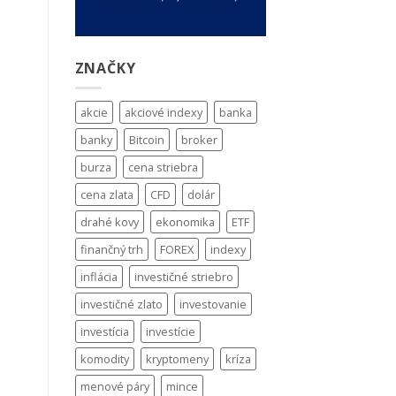
ZNAČKY
akcie
akciové indexy
banka
banky
Bitcoin
broker
burza
cena striebra
cena zlata
CFD
dolár
drahé kovy
ekonomika
ETF
finančný trh
FOREX
indexy
inflácia
investičné striebro
investičné zlato
investovanie
investícia
investície
komodity
kryptomeny
kríza
menové páry
mince