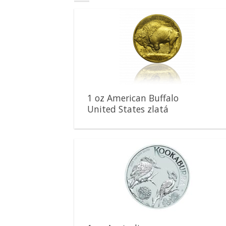
Pridať k
obľúbeným
1 oz American Buffalo
United States zlatá
minca
Pridať k
obľúbeným