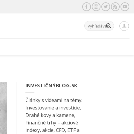
Hľadať:
INVESTIČNÝBLOG.SK
Články s videami na témy:
Investovanie a investície,
Drahé kovy a kamene,
Finančné trhy – akciové
indexy, akcie, CFD, ETF a