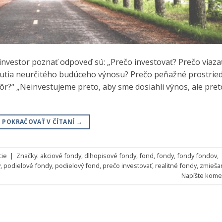
investor poznať odpoveď sú: „Prečo investovať? Prečo viaza
utia neurčitého budúceho výnosu? Prečo peňažné prostrie
skôr?“ „Neinvestujeme preto, aby sme dosiahli výnos, ale pret
POKRAČOVAŤ V ČÍTANÍ
→
cie
|
Značky:
akciové fondy
,
dlhopisové fondy
,
fond
,
fondy
,
fondy fondov
,
y
,
podielové fondy
,
podielový fond
,
prečo investovať
,
realitné fondy
,
zmieša
Napíšte kome