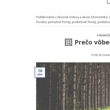
Publikované v
Akciové indexy a akcie
,
Ekonomika
,
fondov
,
peňažné fondy
,
podielové fondy
,
podielo
FINANČN
Prečo vôbec
PUBLIKOVAN
16
jún