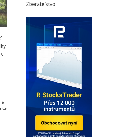
Zberateľstvo
ť
dky
o,
né
ntár