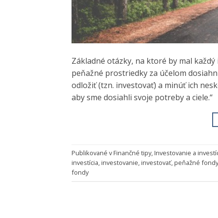
Základné otázky, na ktoré by mal každý 
peňažné prostriedky za účelom dosiahn
odložiť (tzn. investovať) a minúť ich ne
aby sme dosiahli svoje potreby a ciele.“
Publikované v
Finančné tipy
,
Investovanie a investí
investícia
,
investovanie
,
investovať
,
peňažné fond
fondy