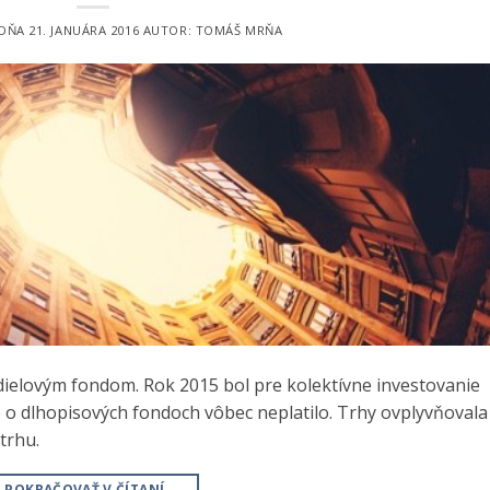
 DŇA
21. JANUÁRA 2016
AUTOR:
TOMÁŠ MRŇA
odielovým fondom. Rok 2015 bol pre kolektívne investovanie
o dlhopisových fondoch vôbec neplatilo. Trhy ovplyvňovala
trhu.
POKRAČOVAŤ V ČÍTANÍ
→