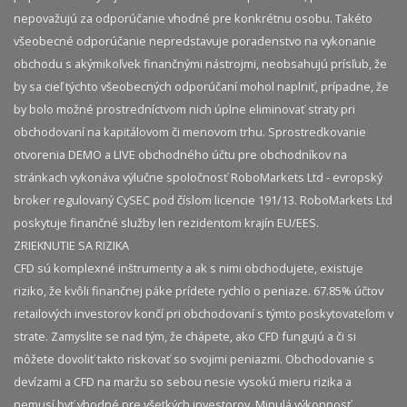
nepovažujú za odporúčanie vhodné pre konkrétnu osobu. Takéto
všeobecné odporúčanie nepredstavuje poradenstvo na vykonanie
obchodu s akýmikoľvek finančnými nástrojmi, neobsahujú prísľub, že
by sa cieľ týchto všeobecných odporúčaní mohol naplniť, prípadne, že
by bolo možné prostredníctvom nich úplne eliminovať straty pri
obchodovaní na kapitálovom či menovom trhu. Sprostredkovanie
otvorenia DEMO a LIVE obchodného účtu pre obchodníkov na
stránkach vykonáva výlučne spoločnosť RoboMarkets Ltd - evropský
broker regulovaný CySEC pod číslom licencie 191/13. RoboMarkets Ltd
poskytuje finančné služby len rezidentom krajín EU/EES.
ZRIEKNUTIE SA RIZIKA
CFD sú komplexné inštrumenty a ak s nimi obchodujete, existuje
riziko, že kvôli finančnej páke prídete rychlo o peniaze. 67.85% účtov
retailových investorov končí pri obchodovaní s týmto poskytovateľom v
strate. Zamyslite se nad tým, že chápete, ako CFD fungujú a či si
môžete dovoliť takto riskovať so svojimi peniazmi. Obchodovanie s
devízami a CFD na maržu so sebou nesie vysokú mieru rizika a
nemusí byť vhodné pre všetkých investorov. Minulá výkonnosť