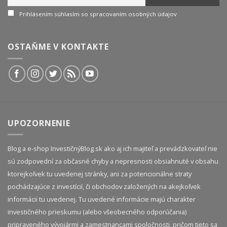
Prihlásením súhlasím so spracovaním osobných údajov
OSTAŇME V KONTAKTE
UPOZORNENIE
Blog a e-shop InvestičnýBlog.sk ako aj ich majiteľ a prevádzkovateľ nie
sú zodpovední za občasné chyby a nepresnosti obsiahnuté v obsahu
ktorejkoľvek tu uvedenej stránky, ani za potencionálne straty
pochádzajúce z investícií, či obchodov založených na akejkoľvek
informácii tu uvedenej. Tu uvedené informácie majú charakter
investičného prieskumu (alebo všeobecného odporúčania)
pripraveného vývojármi a zamestnancami spoločnosti, pričom tieto sa