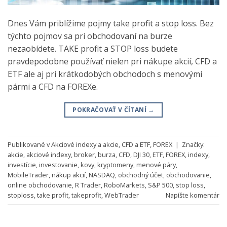
Dnes Vám priblížime pojmy take profit a stop loss. Bez
týchto pojmov sa pri obchodovaní na burze
nezaobídete. TAKE profit a STOP loss budete
pravdepodobne používať nielen pri nákupe akcií, CFD a
ETF ale aj pri krátkodobých obchodoch s menovými
pármi a CFD na FOREXe.
POKRAČOVAŤ V ČÍTANÍ
→
Publikované v
Akciové indexy a akcie
,
CFD a ETF
,
FOREX
|
Značky:
akcie
,
akciové indexy
,
broker
,
burza
,
CFD
,
DJI 30
,
ETF
,
FOREX
,
indexy
,
investície
,
investovanie
,
kovy
,
kryptomeny
,
menové páry
,
MobileTrader
,
nákup akcií
,
NASDAQ
,
obchodný účet
,
obchodovanie
,
online obchodovanie
,
R Trader
,
RoboMarkets
,
S&P 500
,
stop loss
,
stoploss
,
take profit
,
takeprofit
,
WebTrader
Napíšte komentár