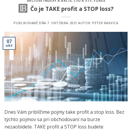
AKCIOVÉ INDEXY A AKCIE
,
CFD A ETF
,
FOREX
Čo je TAKE profit a STOP loss?
PUBLIKOVANÉ DŇA
7. OKTÓBRA 2021
AUTOR:
PETER RAKVICA
07
okt
Dnes Vám priblížime pojmy take profit a stop loss. Bez
týchto pojmov sa pri obchodovaní na burze
nezaobídete. TAKE profit a STOP loss budete