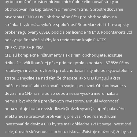
by bolo možné prostredníctvom nich úplne eliminovať straty pri
obchodovaní na kapitálovom či menovom trhu. Sprostredkovanie
otvorenia DEMO a LIVE obchodného účtu pre obchodníkov na
stránkach vykonáva výlučne spoločnosť RoboMarkets Ltd - evropský
broker regulovaný CySEC pod číslom licencie 191/13. RoboMarkets Ltd
poskytuje finančné služby len rezidentom krajín EU/EES.
ZRIEKNUTIE SA RIZIKA
CFD sú komplexné inštrumenty a ak s nimi obchodujete, existuje
riziko, že kvôli finančnej páke prídete rychlo o peniaze. 67.85% účtov
retailových investorov končí pri obchodovaní s týmto poskytovateľom v
strate. Zamyslite se nad tým, že chápete, ako CFD fungujú a či si
môžete dovoliť takto riskovať so svojimi peniazmi. Obchodovanie s
devízami a CFD na maržu so sebou nesie vysokú mieru rizika a
nemusí byť vhodné pre všetkých investorov. Minulá výkonnosť
nenaznačuje budúce výsledky.​ Akýkoľvek vysoký stupeň pákového
efektu môže pracovať proti vám aj pre vás. Pred rozhodnutím
investovať do devíz a CFD by ste mali dôkladne zvážiť svoje investičné
ciele, úroveň skúseností a ochotu riskovať.​ Existuje možnosť, že by ste