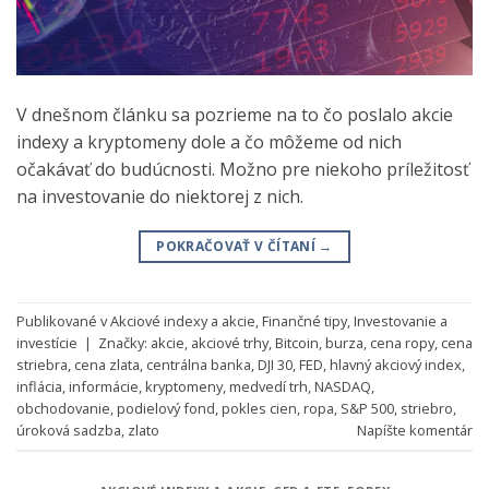
V dnešnom článku sa pozrieme na to čo poslalo akcie
indexy a kryptomeny dole a čo môžeme od nich
očakávať do budúcnosti. Možno pre niekoho príležitosť
na investovanie do niektorej z nich.
POKRAČOVAŤ V ČÍTANÍ
→
Publikované v
Akciové indexy a akcie
,
Finančné tipy
,
Investovanie a
investície
|
Značky:
akcie
,
akciové trhy
,
Bitcoin
,
burza
,
cena ropy
,
cena
striebra
,
cena zlata
,
centrálna banka
,
DJI 30
,
FED
,
hlavný akciový index
,
inflácia
,
informácie
,
kryptomeny
,
medvedí trh
,
NASDAQ
,
obchodovanie
,
podielový fond
,
pokles cien
,
ropa
,
S&P 500
,
striebro
,
úroková sadzba
,
zlato
Napíšte komentár