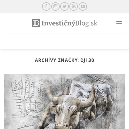
Preskočiť
na
obsah
ARCHÍVY ZNAČKY:
DJI 30