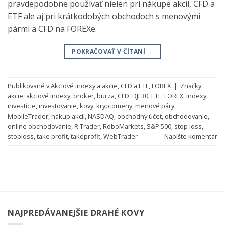
pravdepodobne používať nielen pri nákupe akcií, CFD a
ETF ale aj pri krátkodobých obchodoch s menovými
pármi a CFD na FOREXe.
POKRAČOVAŤ V ČÍTANÍ
→
Publikované v
Akciové indexy a akcie
,
CFD a ETF
,
FOREX
|
Značky:
akcie
,
akciové indexy
,
broker
,
burza
,
CFD
,
DJI 30
,
ETF
,
FOREX
,
indexy
,
investície
,
investovanie
,
kovy
,
kryptomeny
,
menové páry
,
MobileTrader
,
nákup akcií
,
NASDAQ
,
obchodný účet
,
obchodovanie
,
online obchodovanie
,
R Trader
,
RoboMarkets
,
S&P 500
,
stop loss
,
stoploss
,
take profit
,
takeprofit
,
WebTrader
Napíšte komentár
NAJPREDÁVANEJŠIE DRAHÉ KOVY