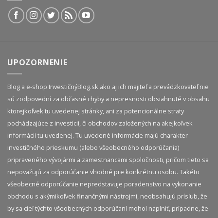
UPOZORNENIE
Blog a e-shop InvestičnýBlog.sk ako aj ich majiteľ a prevádzkovateľ nie
sú zodpovední za občasné chyby a nepresnosti obsiahnuté v obsahu
ktorejkoľvek tu uvedenej stránky, ani za potencionálne straty
pochádzajúce z investícií, či obchodov založených na akejkoľvek
informácii tu uvedenej. Tu uvedené informácie majú charakter
investičného prieskumu (alebo všeobecného odporúčania)
pripraveného vývojármi a zamestnancami spoločnosti, pričom tieto sa
nepovažujú za odporúčanie vhodné pre konkrétnu osobu. Takéto
všeobecné odporúčanie nepredstavuje poradenstvo na vykonanie
obchodu s akýmikoľvek finančnými nástrojmi, neobsahujú prísľub, že
by sa cieľ týchto všeobecných odporúčaní mohol naplniť, prípadne, že