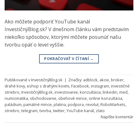
Ako môžete podporiť YouTube kanál
InvestičnýBlog.sk? V dnešnom článku vám predstavím
niekoľko spôsobov, ktorými môžete posunúť našu
tvorbu opäť o level vyššie.
POKRAČOVAŤ V ČÍTANÍ
→
Publikované v
InvestičnýBlog.sk
|
Značky:
adblock
,
akcie
,
broker
,
drahé kovy
,
eshop s drahými kovmi
,
Facebook
,
instagram
,
investičné
striebro
,
InvestičnýBlog.sk
,
investovanie
,
konzultácia
,
linkedin
,
meď
,
numizmatika
,
obchodovanie
,
obehové mince
,
online konzultácia
,
paládium
,
pamätné mince
,
platina
,
podpora
,
revolut
,
RoboMarkets
,
striebro
,
telegram
,
tvorba
,
twitter
,
YouTube kanál
,
zlato
Napíšte komentár