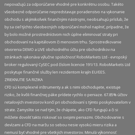
nepovažujú za odporúčanie vhodné pre konkrétnu osobu. Takéto
všeobecné odporúčanie nepredstavuje poradenstvo na vykonanie
obchodu s akýmikoľvek finančnými nástrojmi, neobsahujú prísľub, že
by sa cieľ týchto všeobecných odporúčaní mohol naplniť, prípadne, že
by bolo možné prostredníctvom nich úplne eliminovať straty pri
obchodovaní na kapitálovom či menovom trhu. Sprostredkovanie
otvorenia DEMO a LIVE obchodného účtu pre obchodníkov na
stránkach vykonáva výlučne spoločnosť RoboMarkets Ltd - evropský
broker regulovaný CySEC pod číslom licencie 191/13. RoboMarkets Ltd
poskytuje finančné služby len rezidentom krajín EU/EES.
ZRIEKNUTIE SA RIZIKA
CFD sú komplexné inštrumenty a ak s nimi obchodujete, existuje
riziko, že kvôli finančnej páke prídete rychlo o peniaze. 67.85% účtov
retailových investorov končí pri obchodovaní s týmto poskytovateľom v
strate. Zamyslite se nad tým, že chápete, ako CFD fungujú a či si
môžete dovoliť takto riskovať so svojimi peniazmi. Obchodovanie s
devízami a CFD na maržu so sebou nesie vysokú mieru rizika a
nemusí byť vhodné pre všetkých investorov. Minulá výkonnosť