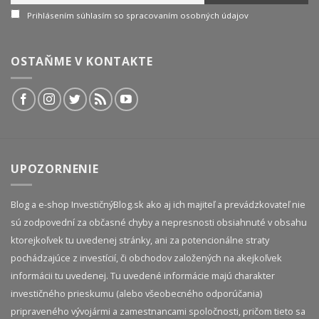
Prihlásením súhlasím so spracovaním osobných údajov
OSTAŇME V KONTAKTE
UPOZORNENIE
Blog a e-shop InvestičnýBlog.sk ako aj ich majiteľ a prevádzkovateľ nie
sú zodpovední za občasné chyby a nepresnosti obsiahnuté v obsahu
ktorejkoľvek tu uvedenej stránky, ani za potencionálne straty
pochádzajúce z investícií, či obchodov založených na akejkoľvek
informácii tu uvedenej. Tu uvedené informácie majú charakter
investičného prieskumu (alebo všeobecného odporúčania)
pripraveného vývojármi a zamestnancami spoločnosti, pričom tieto sa