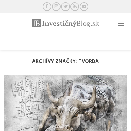
Preskočiť
na
obsah
ARCHÍVY ZNAČKY:
TVORBA