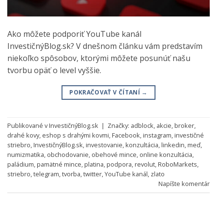
Ako môžete podporiť YouTube kanál
InvestičnýBlog.sk? V dnešnom článku vám predstavím
niekoľko spôsobov, ktorými môžete posunúť našu
tvorbu opäť o level vyššie.
POKRAČOVAŤ V ČÍTANÍ
→
Publikované v
InvestičnýBlog.sk
|
Značky:
adblock
,
akcie
,
broker
,
drahé kovy
,
eshop s drahými kovmi
,
Facebook
,
instagram
,
investičné
striebro
,
InvestičnýBlog.sk
,
investovanie
,
konzultácia
,
linkedin
,
meď
,
numizmatika
,
obchodovanie
,
obehové mince
,
online konzultácia
,
paládium
,
pamätné mince
,
platina
,
podpora
,
revolut
,
RoboMarkets
,
striebro
,
telegram
,
tvorba
,
twitter
,
YouTube kanál
,
zlato
Napíšte komentár