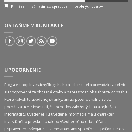
Prihlásením súhlasím so spracovaním osobných údajov
OSTAŇME V KONTAKTE
UPOZORNENIE
Blog a e-shop InvestičnýBlog.sk ako aj ich majiteľ a prevádzkovateľ nie
sú zodpovední za občasné chyby a nepresnosti obsiahnuté v obsahu
ktorejkoľvek tu uvedenej stránky, ani za potencionálne straty
pochádzajúce z investícií, či obchodov založených na akejkoľvek
informácii tu uvedenej. Tu uvedené informácie majú charakter
investičného prieskumu (alebo všeobecného odporúčania)
pripraveného vývojármi a zamestnancami spoločnosti, pričom tieto sa