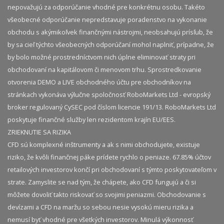
nepovažujú za odporúčanie vhodné pre konkrétnu osobu. Takéto
všeobecné odporúčanie nepredstavuje poradenstvo na vykonanie
obchodu s akýmikoľvek finančnými nástrojmi, neobsahujú prísľub, že
by sa cieľ týchto všeobecných odporúčaní mohol naplniť, prípadne, že
by bolo možné prostredníctvom nich úplne eliminovať straty pri
obchodovaní na kapitálovom či menovom trhu. Sprostredkovanie
otvorenia DEMO a LIVE obchodného účtu pre obchodníkov na
stránkach vykonáva výlučne spoločnosť RoboMarkets Ltd - evropský
broker regulovaný CySEC pod číslom licencie 191/13. RoboMarkets Ltd
poskytuje finančné služby len rezidentom krajín EU/EES.
ZRIEKNUTIE SA RIZIKA
CFD sú komplexné inštrumenty a ak s nimi obchodujete, existuje
riziko, že kvôli finančnej páke prídete rychlo o peniaze. 67.85% účtov
retailových investorov končí pri obchodovaní s týmto poskytovateľom v
strate. Zamyslite se nad tým, že chápete, ako CFD fungujú a či si
môžete dovoliť takto riskovať so svojimi peniazmi. Obchodovanie s
devízami a CFD na maržu so sebou nesie vysokú mieru rizika a
nemusí byť vhodné pre všetkých investorov. Minulá výkonnosť