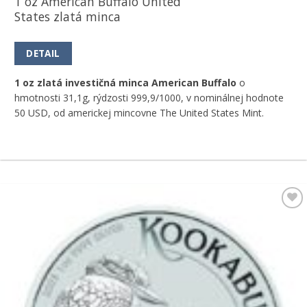
1 oz American Buffalo United
States zlatá minca
DETAIL
1 oz zlatá investičná minca American Buffalo
o
hmotnosti 31,1g, rýdzosti 999,9/1000, v nominálnej hodnote
50 USD, od americkej mincovne The United States Mint.
Pridať k
obľúbeným