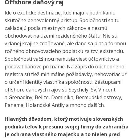
Offshore daňový raj
Ide o exotické destinácie, kde majú k podnikaniu
skutočne benevolentný prístup. Spoločnosti sa tu
zakladajú podľa miestnych zákonov a nesmú
obchodovať
na území rezidenčného štátu. Nie sú
v danej krajine zdaňované, ale dane sa platia formou
ročného obnovovacieho poplatku za tzv. existenciu.
Spoločnosti väčšinou nemusia viesť účtovníctvo a
podávať daňové priznanie. Na zápis do obchodného
registra sú tiež minimálne požiadavky, nehovoriac už
o určení identity vlastníka spoločnosti. Zástupcami
offshore daňových rajov sú Seychely, Sv. Vincent
a Grenadíny, Belize, Dominika, Bermudské ostrovy,
Panama, Holandské Antily a mnoho ďalších.
Hlavných dôvodom, ktorý motivuje slovenských
podnikateľov k presunu svojej firmy do zahraničia
je ochrana vlastného majetku a to nielen pred