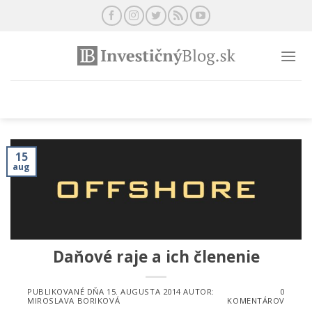
Preskočiť
na
obsah
15
aug
Daňové raje a ich členenie
PUBLIKOVANÉ DŇA
15. AUGUSTA 2014
AUTOR:
0
MIROSLAVA BORIKOVÁ
KOMENTÁROV