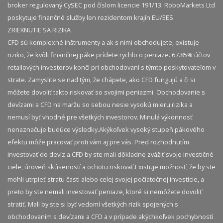
broker regulovaný CySEC pod číslom licencie 191/13. RoboMarkets Ltd
poskytuje finančné služby len rezidentom krajín EU/EES.
ZRIEKNUTIE SA RIZIKA
CFD sú komplexné inštrumenty a ak s nimi obchodujete, existuje
riziko, že kvôli finančnej páke prídete rychlo o peniaze. 67.85% účtov
retailových investorov končí pri obchodovaní s týmto poskytovateľom v
strate. Zamyslite se nad tým, že chápete, ako CFD fungujú a či si
môžete dovoliť takto riskovať so svojimi peniazmi. Obchodovanie s
devízami a CFD na maržu so sebou nesie vysokú mieru rizika a
nemusí byť vhodné pre všetkých investorov. Minulá výkonnosť
nenaznačuje budúce výsledky.​ Akýkoľvek vysoký stupeň pákového
efektu môže pracovať proti vám aj pre vás. Pred rozhodnutím
investovať do devíz a CFD by ste mali dôkladne zvážiť svoje investičné
ciele, úroveň skúseností a ochotu riskovať.​ Existuje možnosť, že by ste
mohli utrpieť stratu časti alebo celej svojej počiatočnej investície, a
preto by ste nemali investovať peniaze, ktoré si nemôžete dovoliť
stratiť. Mali by ste si byť vedomí všetkých rizík spojených s
obchodovaním s devízami a CFD a v prípade akýchkoľvek pochybností