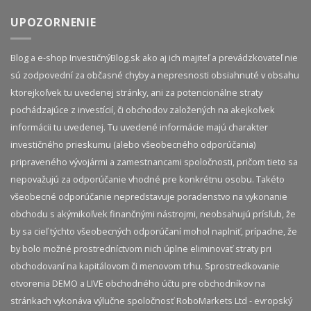
UPOZORNENIE
Blog a e-shop InvestičnýBlog.sk ako aj ich majiteľ a prevádzkovateľ nie
sú zodpovední za občasné chyby a nepresnosti obsiahnuté v obsahu
ktorejkoľvek tu uvedenej stránky, ani za potencionálne straty
pochádzajúce z investícií, či obchodov založených na akejkoľvek
informácii tu uvedenej. Tu uvedené informácie majú charakter
investičného prieskumu (alebo všeobecného odporúčania)
pripraveného vývojármi a zamestnancami spoločnosti, pričom tieto sa
nepovažujú za odporúčanie vhodné pre konkrétnu osobu. Takéto
všeobecné odporúčanie nepredstavuje poradenstvo na vykonanie
obchodu s akýmikoľvek finančnými nástrojmi, neobsahujú prísľub, že
by sa cieľ týchto všeobecných odporúčaní mohol naplniť, prípadne, že
by bolo možné prostredníctvom nich úplne eliminovať straty pri
obchodovaní na kapitálovom či menovom trhu. Sprostredkovanie
otvorenia DEMO a LIVE obchodného účtu pre obchodníkov na
stránkach vykonáva výlučne spoločnosť RoboMarkets Ltd - evropský