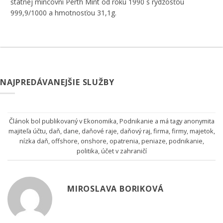
štátnej mincovni Perth Mint od roku 1990 s rýdzosťou
999,9/1000 a hmotnosťou 31,1g.
NAJPREDÁVANEJŠIE SLUŽBY
Článok bol publikovaný v
Ekonomika
,
Podnikanie
a má tagy
anonymita
majiteľa účtu
,
daň
,
dane
,
daňové raje
,
daňový raj
,
firma
,
firmy
,
majetok
,
nízka daň
,
offshore
,
onshore
,
opatrenia
,
peniaze
,
podnikanie
,
politika
,
účet v zahraničí
MIROSLAVA BORIKOVÁ