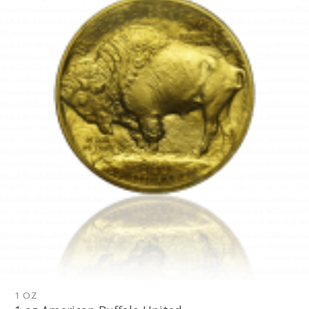
Pridať k
obľúbeným
1 OZ