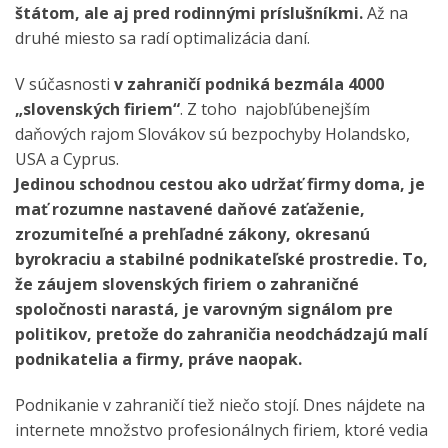
štátom, ale aj pred rodinnými príslušníkmi.
Až na
druhé miesto sa radí optimalizácia daní.
V súčasnosti
v zahraničí podniká bezmála 4000
„slovenských firiem“
. Z toho najobľúbenejším
daňových rajom Slovákov sú bezpochyby Holandsko,
USA a Cyprus.
Jedinou schodnou cestou ako udržať firmy doma, je
mať rozumne nastavené daňové zaťaženie,
zrozumiteľné a prehľadné zákony, okresanú
byrokraciu a stabilné podnikateľské prostredie. To,
že záujem slovenských firiem o zahraničné
spoločnosti narastá, je varovným signálom pre
politikov, pretože do zahraničia neodchádzajú malí
podnikatelia a firmy, práve naopak.
Podnikanie v zahraničí tiež niečo stojí. Dnes nájdete na
internete množstvo profesionálnych firiem, ktoré vedia