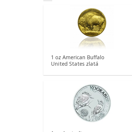
Pridať k
obľúbeným
1 oz American Buffalo
United States zlatá
minca
Pridať k
obľúbeným