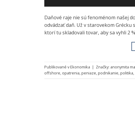
Daňové raje nie sú fenoménom našej dob
odvádzať daň. Už v starovekom Grécku s
ktorí tu skladovali tovar, aby sa vyhli 2
Publikované v
Ekonomika
|
Značky:
anonymita maj
offshore
,
opatrenia
,
peniaze
,
podnikanie
,
politika
,