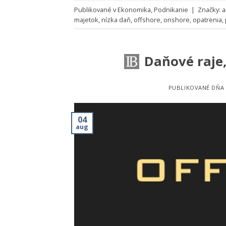
Publikované v
Ekonomika
,
Podnikanie
|
Značky:
a
majetok
,
nízka daň
,
offshore
,
onshore
,
opatrenia
,
Daňové raje
PUBLIKOVANÉ DŇA
04
aug