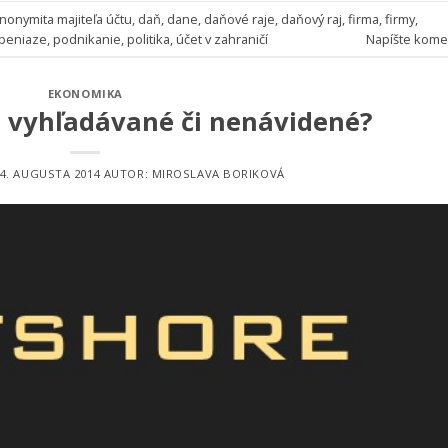
nonymita majiteľa účtu
,
daň
,
dane
,
daňové raje
,
daňový raj
,
firma
,
firmy
,
peniaze
,
podnikanie
,
politika
,
účet v zahraničí
Napíšte kome
EKONOMIKA
, vyhľadávané či nenávidené?
4. AUGUSTA 2014
AUTOR:
MIROSLAVA BORIKOVÁ