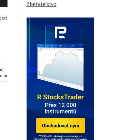
Zberateľstvo
sti
aň
,
ntár