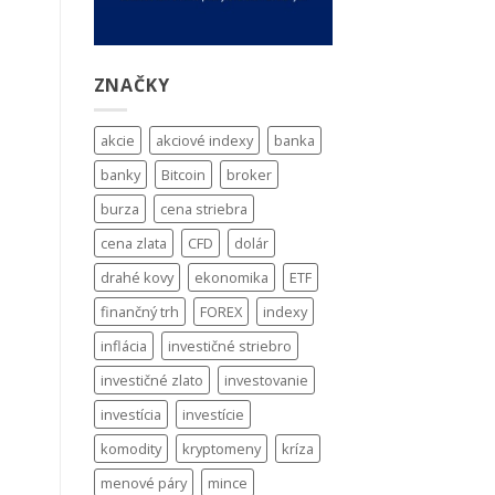
ZNAČKY
akcie
akciové indexy
banka
banky
Bitcoin
broker
burza
cena striebra
cena zlata
CFD
dolár
drahé kovy
ekonomika
ETF
finančný trh
FOREX
indexy
inflácia
investičné striebro
investičné zlato
investovanie
investícia
investície
komodity
kryptomeny
kríza
menové páry
mince