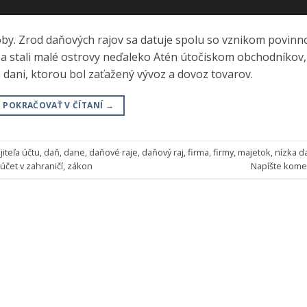
y. Zrod daňových rajov sa datuje spolu so vznikom povinno
a stali malé ostrovy neďaleko Atén útočiskom obchodníkov,
 % dani, ktorou bol zaťažený vývoz a dovoz tovarov.
POKRAČOVAŤ V ČÍTANÍ
→
iteľa účtu
,
daň
,
dane
,
daňové raje
,
daňový raj
,
firma
,
firmy
,
majetok
,
nízka d
účet v zahraničí
,
zákon
Napíšte kome