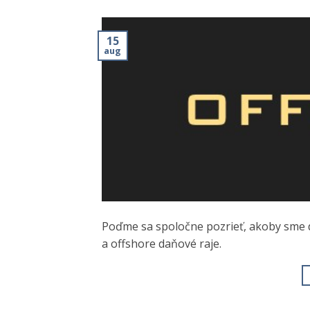
15
aug
Poďme sa spoločne pozrieť, akoby sme d
a offshore daňové raje.