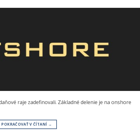
aňové raje zadefinovali. Základné delenie je na onshore
POKRAČOVAŤ V ČÍTANÍ
→