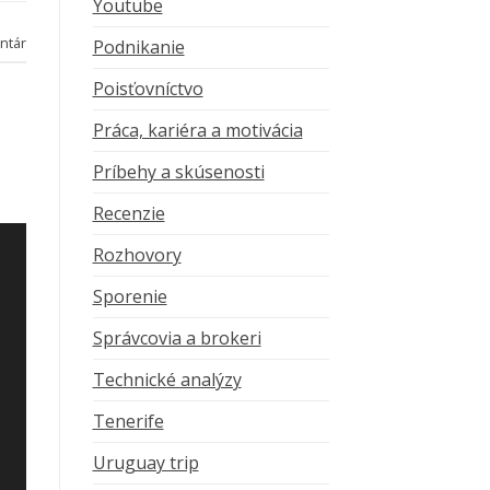
Youtube
ntár
Podnikanie
Poisťovníctvo
Práca, kariéra a motivácia
Príbehy a skúsenosti
Recenzie
Rozhovory
Sporenie
Správcovia a brokeri
Technické analýzy
Tenerife
Uruguay trip