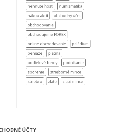
nehnuteľnosti
numizmatika
nákup akcií
obchodný účet
obchodovanie
obchodujeme FOREX
online obchodovanie
paládium
peniaze
platina
podielové fondy
podnikanie
sporenie
strieborné mince
striebro
zlato
zlaté mince
CHODNÉ ÚČTY