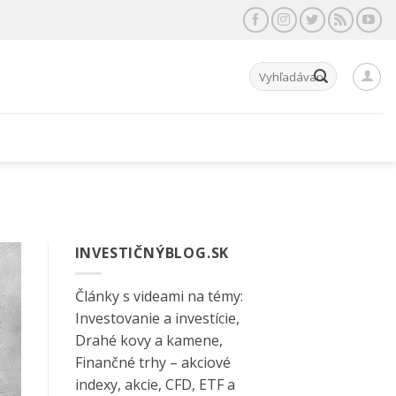
Hľadať:
INVESTIČNÝBLOG.SK
Články s videami na témy:
Investovanie a investície,
Drahé kovy a kamene,
Finančné trhy – akciové
indexy, akcie, CFD, ETF a