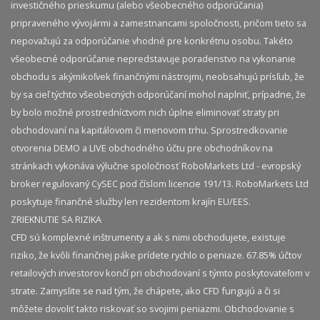
investičného prieskumu (alebo všeobecného odporúčania)
pripraveného vývojármi a zamestnancami spoločnosti, pričom tieto sa
nepovažujú za odporúčanie vhodné pre konkrétnu osobu. Takéto
všeobecné odporúčanie nepredstavuje poradenstvo na vykonanie
obchodu s akýmikoľvek finančnými nástrojmi, neobsahujú prísľub, že
by sa cieľ týchto všeobecných odporúčaní mohol naplniť, prípadne, že
by bolo možné prostredníctvom nich úplne eliminovať straty pri
obchodovaní na kapitálovom či menovom trhu. Sprostredkovanie
otvorenia DEMO a LIVE obchodného účtu pre obchodníkov na
stránkach vykonáva výlučne spoločnosť RoboMarkets Ltd - evropský
broker regulovaný CySEC pod číslom licencie 191/13. RoboMarkets Ltd
poskytuje finančné služby len rezidentom krajín EU/EES.
ZRIEKNUTIE SA RIZIKA
CFD sú komplexné inštrumenty a ak s nimi obchodujete, existuje
riziko, že kvôli finančnej páke prídete rychlo o peniaze. 67.85% účtov
retailových investorov končí pri obchodovaní s týmto poskytovateľom v
strate. Zamyslite se nad tým, že chápete, ako CFD fungujú a či si
môžete dovoliť takto riskovať so svojimi peniazmi. Obchodovanie s