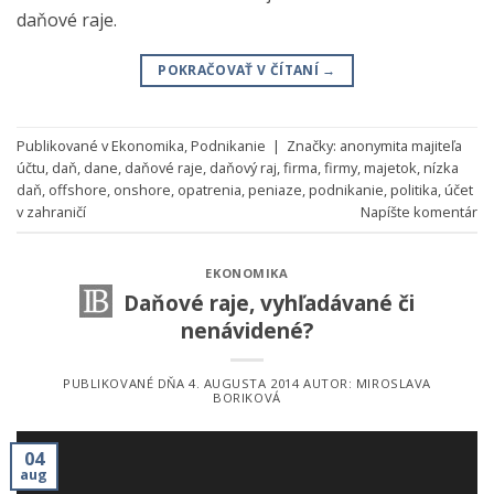
daňové raje.
POKRAČOVAŤ V ČÍTANÍ
→
Publikované v
Ekonomika
,
Podnikanie
|
Značky:
anonymita majiteľa
účtu
,
daň
,
dane
,
daňové raje
,
daňový raj
,
firma
,
firmy
,
majetok
,
nízka
daň
,
offshore
,
onshore
,
opatrenia
,
peniaze
,
podnikanie
,
politika
,
účet
v zahraničí
Napíšte komentár
EKONOMIKA
Daňové raje, vyhľadávané či
nenávidené?
PUBLIKOVANÉ DŇA
4. AUGUSTA 2014
AUTOR:
MIROSLAVA
BORIKOVÁ
04
aug