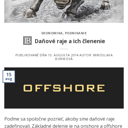
EKONOMIKA
,
PODNIKANIE
Daňové raje a ich členenie
PUBLIKOVANÉ DŇA
15. AUGUSTA 2014
AUTOR:
MIROSLAVA
BORIKOVÁ
15
aug
Poďme sa spoločne pozrieť, akoby sme daňové raje
zadefinovali. Základné delenie je na onshore a offshore