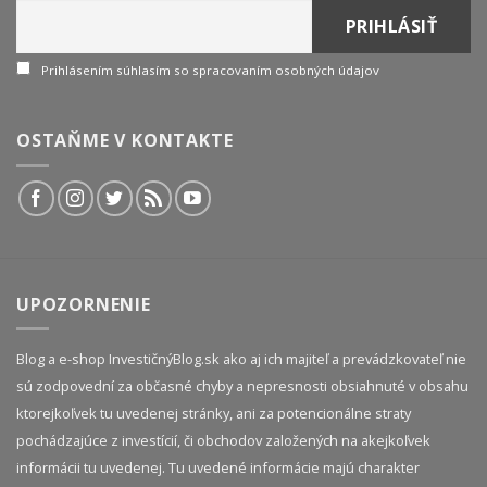
Prihlásením súhlasím so spracovaním osobných údajov
OSTAŇME V KONTAKTE
UPOZORNENIE
Blog a e-shop InvestičnýBlog.sk ako aj ich majiteľ a prevádzkovateľ nie
sú zodpovední za občasné chyby a nepresnosti obsiahnuté v obsahu
ktorejkoľvek tu uvedenej stránky, ani za potencionálne straty
pochádzajúce z investícií, či obchodov založených na akejkoľvek
informácii tu uvedenej. Tu uvedené informácie majú charakter