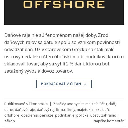
Daňové raje nie sú fenoménom našej doby. Zrod
daňových rajov sa datuje spolu so vznikom povinnosti
odvádzať daň. Už v starovekom Grécku sa stali malé
ostrovy neďaleko Atén útočiskom obchodníkov, ktorí tu
skladovali tovar, aby sa vyhli 2 % dani, ktorou bol
zaťažený vývoz a dovoz tovarov.
POKRAČOVAŤ V ČÍTANÍ
→
Publikované v
Ekonomika
|
Značky:
anonymita majiteľa účtu
,
daň
,
dane
,
daňové raje
,
daňový raj
,
firma
,
firmy
,
majetok
,
nízka daň
,
offshore
,
opatrenia
,
peniaze
,
podnikanie
,
politika
,
účet v zahraničí
,
zákon
Napíšte komentár