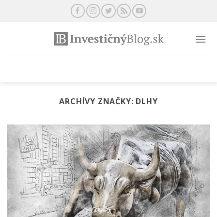
Preskočiť
na
obsah
ARCHÍVY ZNAČKY:
DLHY