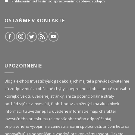
Prihlásením súhlasím so spracovaním osobných údajov
OSTAŇME V KONTAKTE
UPOZORNENIE
Blog a e-shop InvestičnýBlog.sk ako aj ich majiteľ a prevádzkovateľ nie
sú zodpovední za občasné chyby a nepresnosti obsiahnuté v obsahu
ktorejkoľvek tu uvedenej stránky, ani za potencionálne straty
pochádzajúce z investícií, či obchodov založených na akejkoľvek
informácii tu uvedenej. Tu uvedené informácie majú charakter
investičného prieskumu (alebo všeobecného odporúčania)
pripraveného vývojármi a zamestnancami spoločnosti, pričom tieto sa
nepovažujú za odporúčanie vhodné pre konkrétnu osobu. Takéto