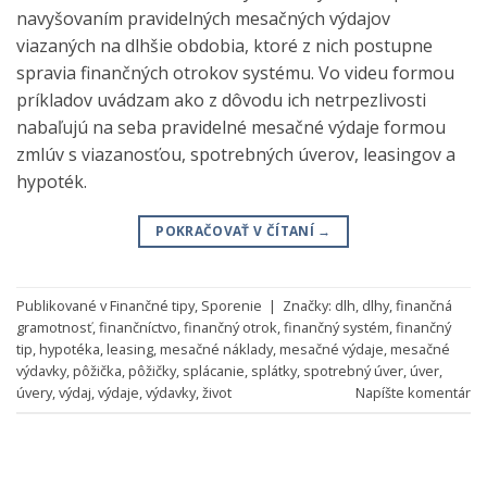
navyšovaním pravidelných mesačných výdajov
viazaných na dlhšie obdobia, ktoré z nich postupne
spravia finančných otrokov systému. Vo videu formou
príkladov uvádzam ako z dôvodu ich netrpezlivosti
nabaľujú na seba pravidelné mesačné výdaje formou
zmlúv s viazanosťou, spotrebných úverov, leasingov a
hypoték.
POKRAČOVAŤ V ČÍTANÍ
→
Publikované v
Finančné tipy
,
Sporenie
|
Značky:
dlh
,
dlhy
,
finančná
gramotnosť
,
finančníctvo
,
finančný otrok
,
finančný systém
,
finančný
tip
,
hypotéka
,
leasing
,
mesačné náklady
,
mesačné výdaje
,
mesačné
výdavky
,
pôžička
,
pôžičky
,
splácanie
,
splátky
,
spotrebný úver
,
úver
,
úvery
,
výdaj
,
výdaje
,
výdavky
,
život
Napíšte komentár