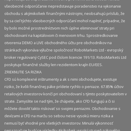
všeobecné odporúčanie nepredstavuje poradenstvo na vykonanie
obchodu s akýmikoľvek finančnými nástrojmi, neobsahujú prísľub, že
by sa cieľ týchto všeobecných odporúčaní mohol naplniť, prípadne, že
by bolo možné prostredníctvom nich úplne eliminovať straty pri
obchodovaní na kapitálovom či menovom trhu. Sprostredkovanie
otvorenia DEMO a LIVE obchodného účtu pre obchodníkov na
stránkach vykonáva výlučne spoločnosť RoboMarkets Ltd - evropský
broker regulovaný CySEC pod číslom licencie 191/13. RoboMarkets Ltd
poskytuje finančné služby len rezidentom krajín EU/EES.
ZRIEKNUTIE SA RIZIKA
CFD sú komplexné inštrumenty a ak s nimi obchodujete, existuje
riziko, že kvôli finančnej páke prídete rychlo o peniaze. 67.85% účtov
retailových investorov končí pri obchodovaní s týmto poskytovateľom v
strate. Zamyslite se nad tým, že chápete, ako CFD fungujú a či si
môžete dovoliť takto riskovať so svojimi peniazmi. Obchodovanie s
devízami a CFD na maržu so sebou nesie vysokú mieru rizika a
nemusí byť vhodné pre všetkých investorov. Minulá výkonnosť
nenaznačuje budúce výsledky.​ Akýkoľvek vysoký stupeň pákového