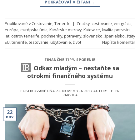
POKRAČOVAŤ V ČÍTANÍ
→
Publikované v
Cestovanie
,
Tenerife
|
Značky:
cestovanie
,
emigrácia
,
európa
,
európska únia
,
Kanárske ostrovy
,
Katowice
,
kvalita potravín
,
let
,
ostrov tenerife
,
podmienky
,
potraviny
,
slovensko
,
španielsko
,
štáty
EU
,
tenerife
,
testovanie
,
ubytovanie
,
život
Napíšte komentár
FINANČNÉ TIPY
,
SPORENIE
Odkaz mladým – nestaňte sa
otrokmi finančného systému
PUBLIKOVANÉ DŇA
22. NOVEMBRA 2017
AUTOR:
PETER
RAKVICA
22
nov