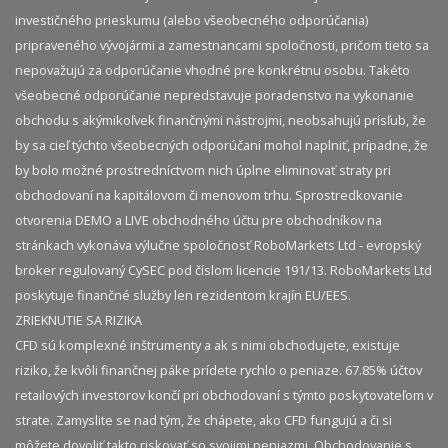
investičného prieskumu (alebo všeobecného odporúčania)
pripraveného vývojármi a zamestnancami spoločnosti, pričom tieto sa
nepovažujú za odporúčanie vhodné pre konkrétnu osobu. Takéto
všeobecné odporúčanie nepredstavuje poradenstvo na vykonanie
obchodu s akýmikoľvek finančnými nástrojmi, neobsahujú prísľub, že
by sa cieľ týchto všeobecných odporúčaní mohol naplniť, prípadne, že
by bolo možné prostredníctvom nich úplne eliminovať straty pri
obchodovaní na kapitálovom či menovom trhu. Sprostredkovanie
otvorenia DEMO a LIVE obchodného účtu pre obchodníkov na
stránkach vykonáva výlučne spoločnosť RoboMarkets Ltd - evropský
broker regulovaný CySEC pod číslom licencie 191/13. RoboMarkets Ltd
poskytuje finančné služby len rezidentom krajín EU/EES.
ZRIEKNUTIE SA RIZIKA
CFD sú komplexné inštrumenty a ak s nimi obchodujete, existuje
riziko, že kvôli finančnej páke prídete rychlo o peniaze. 67.85% účtov
retailových investorov končí pri obchodovaní s týmto poskytovateľom v
strate. Zamyslite se nad tým, že chápete, ako CFD fungujú a či si
môžete dovoliť takto riskovať so svojimi peniazmi. Obchodovanie s