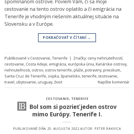
spomínanom ostrove. Poviem Vám, či sa moje
cestovanie na tento ostrov oplatilo a či emigrácia na
Tenerife je vhodným riešením aktuálnej situácie na
Slovensku a v Európe.
POKRAČOVAŤ V ČÍTANÍ
→
Publikované v
Cestovanie
,
Tenerife
|
Značky:
ceny nehnuteľností
,
cestovanie
,
Costa Adeje
,
emigrácia
,
európska únia
,
Kanárske ostrovy
,
nehnuteľnosti
,
ostrov
,
ostrov tenerife
,
pláže
,
potraviny
,
prieskum
,
Santa Cruz de Tenerife
,
sopka
,
španielsko
,
tenerife
,
testovanie
,
travel
,
ubytovanie
,
uruguay
,
život
Napíšte komentár
CESTOVANIE
,
TENERIFE
Bol som si pozrieť jeden ostrov
mimo Európy. Tenerife I.
PUBLIKOVANÉ DŇA
25. AUGUSTA 2022
AUTOR:
PETER RAKVICA