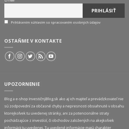
Prihlásením súhlasím so spracovaním osobných údajov
OSTAŇME V KONTAKTE
UPOZORNENIE
Blog a e-shop InvestičnýBlog.sk ako aj ich majiteľ a prevádzkovateľ nie
sú zodpovední za občasné chyby a nepresnosti obsiahnuté v obsahu
ktorejkoľvek tu uvedenej stránky, ani za potencionálne straty
pochádzajúce z investícií, či obchodov založených na akejkoľvek
informácii tu uvedenej. Tu uvedené informácie majú charakter