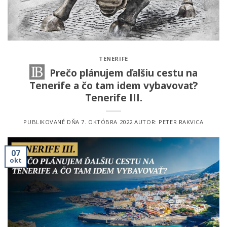
TENERIFE
Prečo plánujem ďalšiu cestu na
Tenerife a čo tam idem vybavovať?
Tenerife III.
PUBLIKOVANÉ DŇA
7. OKTÓBRA 2022
AUTOR:
PETER RAKVICA
07
okt