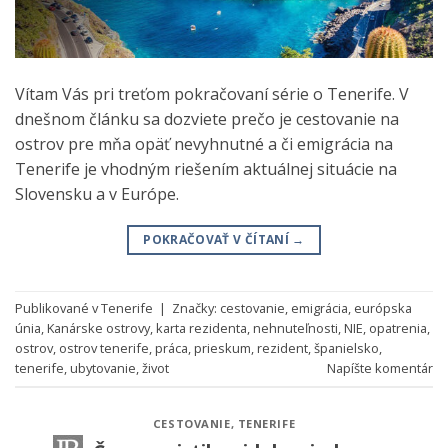
Vítam Vás pri treťom pokračovaní série o Tenerife. V
dnešnom článku sa dozviete prečo je cestovanie na
ostrov pre mňa opäť nevyhnutné a či emigrácia na
Tenerife je vhodným riešením aktuálnej situácie na
Slovensku a v Európe.
POKRAČOVAŤ V ČÍTANÍ
→
Publikované v
Tenerife
|
Značky:
cestovanie
,
emigrácia
,
európska
únia
,
Kanárske ostrovy
,
karta rezidenta
,
nehnuteľnosti
,
NIE
,
opatrenia
,
ostrov
,
ostrov tenerife
,
práca
,
prieskum
,
rezident
,
španielsko
,
tenerife
,
ubytovanie
,
život
Napíšte komentár
CESTOVANIE
,
TENERIFE