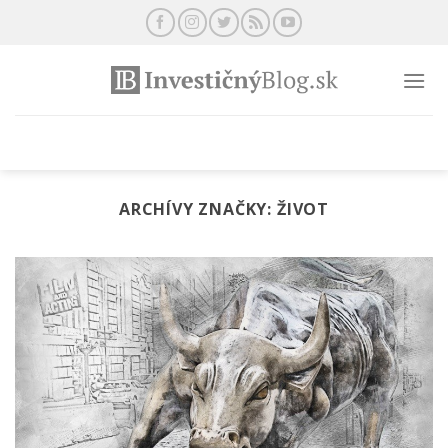
Preskočiť
na
obsah
ARCHÍVY ZNAČKY:
ŽIVOT