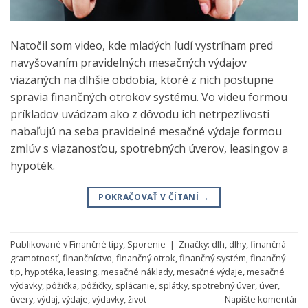
Natočil som video, kde mladých ľudí vystríham pred
navyšovaním pravidelných mesačných výdajov
viazaných na dlhšie obdobia, ktoré z nich postupne
spravia finančných otrokov systému. Vo videu formou
príkladov uvádzam ako z dôvodu ich netrpezlivosti
nabaľujú na seba pravidelné mesačné výdaje formou
zmlúv s viazanosťou, spotrebných úverov, leasingov a
hypoték.
POKRAČOVAŤ V ČÍTANÍ
→
Publikované v
Finančné tipy
,
Sporenie
|
Značky:
dlh
,
dlhy
,
finančná
gramotnosť
,
finančníctvo
,
finančný otrok
,
finančný systém
,
finančný
tip
,
hypotéka
,
leasing
,
mesačné náklady
,
mesačné výdaje
,
mesačné
výdavky
,
pôžička
,
pôžičky
,
splácanie
,
splátky
,
spotrebný úver
,
úver
,
úvery
,
výdaj
,
výdaje
,
výdavky
,
život
Napíšte komentár