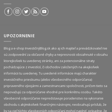
UPOZORNENIE
Blog a e-shop InvestičnýBlog.sk ako aj ich majiteľ a prevádzkovateľ nie
sú zodpovední za občasné chyby a nepresnosti obsiahnuté v obsahu
ktorejkoľvek tu uvedenej stránky, ani za potencionálne straty
pochádzajúce z investícií, či obchodov založených na akejkoľvek
informácii tu uvedenej. Tu uvedené informácie majú charakter
investičného prieskumu (alebo všeobecného odporúčania)
pripraveného vývojármi a zamestnancami spoločnosti, pričom tieto sa
nepovažujú za odporúčanie vhodné pre konkrétnu osobu. Takéto
všeobecné odporúčanie nepredstavuje poradenstvo na vykonanie
obchodu s akýmikoľvek finančnými nástrojmi, neobsahujú prísľub, že
by sa cieľ týchto všeobecných odporúčaní mohol naplniť, prípadne, že