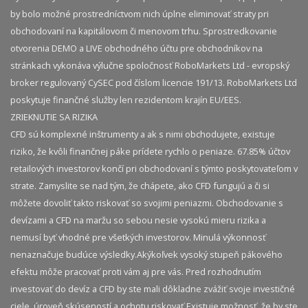
by bolo možné prostredníctvom nich úplne eliminovať straty pri
obchodovaní na kapitálovom či menovom trhu. Sprostredkovanie
otvorenia DEMO a LIVE obchodného účtu pre obchodníkov na
stránkach vykonáva výlučne spoločnosť RoboMarkets Ltd - evropský
broker regulovaný CySEC pod číslom licencie 191/13. RoboMarkets Ltd
poskytuje finančné služby len rezidentom krajín EU/EES.
ZRIEKNUTIE SA RIZIKA
CFD sú komplexné inštrumenty a ak s nimi obchodujete, existuje
riziko, že kvôli finančnej páke prídete rychlo o peniaze. 67.85% účtov
retailových investorov končí pri obchodovaní s týmto poskytovateľom v
strate. Zamyslite se nad tým, že chápete, ako CFD fungujú a či si
môžete dovoliť takto riskovať so svojimi peniazmi. Obchodovanie s
devízami a CFD na maržu so sebou nesie vysokú mieru rizika a
nemusí byť vhodné pre všetkých investorov. Minulá výkonnosť
nenaznačuje budúce výsledky.​ Akýkoľvek vysoký stupeň pákového
efektu môže pracovať proti vám aj pre vás. Pred rozhodnutím
investovať do devíz a CFD by ste mali dôkladne zvážiť svoje investičné
ciele, úroveň skúseností a ochotu riskovať.​ Existuje možnosť, že by ste