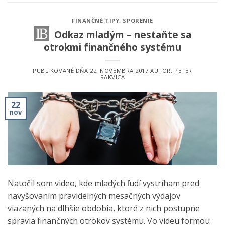
FINANČNÉ TIPY
,
SPORENIE
Odkaz mladým – nestaňte sa
otrokmi finančného systému
PUBLIKOVANÉ DŇA
22. NOVEMBRA 2017
AUTOR:
PETER
RAKVICA
22
nov
Natočil som video, kde mladých ľudí vystríham pred
navyšovaním pravidelných mesačných výdajov
viazaných na dlhšie obdobia, ktoré z nich postupne
spravia finančných otrokov systému. Vo videu formou