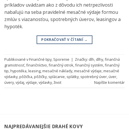
príkladov uvádzam ako z dôvodu ich netrpezlivosti
nabaľujú na seba pravidelné mesačné výdaje formou
zmlúv s viazanosťou, spotrebných úverov, leasingov a
hypoték.
POKRAČOVAŤ V ČÍTANÍ
→
Publikované v
Finančné tipy
,
Sporenie
|
Značky:
dlh
,
dlhy
,
finančná
gramotnosť
,
finančníctvo
,
finančný otrok
,
finančný systém
,
finančný
tip
,
hypotéka
,
leasing
,
mesačné náklady
,
mesačné výdaje
,
mesačné
výdavky
,
pôžička
,
pôžičky
,
splácanie
,
splátky
,
spotrebný úver
,
úver
,
úvery
,
výdaj
,
výdaje
,
výdavky
,
život
Napíšte komentár
NAJPREDÁVANEJŠIE DRAHÉ KOVY