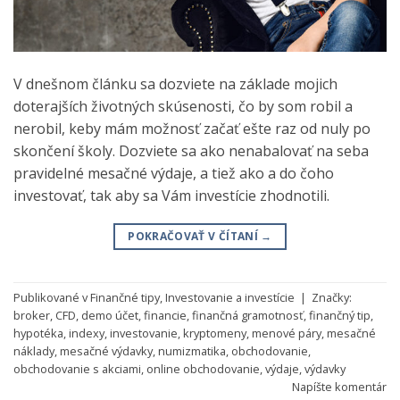
V dnešnom článku sa dozviete na základe mojich
doterajších životných skúsenosti, čo by som robil a
nerobil, keby mám možnosť začať ešte raz od nuly po
skončení školy. Dozviete sa ako nenabalovať na seba
pravidelné mesačné výdaje, a tiež ako a do čoho
investovať, tak aby sa Vám investície zhodnotili.
POKRAČOVAŤ V ČÍTANÍ
→
Publikované v
Finančné tipy
,
Investovanie a investície
|
Značky:
broker
,
CFD
,
demo účet
,
financie
,
finančná gramotnosť
,
finančný tip
,
hypotéka
,
indexy
,
investovanie
,
kryptomeny
,
menové páry
,
mesačné
náklady
,
mesačné výdavky
,
numizmatika
,
obchodovanie
,
obchodovanie s akciami
,
online obchodovanie
,
výdaje
,
výdavky
Napíšte komentár