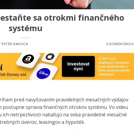
estaňte sa otrokmi finančného
systému
:
PETER RAKVICA
0 KOMENTÁROV
stríham pred navyšovaním pravidelných mesačných výdajov
ch postupne spravia finančných otrokov systému. Vo videu
ich netrpezlivosti nabaľujú na seba pravidelné mesačné
trebných úverov, leasingov a hypoték.