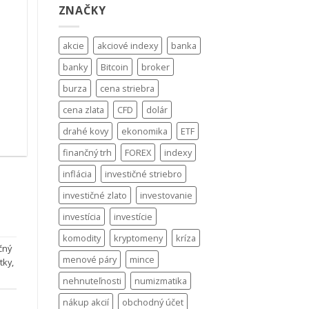
ZNAČKY
akcie
akciové indexy
banka
banky
Bitcoin
broker
burza
cena striebra
.
cena zlata
CFD
dolár
drahé kovy
ekonomika
ETF
finančný trh
FOREX
indexy
inflácia
investičné striebro
investičné zlato
investovanie
investícia
investície
komodity
kryptomeny
kríza
čný
menové páry
mince
tky
,
nehnuteľnosti
numizmatika
nákup akcií
obchodný účet