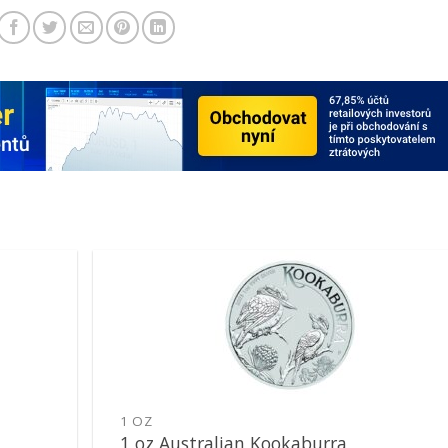
Pridať k
obľúbeným
1 OZ
1 oz Australian Kookaburra