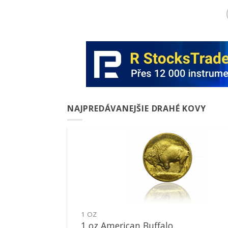
NAJPREDÁVANEJŠIE DRAHÉ KOVY
Pridať k
obľúbeným
1 OZ
1 oz American Buffalo