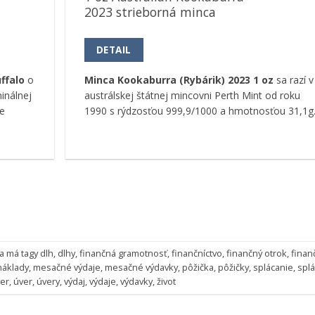
2023 strieborná minca
DETAIL
ffalo
o
Minca Kookaburra (Rybárik) 2023 1 oz
sa razí v
inálnej
austrálskej štátnej mincovni Perth Mint od roku
e
1990 s rýdzosťou 999,9/1000 a hmotnosťou 31,1g
a má tagy
dlh
,
dlhy
,
finančná gramotnosť
,
finančníctvo
,
finančný otrok
,
finan
áklady
,
mesačné výdaje
,
mesačné výdavky
,
pôžička
,
pôžičky
,
splácanie
,
splá
er
,
úver
,
úvery
,
výdaj
,
výdaje
,
výdavky
,
život