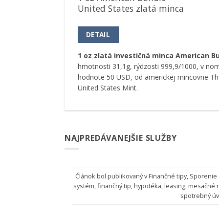
United States zlatá minca
DETAIL
1 oz zlatá investičná minca American Bu
hmotnosti 31,1g, rýdzosti 999,9/1000, v nom
hodnote 50 USD, od americkej mincovne Th
United States Mint.
NAJPREDÁVANEJŠIE SLUŽBY
Článok bol publikovaný v
Finančné tipy
,
Sporenie
systém
,
finančný tip
,
hypotéka
,
leasing
,
mesačné n
spotrebný úv