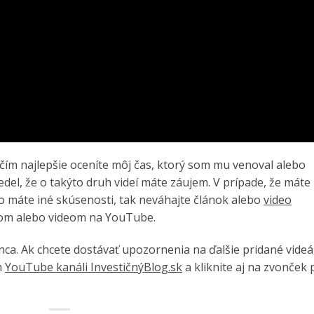
, čím najlepšie oceníte môj čas, ktorý som mu venoval alebo
del, že o takýto druh videí máte záujem. V prípade, že máte
o máte iné skúsenosti, tak neváhajte článok alebo
video
om alebo videom na YouTube.
nca. Ak chcete dostávať upozornenia na ďalšie pridané videá
m
YouTube kanáli InvestičnýBlog.sk
a kliknite aj na zvonček 