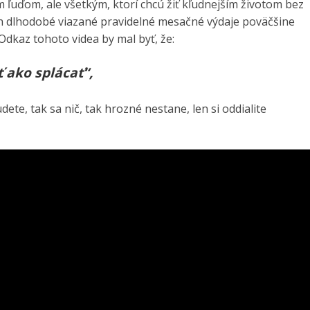
 ľuďom, ale všetkým, ktorí chcú žiť kľudnejším životom bez
ch dlhodobé viazané pravidelné mesačné výdaje poväčšine
dkaz tohoto videa by mal byť, že:
ť ako splácať“,
ete, tak sa nič, tak hrozné nestane, len si oddialite