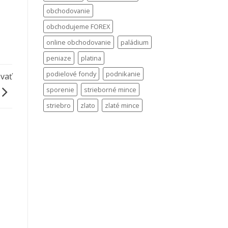
obchodovanie
obchodujeme FOREX
online obchodovanie
paládium
peniaze
platina
podielové fondy
podnikanie
ovať
sporenie
strieborné mince
striebro
zlato
zlaté mince