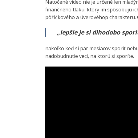
Natočené video
nie je určené len mladým
finančného tlaku, ktorý im spôsobujú i
pôžičkového a úverovéhop charakteru. O
„lepšie je si dlhodobo spori
nakoľko keď si pár mesiacov sporiť nebud
nadobudnutie veci, na ktorú si sporíte.