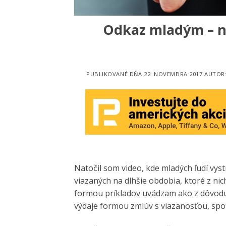
Odkaz mladým – n
PUBLIKOVANÉ DŇA
22. NOVEMBRA 2017
AUTOR
Natočil som video, kde mladých ľudí vy
viazaných na dlhšie obdobia, ktoré z ni
formou príkladov uvádzam ako z dôvodu 
výdaje formou zmlúv s viazanosťou, spo