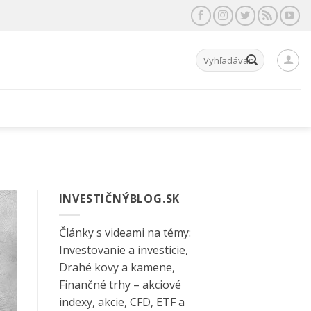
Hľadať:
INVESTIČNÝBLOG.SK
Články s videami na témy:
Investovanie a investície,
Drahé kovy a kamene,
Finančné trhy – akciové
indexy, akcie, CFD, ETF a