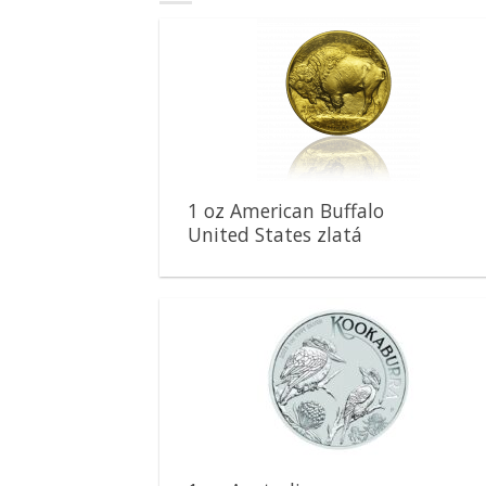
Pridať k
obľúbeným
1 oz American Buffalo
United States zlatá
minca
Pridať k
obľúbeným