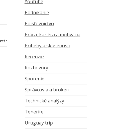
Youtube
Podnikanie
Poisťovníctvo
,
Práca, kariéra a motivácia
ntár
Príbehy a skúsenosti
Recenzie
Rozhovory
Sporenie
Správcovia a brokeri
Technické analýzy
Tenerife
Uruguay trip