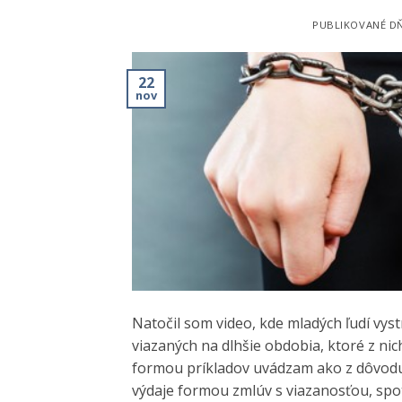
PUBLIKOVANÉ D
22
nov
Natočil som video, kde mladých ľudí vy
viazaných na dlhšie obdobia, ktoré z ni
formou príkladov uvádzam ako z dôvodu 
výdaje formou zmlúv s viazanosťou, spo