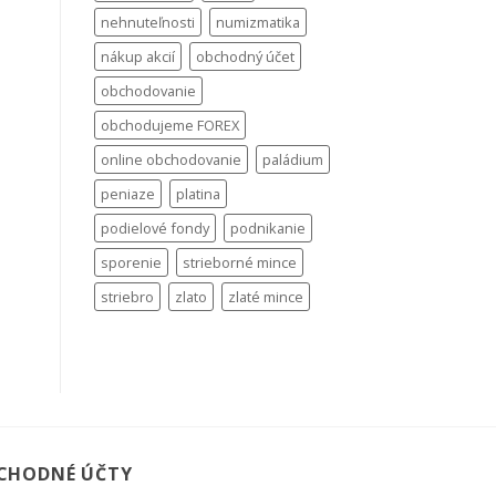
nehnuteľnosti
numizmatika
nákup akcií
obchodný účet
obchodovanie
obchodujeme FOREX
online obchodovanie
paládium
peniaze
platina
podielové fondy
podnikanie
sporenie
strieborné mince
striebro
zlato
zlaté mince
CHODNÉ ÚČTY