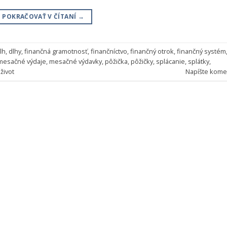
POKRAČOVAŤ V ČÍTANÍ
→
lh
,
dlhy
,
finančná gramotnosť
,
finančníctvo
,
finančný otrok
,
finančný systém
mesačné výdaje
,
mesačné výdavky
,
pôžička
,
pôžičky
,
splácanie
,
splátky
,
,
život
Napíšte kome