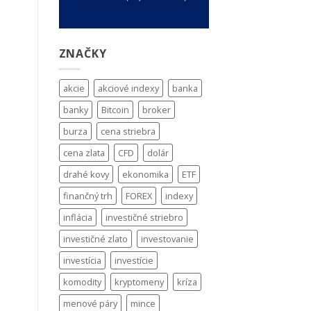
ZNAČKY
akcie
akciové indexy
banka
banky
Bitcoin
broker
burza
cena striebra
cena zlata
CFD
dolár
drahé kovy
ekonomika
ETF
finančný trh
FOREX
indexy
inflácia
investičné striebro
investičné zlato
investovanie
investícia
investície
komodity
kryptomeny
kríza
menové páry
mince