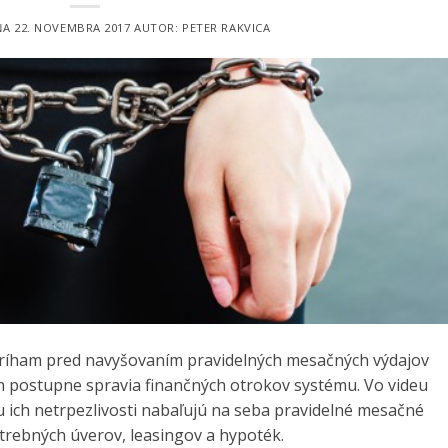
ŇA
22. NOVEMBRA 2017
AUTOR:
PETER RAKVICA
stríham pred navyšovaním pravidelných mesačných výdajov
ch postupne spravia finančných otrokov systému. Vo videu
ich netrpezlivosti nabaľujú na seba pravidelné mesačné
trebných úverov, leasingov a hypoték.