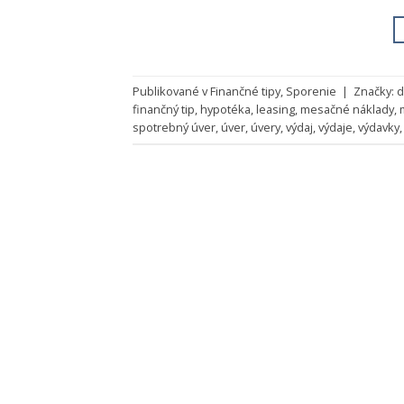
Publikované v
Finančné tipy
,
Sporenie
|
Značky:
d
finančný tip
,
hypotéka
,
leasing
,
mesačné náklady
,
spotrebný úver
,
úver
,
úvery
,
výdaj
,
výdaje
,
výdavky