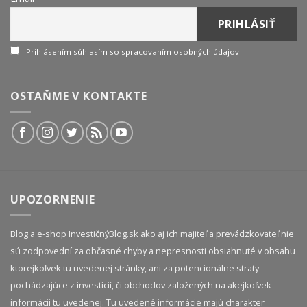
Prihlásením súhlasím so spracovaním osobných údajov
OSTAŇME V KONTAKTE
UPOZORNENIE
Blog a e-shop InvestičnýBlog.sk ako aj ich majiteľ a prevádzkovateľ nie
sú zodpovední za občasné chyby a nepresnosti obsiahnuté v obsahu
ktorejkoľvek tu uvedenej stránky, ani za potencionálne straty
pochádzajúce z investícií, či obchodov založených na akejkoľvek
informácii tu uvedenej. Tu uvedené informácie majú charakter