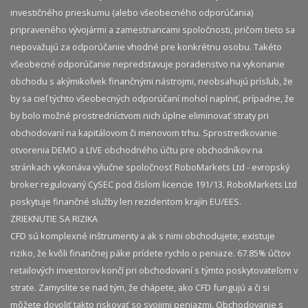
investičného prieskumu (alebo všeobecného odporúčania)
pripraveného vývojármi a zamestnancami spoločnosti, pričom tieto sa
nepovažujú za odporúčanie vhodné pre konkrétnu osobu. Takéto
všeobecné odporúčanie nepredstavuje poradenstvo na vykonanie
obchodu s akýmikoľvek finančnými nástrojmi, neobsahujú prísľub, že
by sa cieľ týchto všeobecných odporúčaní mohol naplniť, prípadne, že
by bolo možné prostredníctvom nich úplne eliminovať straty pri
obchodovaní na kapitálovom či menovom trhu. Sprostredkovanie
otvorenia DEMO a LIVE obchodného účtu pre obchodníkov na
stránkach vykonáva výlučne spoločnosť RoboMarkets Ltd - evropský
broker regulovaný CySEC pod číslom licencie 191/13. RoboMarkets Ltd
poskytuje finančné služby len rezidentom krajín EU/EES.
ZRIEKNUTIE SA RIZIKA
CFD sú komplexné inštrumenty a ak s nimi obchodujete, existuje
riziko, že kvôli finančnej páke prídete rychlo o peniaze. 67.85% účtov
retailových investorov končí pri obchodovaní s týmto poskytovateľom v
strate. Zamyslite se nad tým, že chápete, ako CFD fungujú a či si
môžete dovoliť takto riskovať so svojimi peniazmi. Obchodovanie s