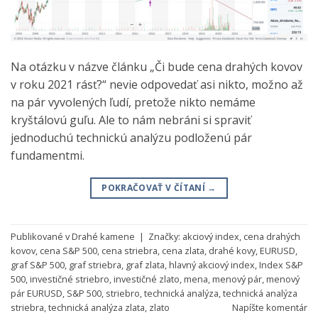
Na otázku v názve článku „Či bude cena drahých kovov
v roku 2021 rásť?“ nevie odpovedať asi nikto, možno až
na pár vyvolených ľudí, pretože nikto nemáme
kryštálovú guľu. Ale to nám nebráni si spraviť
jednoduchú technickú analýzu podloženú pár
fundamentmi.
POKRAČOVAŤ V ČÍTANÍ
→
Publikované v
Drahé kamene
|
Značky:
akciový index
,
cena drahých
kovov
,
cena S&P 500
,
cena striebra
,
cena zlata
,
drahé kovy
,
EURUSD
,
graf S&P 500
,
graf striebra
,
graf zlata
,
hlavný akciový index
,
Index S&P
500
,
investičné striebro
,
investičné zlato
,
mena
,
menový pár
,
menový
pár EURUSD
,
S&P 500
,
striebro
,
technická analýza
,
technická analýza
striebra
,
technická analýza zlata
,
zlato
Napíšte komentár