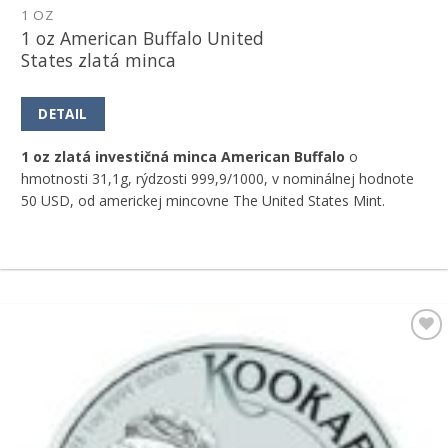
1 OZ
1 oz American Buffalo United
States zlatá minca
DETAIL
1 oz zlatá investičná minca American Buffalo
o
hmotnosti 31,1g, rýdzosti 999,9/1000, v nominálnej hodnote
50 USD, od americkej mincovne The United States Mint.
Pridať k
obľúbeným