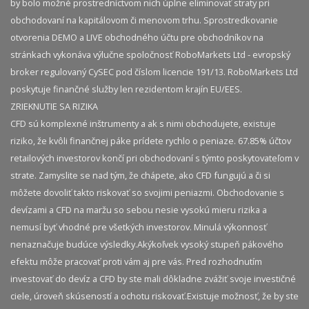
by bolo možné prostredníctvom nich úplne eliminovať straty pri
obchodovaní na kapitálovom či menovom trhu. Sprostredkovanie
otvorenia DEMO a LIVE obchodného účtu pre obchodníkov na
stránkach vykonáva výlučne spoločnosť RoboMarkets Ltd - evropský
broker regulovaný CySEC pod číslom licencie 191/13. RoboMarkets Ltd
poskytuje finančné služby len rezidentom krajín EU/EES.
ZRIEKNUTIE SA RIZIKA
CFD sú komplexné inštrumenty a ak s nimi obchodujete, existuje
riziko, že kvôli finančnej páke prídete rychlo o peniaze. 67.85% účtov
retailových investorov končí pri obchodovaní s týmto poskytovateľom v
strate. Zamyslite se nad tým, že chápete, ako CFD fungujú a či si
môžete dovoliť takto riskovať so svojimi peniazmi. Obchodovanie s
devízami a CFD na maržu so sebou nesie vysokú mieru rizika a
nemusí byť vhodné pre všetkých investorov. Minulá výkonnosť
nenaznačuje budúce výsledky.​ Akýkoľvek vysoký stupeň pákového
efektu môže pracovať proti vám aj pre vás. Pred rozhodnutím
investovať do devíz a CFD by ste mali dôkladne zvážiť svoje investičné
ciele, úroveň skúseností a ochotu riskovať.​ Existuje možnosť, že by ste