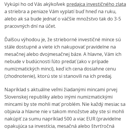
Vykúpi ho od Vás akýkoľvek
predajca investičného zlata
a striebra a peniaze Vám vyplatí buď hneď na ruku,
alebo ak sa bude jednať o väčšie množstvo tak do 3-5
pracovných dní na účet.
Ďalšou výhodou je, že strieborné investičné mince sú
stále dostupné a viete ich nakupovať pravidelne na
mesačnej alebo dvojmesačnej báze. A hlavne, Vám ich
nebude v budúcnosti ľúto predať (ako v prípade
numizmatických mincí), keď ich cena dosiahne cenu
(zhodnotenie), ktorú ste si stanovili na ich predaj.
Napríklad s aktuálne veľmi žiadanými mincami prvej
Slovenskej republiky alebo inými numizmatickými
mincami by ste mohli mať problém. Nie každý mesiac sa
objavia a hlavne nie v takom množstve aby ste si mohli
nakúpiť za sumu napríklad 500 a viac EUR (pravidelne
opakujúca sa investícia, mesačná alebo štvrťročná