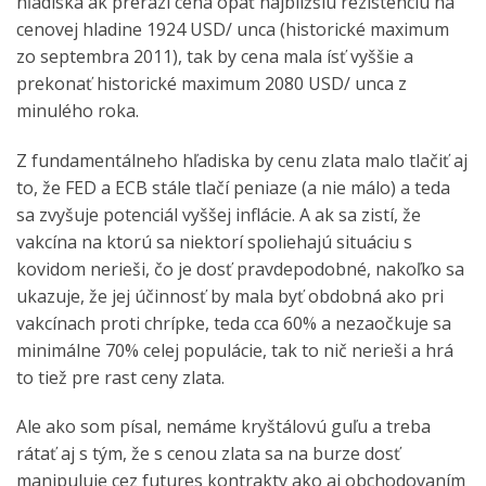
hľadiska ak prerazí cena opäť najbližšiu rezistenciu na
cenovej hladine 1924 USD/ unca (historické maximum
zo septembra 2011), tak by cena mala ísť vyššie a
prekonať historické maximum 2080 USD/ unca z
minulého roka.
Z fundamentálneho hľadiska by cenu zlata malo tlačiť aj
to, že FED a ECB stále tlačí peniaze (a nie málo) a teda
sa zvyšuje potenciál vyššej inflácie. A ak sa zistí, že
vakcína na ktorú sa niektorí spoliehajú situáciu s
kovidom nerieši, čo je dosť pravdepodobné, nakoľko sa
ukazuje, že jej účinnosť by mala byť obdobná ako pri
vakcínach proti chrípke, teda cca 60% a nezaočkuje sa
minimálne 70% celej populácie, tak to nič nerieši a hrá
to tiež pre rast ceny zlata.
Ale ako som písal, nemáme kryštálovú guľu a treba
rátať aj s tým, že s cenou zlata sa na burze dosť
manipuluje cez futures kontrakty ako aj obchodovaním