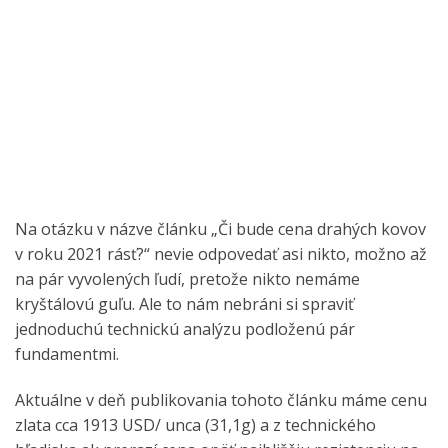
Na otázku v názve článku „Či bude cena drahých kovov
v roku 2021 rásť?“ nevie odpovedať asi nikto, možno až
na pár vyvolených ľudí, pretože nikto nemáme
kryštálovú guľu. Ale to nám nebráni si spraviť
jednoduchú technickú analýzu podloženú pár
fundamentmi.
Aktuálne v deň publikovania tohoto článku máme cenu
zlata cca 1913 USD/ unca (31,1g) a z technického