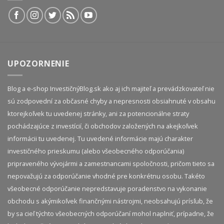
UPOZORNENIE
Blog a e-shop InvestičnýBlog.sk ako aj ich majiteľ a prevádzkovateľ nie
sú zodpovední za občasné chyby a nepresnosti obsiahnuté v obsahu
ktorejkoľvek tu uvedenej stránky, ani za potencionálne straty
pochádzajúce z investícií, či obchodov založených na akejkoľvek
informácii tu uvedenej. Tu uvedené informácie majú charakter
investičného prieskumu (alebo všeobecného odporúčania)
pripraveného vývojármi a zamestnancami spoločnosti, pričom tieto sa
nepovažujú za odporúčanie vhodné pre konkrétnu osobu. Takéto
všeobecné odporúčanie nepredstavuje poradenstvo na vykonanie
obchodu s akýmikoľvek finančnými nástrojmi, neobsahujú prísľub, že
by sa cieľ týchto všeobecných odporúčaní mohol naplniť, prípadne, že