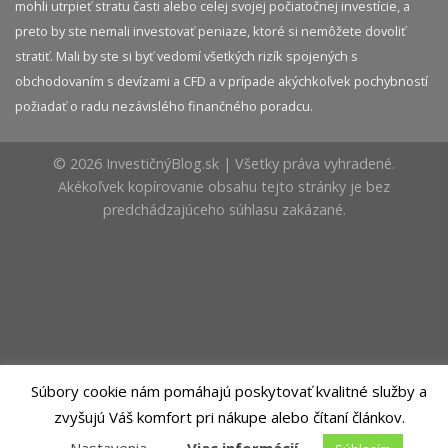
mohli utrpieť stratu časti alebo celej svojej počiatočnej investície, a
preto by ste nemali investovať peniaze, ktoré si nemôžete dovoliť
stratiť. Mali by ste si byť vedomí všetkých rizík spojených s
obchodovaním s devízami a CFD a v prípade akýchkoľvek pochybností
požiadať o radu nezávislého finančného poradcu.
© 2026 InvestičnýBlog.sk | Všetky práva vyhradené.
Akékoľvek kopírovanie obsahu tejto stránky je bez
predchádzajúceho súhlasu zakázané.
Súbory cookie nám pomáhajú poskytovať kvalitné služby a
zvyšujú Váš komfort pri nákupe alebo čítaní článkov.