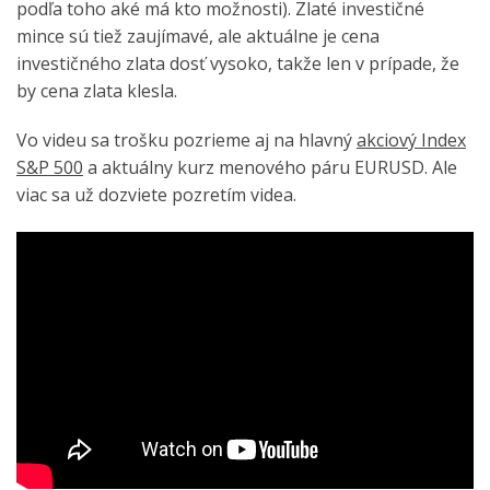
podľa toho aké má kto možnosti). Zlaté investičné
mince sú tiež zaujímavé, ale aktuálne je cena
investičného zlata dosť vysoko, takže len v prípade, že
by cena zlata klesla.
Vo videu sa trošku pozrieme aj na hlavný
akciový Index
S&P 500
a aktuálny kurz menového páru EURUSD. Ale
viac sa už dozviete pozretím videa.