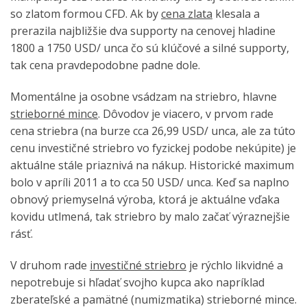
so zlatom formou CFD. Ak by
cena zlata
klesala a
prerazila najbližšie dva supporty na cenovej hladine
1800 a 1750 USD/ unca čo sú klúčové a silné supporty,
tak cena pravdepodobne padne dole.
Momentálne ja osobne vsádzam na striebro, hlavne
strieborné mince
. Dôvodov je viacero, v prvom rade
cena striebra (na burze cca 26,99 USD/ unca, ale za túto
cenu investičné striebro vo fyzickej podobe nekúpite) je
aktuálne stále priaznivá na nákup. Historické maximum
bolo v apríli 2011 a to cca 50 USD/ unca. Keď sa naplno
obnový priemyselná výroba, ktorá je aktuálne vďaka
kovidu utlmená, tak striebro by malo začať výraznejšie
rásť.
V druhom rade
investičné striebro
je rýchlo likvidné a
nepotrebuje si hľadať svojho kupca ako napríklad
zberateľské a pamätné (numizmatika) strieborné mince.