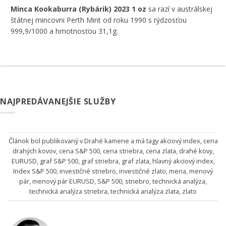
Minca Kookaburra (Rybárik) 2023 1 oz
sa razí v austrálskej
štátnej mincovni Perth Mint od roku 1990 s rýdzosťou
999,9/1000 a hmotnosťou 31,1g.
NAJPREDÁVANEJŠIE SLUŽBY
Článok bol publikovaný v
Drahé kamene
a má tagy
akciový index
,
cena
drahých kovov
,
cena S&P 500
,
cena striebra
,
cena zlata
,
drahé kovy
,
EURUSD
,
graf S&P 500
,
graf striebra
,
graf zlata
,
hlavný akciový index
,
Index S&P 500
,
investičné striebro
,
investičné zlato
,
mena
,
menový
pár
,
menový pár EURUSD
,
S&P 500
,
striebro
,
technická analýza
,
technická analýza striebra
,
technická analýza zlata
,
zlato