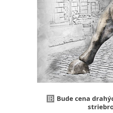
Bude cena drahýc
striebr