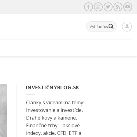
Hľadať:
INVESTIČNÝBLOG.SK
Články s videami na témy:
Investovanie a investície,
Drahé kovy a kamene,
Finančné trhy – akciové
indexy, akcie, CFD, ETF a