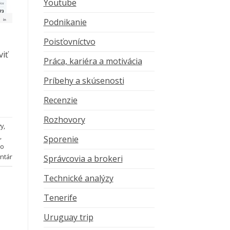
Youtube
Podnikanie
Poisťovníctvo
,
viť
Práca, kariéra a motivácia
Príbehy a skúsenosti
Recenzie
Rozhovory
vy
,
,
Sporenie
to
ntár
Správcovia a brokeri
Technické analýzy
Tenerife
Uruguay trip