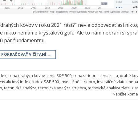
drahých kovov v roku 2021 rásť?“ nevie odpovedať asi nikto
e nikto nemáme kryštálovú guľu. Ale to nám nebráni si spra
nú pár fundamentmi.
POKRAČOVAŤ V ČÍTANÍ
→
ndex
,
cena drahých kovov
,
cena S&P 500
,
cena striebra
,
cena zlata
,
drahé ko
vný akciový index
,
Index S&P 500
,
investičné striebro
,
investičné zlato
,
mena
ro
,
technická analýza
,
technická analýza striebra
,
technická analýza zlata
,
zla
Napíšte kome