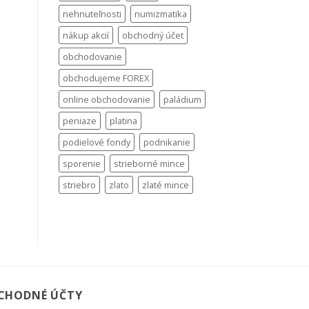
nehnuteľnosti
numizmatika
nákup akcií
obchodný účet
obchodovanie
obchodujeme FOREX
online obchodovanie
paládium
peniaze
platina
podielové fondy
podnikanie
sporenie
strieborné mince
striebro
zlato
zlaté mince
CHODNÉ ÚČTY