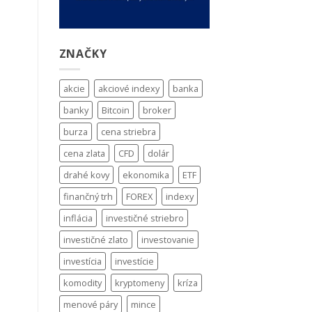
ZNAČKY
akcie
akciové indexy
banka
banky
Bitcoin
broker
burza
cena striebra
cena zlata
CFD
dolár
drahé kovy
ekonomika
ETF
finančný trh
FOREX
indexy
inflácia
investičné striebro
investičné zlato
investovanie
investícia
investície
komodity
kryptomeny
kríza
menové páry
mince