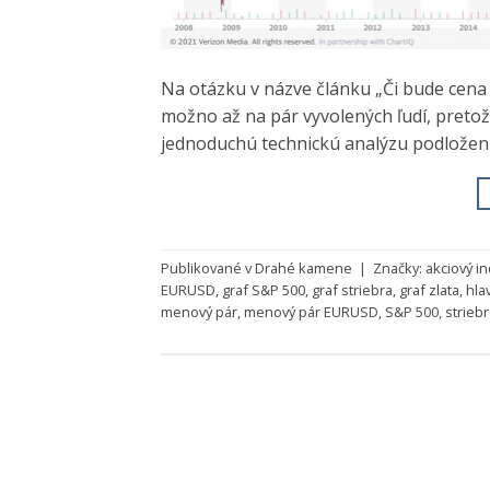
Na otázku v názve článku „Či bude cena 
možno až na pár vyvolených ľudí, pretož
jednoduchú technickú analýzu podlože
Publikované v
Drahé kamene
|
Značky:
akciový i
EURUSD
,
graf S&P 500
,
graf striebra
,
graf zlata
,
hla
menový pár
,
menový pár EURUSD
,
S&P 500
,
strieb