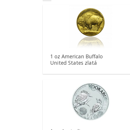
Pridať k
obľúbeným
1 oz American Buffalo
United States zlatá
minca
Pridať k
obľúbeným