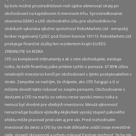
by bolo možné prostredníctvom nich úplne eliminovať straty pri
obchodovaní na kapitálovom či menovom trhu. Sprostredkovanie
otvorenia DEMO a LIVE obchodného účtu pre obchodníkov na
stránkach vykonáva výlučne spoločnosť RoboMarkets Ltd - evropský
broker regulovaný CySEC pod číslom licencie 191/13. RoboMarkets Ltd
poskytuje finančné služby len rezidentom krajín EU/EES.
ZRIEKNUTIE SA RIZIKA
CFD sú komplexné inštrumenty a ak s nimi obchodujete, existuje
riziko, že kvôli finančnej páke prídete rychlo o peniaze. 67.85% účtov
retailových investorov končí pri obchodovaní s týmto poskytovateľom v
strate. Zamyslite se nad tým, že chápete, ako CFD fungujú a či si
môžete dovoliť takto riskovať so svojimi peniazmi. Obchodovanie s
devízami a CFD na maržu so sebou nesie vysokú mieru rizika a
nemusí byť vhodné pre všetkých investorov. Minulá výkonnosť
nenaznačuje budúce výsledky.​ Akýkoľvek vysoký stupeň pákového
efektu môže pracovať proti vám aj pre vás. Pred rozhodnutím
investovať do devíz a CFD by ste mali dôkladne zvážiť svoje investičné
ciele, úroveň skúseností a ochotu riskovať.​ Existuje možnosť, že by ste