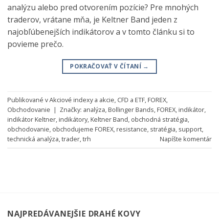
analýzu alebo pred otvorením pozície? Pre mnohých
traderov, vrátane mňa, je Keltner Band jeden z
najobľúbenejších indikátorov a v tomto článku si to
povieme prečo.
POKRAČOVAŤ V ČÍTANÍ
→
Publikované v
Akciové indexy a akcie
,
CFD a ETF
,
FOREX
,
Obchodovanie
|
Značky:
analýza
,
Bollinger Bands
,
FOREX
,
indikátor
,
indikátor Keltner
,
indikátory
,
Keltner Band
,
obchodná stratégia
,
obchodovanie
,
obchodujeme FOREX
,
resistance
,
stratégia
,
support
,
technická analýza
,
trader
,
trh
Napíšte komentár
NAJPREDÁVANEJŠIE DRAHÉ KOVY