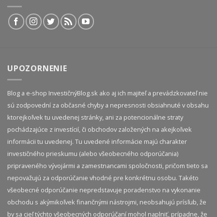
UPOZORNENIE
Blog a e-shop InvestičnýBlog.sk ako aj ich majiteľ a prevádzkovateľ nie
sú zodpovední za občasné chyby a nepresnosti obsiahnuté v obsahu
ktorejkoľvek tu uvedenej stránky, ani za potencionálne straty
pochádzajúce z investícií, či obchodov založených na akejkoľvek
informácii tu uvedenej. Tu uvedené informácie majú charakter
investičného prieskumu (alebo všeobecného odporúčania)
pripraveného vývojármi a zamestnancami spoločnosti, pričom tieto sa
nepovažujú za odporúčanie vhodné pre konkrétnu osobu. Takéto
všeobecné odporúčanie nepredstavuje poradenstvo na vykonanie
obchodu s akýmikoľvek finančnými nástrojmi, neobsahujú prísľub, že
by sa cieľ týchto všeobecných odporúčaní mohol naplniť, prípadne, že