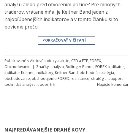
analýzu alebo pred otvorením pozície? Pre mnohých
traderov, vrátane mňa, je Keltner Band jeden z
najobľúbenejších indikátorov a v tomto článku si to
povieme prečo.
POKRAČOVAŤ V ČÍTANÍ
→
Publikované v
Akciové indexy a akcie
,
CFD a ETF
,
FOREX
,
Obchodovanie
|
Značky:
analýza
,
Bollinger Bands
,
FOREX
,
indikátor
,
indikátor Keltner
,
indikátory
,
Keltner Band
,
obchodná stratégia
,
obchodovanie
,
obchodujeme FOREX
,
resistance
,
stratégia
,
support
,
technická analýza
,
trader
,
trh
Napíšte komentár
NAJPREDÁVANEJŠIE DRAHÉ KOVY