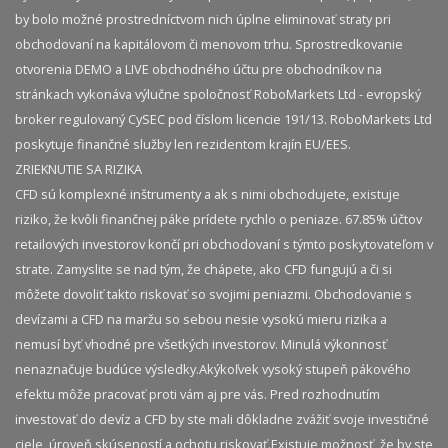
by bolo možné prostredníctvom nich úplne eliminovať straty pri
obchodovaní na kapitálovom či menovom trhu. Sprostredkovanie
otvorenia DEMO a LIVE obchodného účtu pre obchodníkov na
stránkach vykonáva výlučne spoločnosť RoboMarkets Ltd - evropský
broker regulovaný CySEC pod číslom licencie 191/13. RoboMarkets Ltd
poskytuje finančné služby len rezidentom krajín EU/EES.
ZRIEKNUTIE SA RIZIKA
CFD sú komplexné inštrumenty a ak s nimi obchodujete, existuje
riziko, že kvôli finančnej páke prídete rychlo o peniaze. 67.85% účtov
retailových investorov končí pri obchodovaní s týmto poskytovateľom v
strate. Zamyslite se nad tým, že chápete, ako CFD fungujú a či si
môžete dovoliť takto riskovať so svojimi peniazmi. Obchodovanie s
devízami a CFD na maržu so sebou nesie vysokú mieru rizika a
nemusí byť vhodné pre všetkých investorov. Minulá výkonnosť
nenaznačuje budúce výsledky.​ Akýkoľvek vysoký stupeň pákového
efektu môže pracovať proti vám aj pre vás. Pred rozhodnutím
investovať do devíz a CFD by ste mali dôkladne zvážiť svoje investičné
ciele, úroveň skúseností a ochotu riskovať.​ Existuje možnosť, že by ste