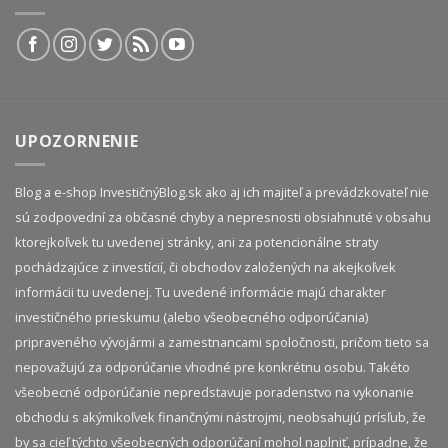
UPOZORNENIE
Blog a e-shop InvestičnýBlog.sk ako aj ich majiteľ a prevádzkovateľ nie
sú zodpovední za občasné chyby a nepresnosti obsiahnuté v obsahu
ktorejkoľvek tu uvedenej stránky, ani za potencionálne straty
pochádzajúce z investícií, či obchodov založených na akejkoľvek
informácii tu uvedenej. Tu uvedené informácie majú charakter
investičného prieskumu (alebo všeobecného odporúčania)
pripraveného vývojármi a zamestnancami spoločnosti, pričom tieto sa
nepovažujú za odporúčanie vhodné pre konkrétnu osobu. Takéto
všeobecné odporúčanie nepredstavuje poradenstvo na vykonanie
obchodu s akýmikoľvek finančnými nástrojmi, neobsahujú prísľub, že
by sa cieľ týchto všeobecných odporúčaní mohol naplniť, prípadne, že