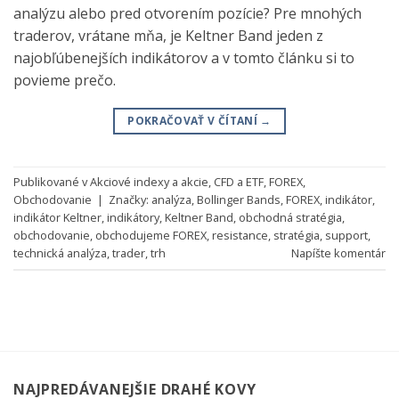
analýzu alebo pred otvorením pozície? Pre mnohých
traderov, vrátane mňa, je Keltner Band jeden z
najobľúbenejších indikátorov a v tomto článku si to
povieme prečo.
POKRAČOVAŤ V ČÍTANÍ
→
Publikované v
Akciové indexy a akcie
,
CFD a ETF
,
FOREX
,
Obchodovanie
|
Značky:
analýza
,
Bollinger Bands
,
FOREX
,
indikátor
,
indikátor Keltner
,
indikátory
,
Keltner Band
,
obchodná stratégia
,
obchodovanie
,
obchodujeme FOREX
,
resistance
,
stratégia
,
support
,
technická analýza
,
trader
,
trh
Napíšte komentár
NAJPREDÁVANEJŠIE DRAHÉ KOVY