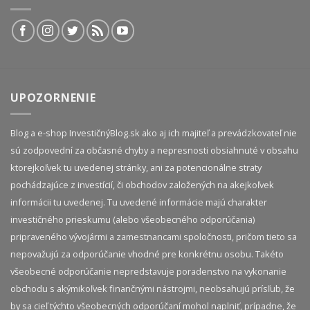
UPOZORNENIE
Blog a e-shop InvestičnýBlog.sk ako aj ich majiteľ a prevádzkovateľ nie
sú zodpovední za občasné chyby a nepresnosti obsiahnuté v obsahu
ktorejkoľvek tu uvedenej stránky, ani za potencionálne straty
pochádzajúce z investícií, či obchodov založených na akejkoľvek
informácii tu uvedenej. Tu uvedené informácie majú charakter
investičného prieskumu (alebo všeobecného odporúčania)
pripraveného vývojármi a zamestnancami spoločnosti, pričom tieto sa
nepovažujú za odporúčanie vhodné pre konkrétnu osobu. Takéto
všeobecné odporúčanie nepredstavuje poradenstvo na vykonanie
obchodu s akýmikoľvek finančnými nástrojmi, neobsahujú prísľub, že
by sa cieľ týchto všeobecných odporúčaní mohol naplniť, prípadne, že