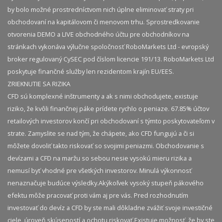
by bolo možné prostredníctvom nich úplne eliminovať straty pri
obchodovaní na kapitálovom či menovom trhu. Sprostredkovanie
otvorenia DEMO a LIVE obchodného účtu pre obchodníkov na
stránkach vykonáva výlučne spoločnosť RoboMarkets Ltd - evropský
broker regulovaný CySEC pod číslom licencie 191/13. RoboMarkets Ltd
poskytuje finančné služby len rezidentom krajín EU/EES.
ZRIEKNUTIE SA RIZIKA
CFD sú komplexné inštrumenty a ak s nimi obchodujete, existuje
riziko, že kvôli finančnej páke prídete rychlo o peniaze. 67.85% účtov
retailových investorov končí pri obchodovaní s týmto poskytovateľom v
strate. Zamyslite se nad tým, že chápete, ako CFD fungujú a či si
môžete dovoliť takto riskovať so svojimi peniazmi. Obchodovanie s
devízami a CFD na maržu so sebou nesie vysokú mieru rizika a
nemusí byť vhodné pre všetkých investorov. Minulá výkonnosť
nenaznačuje budúce výsledky.​ Akýkoľvek vysoký stupeň pákového
efektu môže pracovať proti vám aj pre vás. Pred rozhodnutím
investovať do devíz a CFD by ste mali dôkladne zvážiť svoje investičné
ciele, úroveň skúseností a ochotu riskovať.​ Existuje možnosť, že by ste