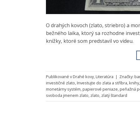
O drahých kovoch (zlato, striebro) a m
bežného laika, ktorý sa rozhodne invest
knižky, ktoré som predstavil vo videu.
Publikované v
Drahé kovy
,
Literatúra
|
Značky:
ba
investičné zlato
,
Investujte do zlata a stříbra
,
knihy
monetárny systém
,
papierové peniaze
,
peňažná po
svoboda jmenem zlato
,
zlato
,
zlatý štandard