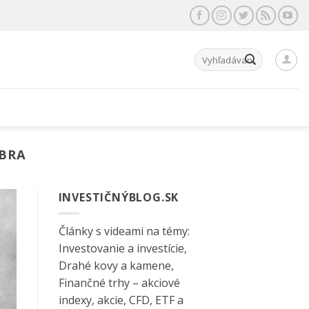
Hľadať:
ÍBRA
INVESTIČNÝBLOG.SK
Články s videami na témy:
Investovanie a investície,
Drahé kovy a kamene,
Finančné trhy – akciové
indexy, akcie, CFD, ETF a