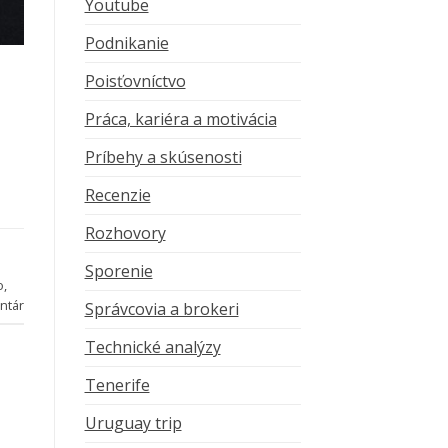
Youtube
Podnikanie
Poisťovníctvo
Práca, kariéra a motivácia
Príbehy a skúsenosti
Recenzie
Rozhovory
Sporenie
o
,
ntár
Správcovia a brokeri
Technické analýzy
Tenerife
Uruguay trip