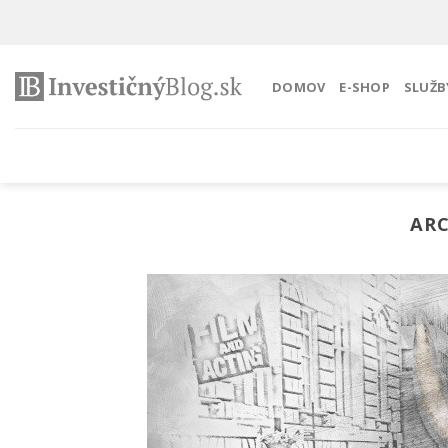
Preskočiť
na
obsah
DOMOV
E-SHOP
SLUŽB
ARC