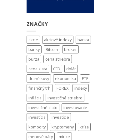
ZNAČKY
akcie
akciové indexy
banka
banky
Bitcoin
broker
burza
cena striebra
cena zlata
CFD
dolár
drahé kovy
ekonomika
ETF
finančný trh
FOREX
indexy
inflácia
investičné striebro
investičné zlato
investovanie
investícia
investície
komodity
kryptomeny
kríza
menové páry
mince