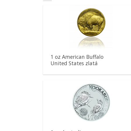
Pridať k
obľúbeným
1 oz American Buffalo
United States zlatá
minca
Pridať k
obľúbeným