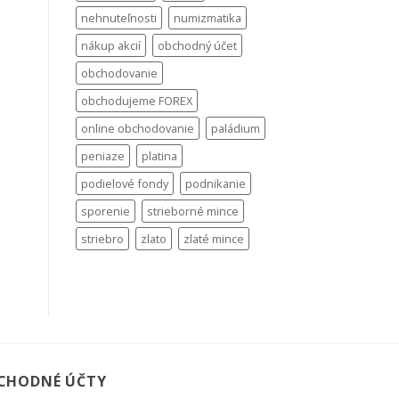
nehnuteľnosti
numizmatika
nákup akcií
obchodný účet
obchodovanie
obchodujeme FOREX
online obchodovanie
paládium
peniaze
platina
podielové fondy
podnikanie
sporenie
strieborné mince
striebro
zlato
zlaté mince
CHODNÉ ÚČTY