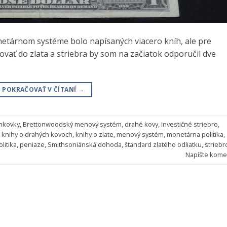
onetárnom systéme bolo napísaných viacero kníh, ale pre
ovať do zlata a striebra by som na začiatok odporučil dve
POKRAČOVAŤ V ČÍTANÍ
→
nkovky
,
Brettonwoodský menový systém
,
drahé kovy
,
investičné striebro
,
,
knihy o drahých kovoch
,
knihy o zlate
,
menový systém
,
monetárna politika
,
litika
,
peniaze
,
Smithsoniánská dohoda
,
štandard zlatého odliatku
,
striebr
Napíšte kome