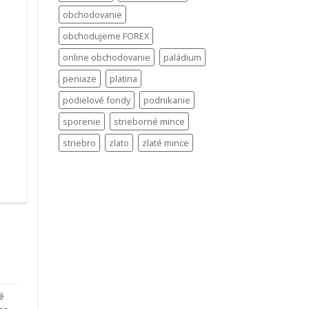
obchodovanie
obchodujeme FOREX
online obchodovanie
paládium
peniaze
platina
podielové fondy
podnikanie
sporenie
strieborné mince
striebro
zlato
zlaté mince
.
né