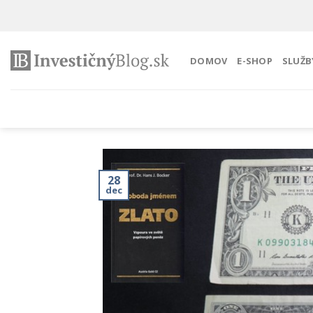
Preskočiť
na
obsah
DOMOV
E-SHOP
SLUŽB
28
dec