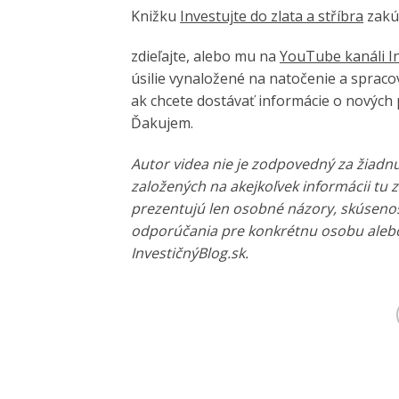
Knižku
Investujte do zlata a stříbra
zakúp
zdieľajte, alebo mu na
YouTube kanáli I
úsilie vynaložené na natočenie a spracov
ak chcete dostávať informácie o nových 
Ďakujem.
Autor videa nie je zodpovedný za žiadn
založených na akejkoľvek informácii tu 
prezentujú len osobné názory, skúsenos
odporúčania pre konkrétnu osobu alebo
InvestičnýBlog.sk.