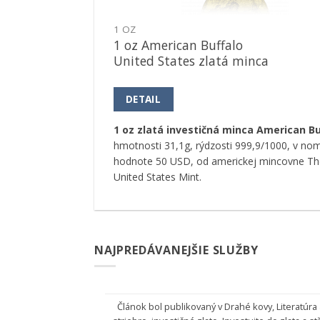
1 OZ
1 oz American Buffalo
United States zlatá minca
DETAIL
1 oz zlatá investičná minca American Bu
hmotnosti 31,1g, rýdzosti 999,9/1000, v nom
hodnote 50 USD, od americkej mincovne Th
United States Mint.
NAJPREDÁVANEJŠIE SLUŽBY
Článok bol publikovaný v
Drahé kovy
,
Literatúra