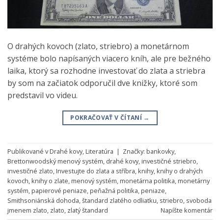
O drahých kovoch (zlato, striebro) a monetárnom
systéme bolo napísaných viacero kníh, ale pre bežného
laika, ktorý sa rozhodne investovať do zlata a striebra
by som na začiatok odporučil dve knižky, ktoré som
predstavil vo videu.
POKRAČOVAŤ V ČÍTANÍ
→
Publikované v
Drahé kovy
,
Literatúra
|
Značky:
bankovky
,
Brettonwoodský menový systém
,
drahé kovy
,
investičné striebro
,
investičné zlato
,
Investujte do zlata a stříbra
,
knihy
,
knihy o drahých
kovoch
,
knihy o zlate
,
menový systém
,
monetárna politika
,
monetárny
systém
,
papierové peniaze
,
peňažná politika
,
peniaze
,
Smithsoniánská dohoda
,
štandard zlatého odliatku
,
striebro
,
svoboda
jmenem zlato
,
zlato
,
zlatý štandard
Napíšte komentár