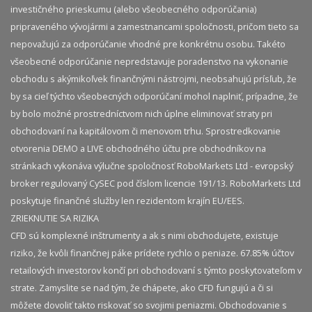
investičného prieskumu (alebo všeobecného odporúčania)
pripraveného vývojármi a zamestnancami spoločnosti, pričom tieto sa
nepovažujú za odporúčanie vhodné pre konkrétnu osobu. Takéto
všeobecné odporúčanie nepredstavuje poradenstvo na vykonanie
obchodu s akýmikoľvek finančnými nástrojmi, neobsahujú prísľub, že
by sa cieľ týchto všeobecných odporúčaní mohol naplniť, prípadne, že
by bolo možné prostredníctvom nich úplne eliminovať straty pri
obchodovaní na kapitálovom či menovom trhu. Sprostredkovanie
otvorenia DEMO a LIVE obchodného účtu pre obchodníkov na
stránkach vykonáva výlučne spoločnosť RoboMarkets Ltd - evropský
broker regulovaný CySEC pod číslom licencie 191/13. RoboMarkets Ltd
poskytuje finančné služby len rezidentom krajín EU/EES.
ZRIEKNUTIE SA RIZIKA
CFD sú komplexné inštrumenty a ak s nimi obchodujete, existuje
riziko, že kvôli finančnej páke prídete rychlo o peniaze. 67.85% účtov
retailových investorov končí pri obchodovaní s týmto poskytovateľom v
strate. Zamyslite se nad tým, že chápete, ako CFD fungujú a či si
môžete dovoliť takto riskovať so svojimi peniazmi. Obchodovanie s