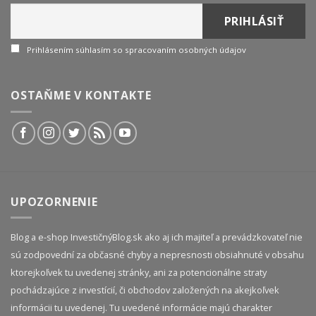
Prihlásením súhlasím so spracovaním osobných údajov
OSTAŇME V KONTAKTE
UPOZORNENIE
Blog a e-shop InvestičnýBlog.sk ako aj ich majiteľ a prevádzkovateľ nie
sú zodpovední za občasné chyby a nepresnosti obsiahnuté v obsahu
ktorejkoľvek tu uvedenej stránky, ani za potencionálne straty
pochádzajúce z investícií, či obchodov založených na akejkoľvek
informácii tu uvedenej. Tu uvedené informácie majú charakter