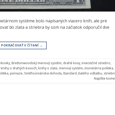
onetárnom systéme bolo napísaných viacero kníh, ale pre
ovať do zlata a striebra by som na začiatok odporučil dve
POKRAČOVAŤ V ČÍTANÍ
→
nkovky
,
Brettonwoodský menový systém
,
drahé kovy
,
investičné striebro
,
,
knihy o drahých kovoch
,
knihy o zlate
,
menový systém
,
monetárna politika
,
litika
,
peniaze
,
Smithsoniánská dohoda
,
štandard zlatého odliatku
,
striebr
Napíšte kome