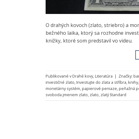
O drahých kovoch (zlato, striebro) a m
bežného laika, ktorý sa rozhodne invest
knižky, ktoré som predstavil vo videu.
Publikované v
Drahé kovy
,
Literatúra
|
Značky:
ba
investičné zlato
,
Investujte do zlata a stříbra
,
knihy
monetárny systém
,
papierové peniaze
,
peňažná po
svoboda jmenem zlato
,
zlato
,
zlatý štandard