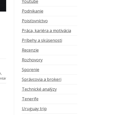
Youtube
Podnikanie
Poisťovníctvo
Práca, kariéra a motivácia
Príbehy a skúsenosti
Recenzie
Rozhovory
Sporenie
o
,
ntár
Správcovia a brokeri
Technické analýzy
Tenerife
Uruguay trip