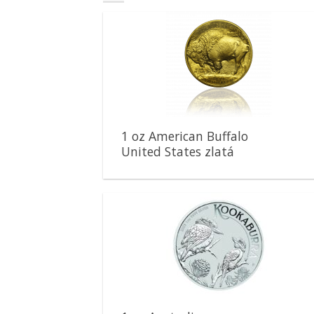
Pridať k
obľúbeným
1 oz American Buffalo
United States zlatá
minca
Pridať k
obľúbeným