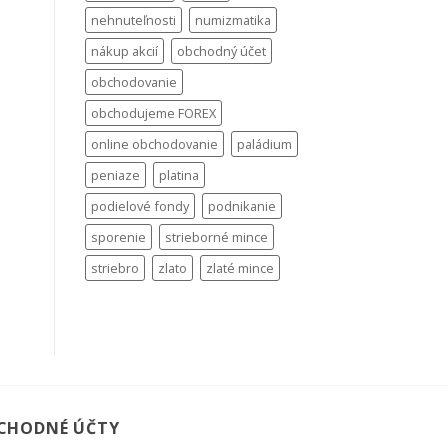
nehnuteľnosti
numizmatika
nákup akcií
obchodný účet
obchodovanie
obchodujeme FOREX
online obchodovanie
paládium
peniaze
platina
podielové fondy
podnikanie
sporenie
strieborné mince
striebro
zlato
zlaté mince
CHODNÉ ÚČTY