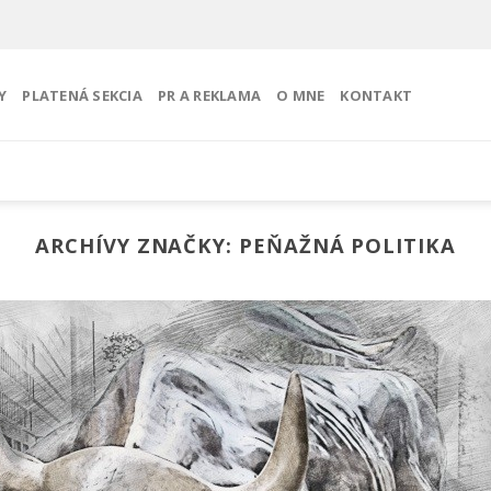
Y
PLATENÁ SEKCIA
PR A REKLAMA
O MNE
KONTAKT
ARCHÍVY ZNAČKY:
PEŇAŽNÁ POLITIKA