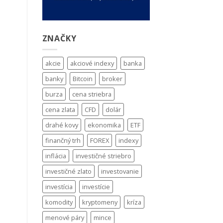
ZNAČKY
akcie
akciové indexy
banka
banky
Bitcoin
broker
burza
cena striebra
cena zlata
CFD
dolár
drahé kovy
ekonomika
ETF
finančný trh
FOREX
indexy
inflácia
investičné striebro
investičné zlato
investovanie
investícia
investície
komodity
kryptomeny
kríza
menové páry
mince