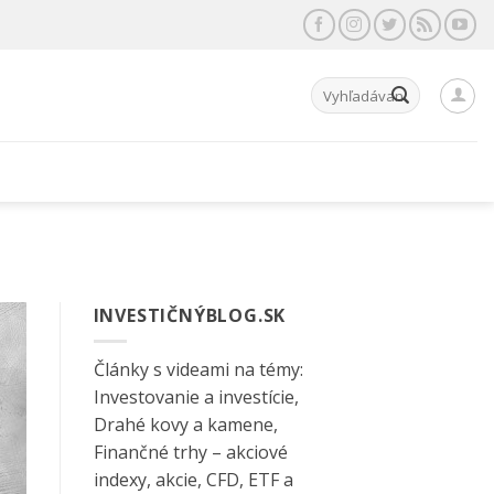
Hľadať:
INVESTIČNÝBLOG.SK
Články s videami na témy:
Investovanie a investície,
Drahé kovy a kamene,
Finančné trhy – akciové
indexy, akcie, CFD, ETF a