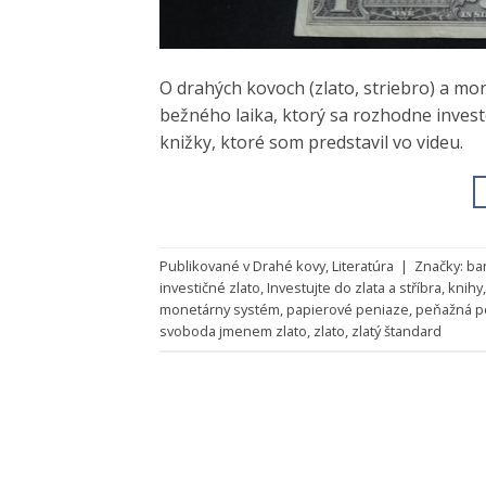
O drahých kovoch (zlato, striebro) a m
bežného laika, ktorý sa rozhodne invest
knižky, ktoré som predstavil vo videu.
Publikované v
Drahé kovy
,
Literatúra
|
Značky:
ba
investičné zlato
,
Investujte do zlata a stříbra
,
knihy
monetárny systém
,
papierové peniaze
,
peňažná po
svoboda jmenem zlato
,
zlato
,
zlatý štandard