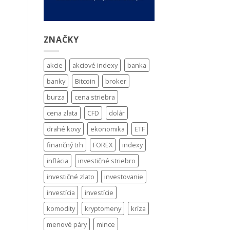
ZNAČKY
akcie
akciové indexy
banka
banky
Bitcoin
broker
burza
cena striebra
cena zlata
CFD
dolár
drahé kovy
ekonomika
ETF
finančný trh
FOREX
indexy
inflácia
investičné striebro
investičné zlato
investovanie
investícia
investície
komodity
kryptomeny
kríza
menové páry
mince