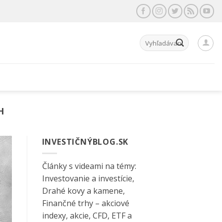
Hľadať:
H
INVESTIČNÝBLOG.SK
Články s videami na témy:
Investovanie a investície,
Drahé kovy a kamene,
Finančné trhy – akciové
indexy, akcie, CFD, ETF a