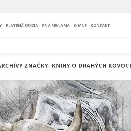
Y
PLATENÁ SEKCIA
PR A REKLAMA
O MNE
KONTAKT
ARCHÍVY ZNAČKY:
KNIHY O DRAHÝCH KOVOC