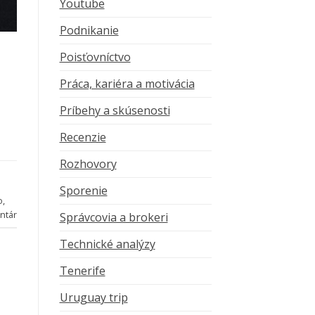
Youtube
Podnikanie
Poisťovníctvo
Práca, kariéra a motivácia
Príbehy a skúsenosti
Recenzie
Rozhovory
Sporenie
o
,
ntár
Správcovia a brokeri
Technické analýzy
Tenerife
Uruguay trip