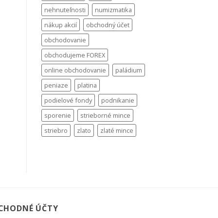
nehnuteľnosti
numizmatika
nákup akcií
obchodný účet
obchodovanie
obchodujeme FOREX
online obchodovanie
paládium
peniaze
platina
podielové fondy
podnikanie
sporenie
strieborné mince
striebro
zlato
zlaté mince
CHODNÉ ÚČTY