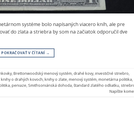
onetárnom systéme bolo napísaných viacero kníh, ale pre
ovať do zlata a striebra by som na začiatok odporučil dve
POKRAČOVAŤ V ČÍTANÍ
→
nkovky
,
Brettonwoodský menový systém
,
drahé kovy
,
investičné striebro
,
,
knihy o drahých kovoch
,
knihy o zlate
,
menový systém
,
monetárna politika
,
litika
,
peniaze
,
Smithsoniánská dohoda
,
štandard zlatého odliatku
,
striebr
Napíšte kome