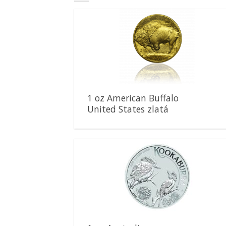
Pridať k
obľúbeným
1 oz American Buffalo
United States zlatá
minca
Pridať k
obľúbeným