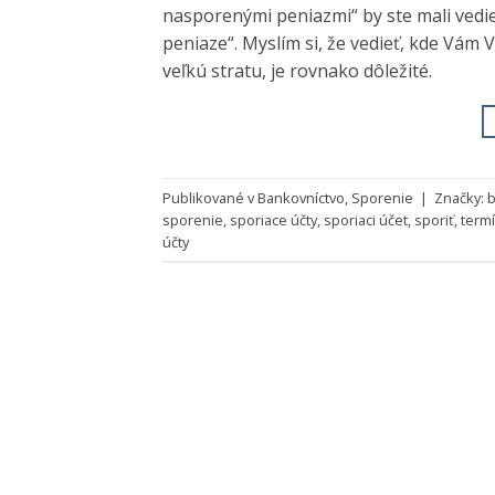
nasporenými peniazmi“ by ste mali vedi
peniaze“. Myslím si, že vedieť, kde Vám
veľkú stratu, je rovnako dôležité.
Publikované v
Bankovníctvo
,
Sporenie
|
Značky:
b
sporenie
,
sporiace účty
,
sporiaci účet
,
sporiť
,
term
účty