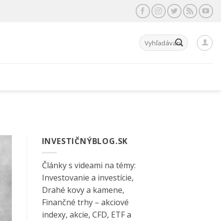
Hľadať:
INVESTIČNÝBLOG.SK
Články s videami na témy:
Investovanie a investície,
Drahé kovy a kamene,
Finančné trhy – akciové
indexy, akcie, CFD, ETF a