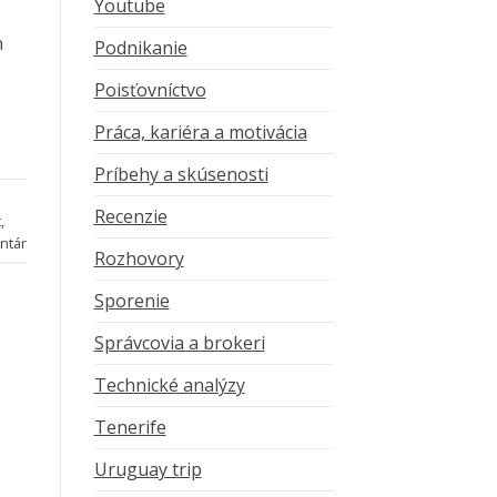
Youtube
n
Podnikanie
Poisťovníctvo
Práca, kariéra a motivácia
Príbehy a skúsenosti
Recenzie
t
,
ntár
Rozhovory
Sporenie
Správcovia a brokeri
Technické analýzy
Tenerife
Uruguay trip