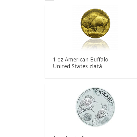
Pridať k
obľúbeným
1 oz American Buffalo
United States zlatá
minca
Pridať k
obľúbeným