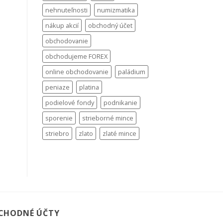
nehnuteľnosti
numizmatika
nákup akcií
obchodný účet
obchodovanie
obchodujeme FOREX
online obchodovanie
paládium
peniaze
platina
podielové fondy
podnikanie
sporenie
strieborné mince
striebro
zlato
zlaté mince
CHODNÉ ÚČTY