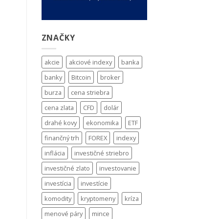
ZNAČKY
akcie
akciové indexy
banka
banky
Bitcoin
broker
burza
cena striebra
cena zlata
CFD
dolár
drahé kovy
ekonomika
ETF
finančný trh
FOREX
indexy
inflácia
investičné striebro
investičné zlato
investovanie
investícia
investície
komodity
kryptomeny
kríza
menové páry
mince