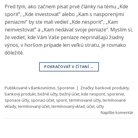
Pred tým, ako začnem písať prvé články na tému „Kde
sporiť“, „Kde investovať“ alebo „Kam s nasporenými
peniazmi“ by ste mali vedieť „Kde nesporiť“, „Kam
neinvestovať“ a „Kam nedávať svoje peniaze“. Myslím si,
že vedieť, kde Vám Vaše peniaze neprinášajú žiadny
výnos, v horšom prípade len veľkú stratu, je rovnako
dôležité.
POKRAČOVAŤ V ČÍTANÍ
→
Publikované v
Bankovníctvo
,
Sporenie
|
Značky:
bankové produkty
,
bankový produkt
,
bežné účty
,
bežný úćet
,
kde nesporiť
,
sporenie
,
sporiace účty
,
sporiaci účet
,
sporiť
,
termínované účty
,
termínované
vklady
,
termínovaný účet
,
termínovaný vklad
,
účet
,
účty
Napíšte komentár