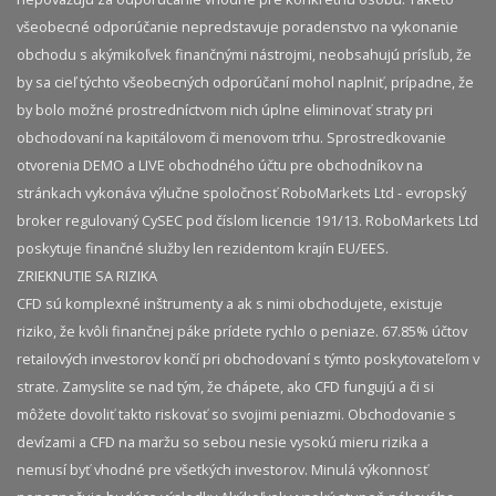
všeobecné odporúčanie nepredstavuje poradenstvo na vykonanie
obchodu s akýmikoľvek finančnými nástrojmi, neobsahujú prísľub, že
by sa cieľ týchto všeobecných odporúčaní mohol naplniť, prípadne, že
by bolo možné prostredníctvom nich úplne eliminovať straty pri
obchodovaní na kapitálovom či menovom trhu. Sprostredkovanie
otvorenia DEMO a LIVE obchodného účtu pre obchodníkov na
stránkach vykonáva výlučne spoločnosť RoboMarkets Ltd - evropský
broker regulovaný CySEC pod číslom licencie 191/13. RoboMarkets Ltd
poskytuje finančné služby len rezidentom krajín EU/EES.
ZRIEKNUTIE SA RIZIKA
CFD sú komplexné inštrumenty a ak s nimi obchodujete, existuje
riziko, že kvôli finančnej páke prídete rychlo o peniaze. 67.85% účtov
retailových investorov končí pri obchodovaní s týmto poskytovateľom v
strate. Zamyslite se nad tým, že chápete, ako CFD fungujú a či si
môžete dovoliť takto riskovať so svojimi peniazmi. Obchodovanie s
devízami a CFD na maržu so sebou nesie vysokú mieru rizika a
nemusí byť vhodné pre všetkých investorov. Minulá výkonnosť