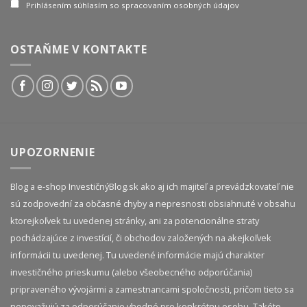
Prihlásením súhlasím so spracovaním osobných údajov
OSTAŇME V KONTAKTE
UPOZORNENIE
Blog a e-shop InvestičnýBlog.sk ako aj ich majiteľ a prevádzkovateľ nie
sú zodpovední za občasné chyby a nepresnosti obsiahnuté v obsahu
ktorejkoľvek tu uvedenej stránky, ani za potencionálne straty
pochádzajúce z investícií, či obchodov založených na akejkoľvek
informácii tu uvedenej. Tu uvedené informácie majú charakter
investičného prieskumu (alebo všeobecného odporúčania)
pripraveného vývojármi a zamestnancami spoločnosti, pričom tieto sa
nepovažujú za odporúčanie vhodné pre konkrétnu osobu. Takéto