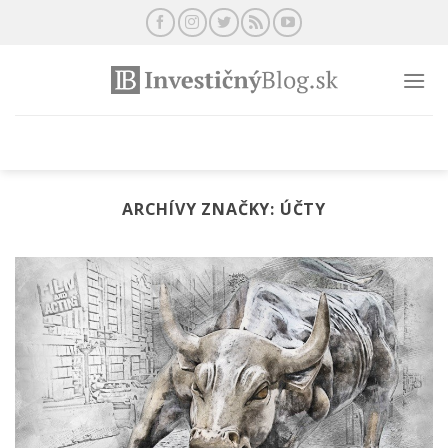
Preskočiť
na
obsah
ARCHÍVY ZNAČKY:
ÚČTY