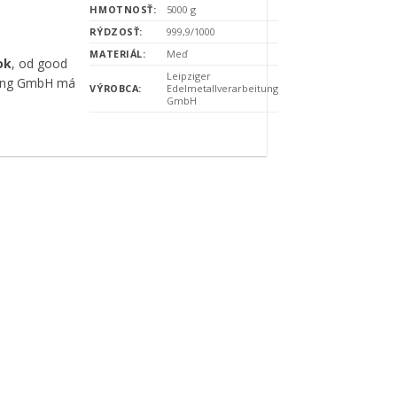
HMOTNOSŤ:
5000 g
RÝDZOSŤ:
999,9/1000
MATERIÁL:
Meď
ok
, od good
Leipziger
itung GmbH má
VÝROBCA:
Edelmetallverarbeitung
GmbH