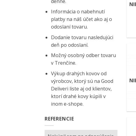
denne.
NI
Informácia o nabehnutí
platby na náš účet ako aj o
odoslaní tovaru.
Dodanie tovaru nasledujúci
deň po odoslaní.
Možný osobný odber tovaru
v Trenčíne.
Výkup drahých kovov od
NI
výrobcov, ktorý sú na
Good
Deliveri
liste aj od klientov,
ktorí drahé kovy kúpili v
inom e-shope.
REFERENCIE