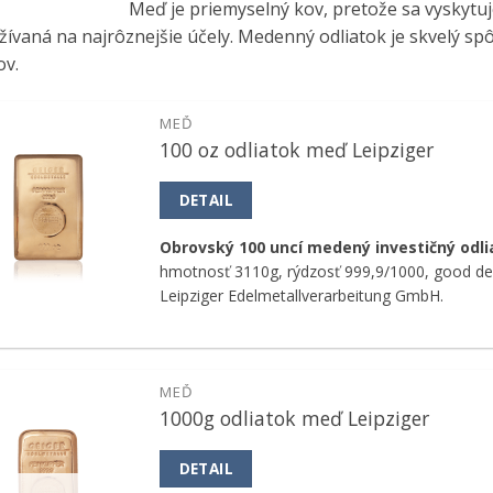
Meď je priemyselný kov, pretože sa vyskytuje
ívaná na najrôznejšie účely. Medenný odliatok je skvelý spôs
ov.
MEĎ
100 oz odliatok meď Leipziger
Pridať k
obľúbeným
DETAIL
Obrovský 100 uncí medený investičný odli
hmotnosť 3110g, rýdzosť 999,9/1000, good del
Leipziger Edelmetallverarbeitung GmbH.
MEĎ
1000g odliatok meď Leipziger
Pridať k
obľúbeným
DETAIL