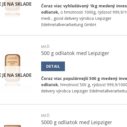
E JE NA SKLADE
Čoraz viac vyhľadávaný 1kg medený inves
odliatok,
o hmotnosti 1000g, rýdzosť 999,9/10
medi , good delivery výrobca Leipziger
Edelmetallverarbeitung GmbH.
MEĎ
500 g odliatok meď Leipziger
Pridať k
obľúbeným
DETAIL
E JE NA SKLADE
Čoraz viac populárnejší 500 g medený inv
odliatok
, hmotnosť 500 g, rýdzosť 999,9/100
delivery výrobca Leipziger Edelmetallverarbei
MEĎ
5000 g odliatok meď Leipziger
Pridať k