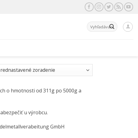
Hľadať:
koch o hmotnosti od 311g po 5000g a
zabezpečiť u výrobcu.
r Edelmetallverabeitung GmbH