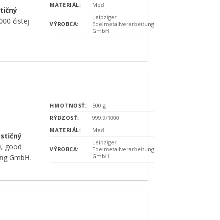
MATERIÁL:
Meď
tičný
Leipziger
00 čistej
VÝROBCA:
Edelmetallverarbeitung
GmbH
HMOTNOSŤ:
500 g
RÝDZOSŤ:
999,9/1000
MATERIÁL:
Meď
estičný
Leipziger
0, good
VÝROBCA:
Edelmetallverarbeitung
GmbH
tung GmbH.