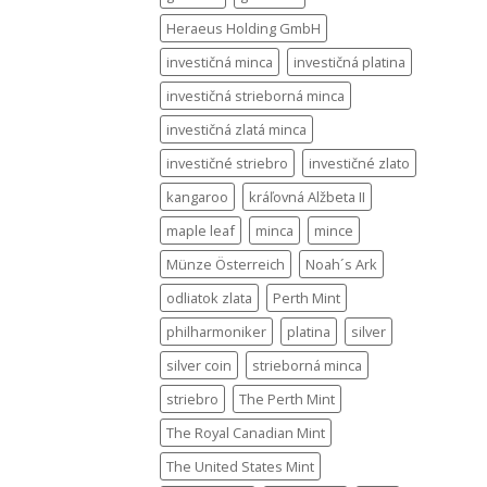
Heraeus Holding GmbH
investičná minca
investičná platina
investičná strieborná minca
investičná zlatá minca
investičné striebro
investičné zlato
kangaroo
kráľovná Alžbeta II
maple leaf
minca
mince
Münze Österreich
Noah´s Ark
odliatok zlata
Perth Mint
philharmoniker
platina
silver
silver coin
strieborná minca
striebro
The Perth Mint
The Royal Canadian Mint
The United States Mint