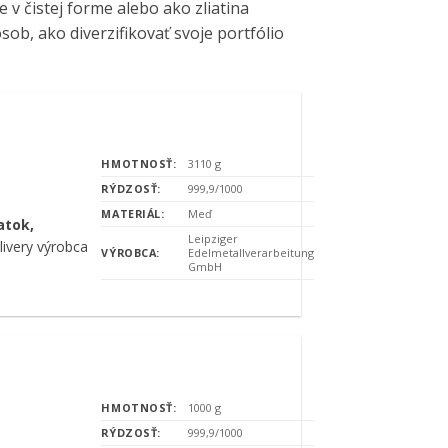
 v čistej forme alebo ako zliatina
ob, ako diverzifikovať svoje portfólio
HMOTNOSŤ:
3110 g
RÝDZOSŤ:
999,9/1000
MATERIÁL:
Meď
atok,
Leipziger
ivery výrobca
VÝROBCA:
Edelmetallverarbeitung
GmbH
HMOTNOSŤ:
1000 g
RÝDZOSŤ:
999,9/1000