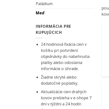
Paládium
použ
Meď
kov
INFORMÁCIA PRE
KUPUJÚCICH
24 hodinová fixácia cien v
košíku pri potvrdení
objednávky do nabehnutia
platby alebo odoslania
informácie o úhrade.
Žiadne skryté alebo
dodatočné poplatky.
Aktualizácie cien drahých
kovov prebieha v e-shope 7
dní v týždni a 24 hodín