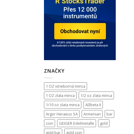
ZNAČKY
1 OZ strieborná minca
1 OZ zlata minca
1/2 oz zlata minca
1/10 oz zlata minca
Alžbeta II
Argor Heraeus SA
Armenian
bar
coin
GEIGER Edelmetalle
gold
gold bar
gold coin