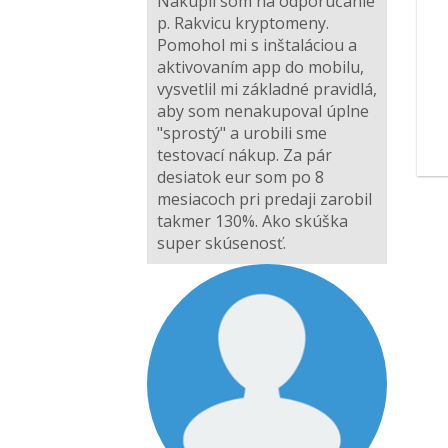
Nakúpil som na odporúčanie
p. Rakvicu kryptomeny.
Pomohol mi s inštaláciou a
aktivovaním app do mobilu,
vysvetlil mi základné pravidlá,
aby som nenakupoval úplne
"sprostý" a urobili sme
testovací nákup. Za pár
desiatok eur som po 8
mesiacoch pri predaji zarobil
takmer 130%. Ako skúška
super skúsenosť.