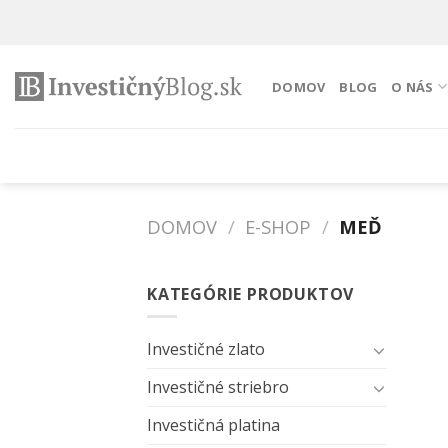
Preskočiť
na
obsah
DOMOV
BLOG
O NÁS
DOMOV
/
E-SHOP
/
MEĎ
KATEGÓRIE PRODUKTOV
Investičné zlato
Investičné striebro
Investičná platina