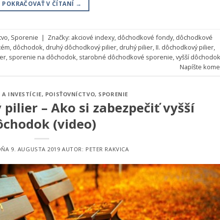
POKRAČOVAŤ V ČÍTANÍ
→
tvo
,
Sporenie
|
Značky:
akciové indexy
,
dôchodkové fondy
,
dôchodkové
tém
,
dôchodok
,
druhý dôchodkový pilier
,
druhý pilier
,
II. dôchodkový pilier
,
ier
,
sporenie na dôchodok
,
starobné dôchodkové sporenie
,
vyšší dôchodo
Napíšte kome
 A INVESTÍCIE
,
POISŤOVNÍCTVO
,
SPORENIE
 pilier – Ako si zabezpečiť vyšší
ôchodok (video)
DŇA
9. AUGUSTA 2019
AUTOR:
PETER RAKVICA