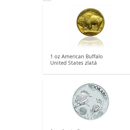
Pridať k
obľúbeným
1 oz American Buffalo
United States zlatá
minca
Pridať k
obľúbeným