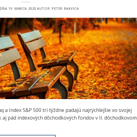
 DŇA
19. MARCA 2020
AUTOR:
PETER RAKVICA
 a Index S&P 500 tri týždne padajú najrýchlejšie vo svojej
k aj pád indexových dôchodkových fondov v II. dôchodkovom