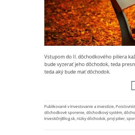
Vstupom do II. dôchodkového piliera ka
bude vyzerať jeho dôchodok, teda pres
teda aký bude mať dôchodok.
Publikované v
Investovanie a investície
,
Poisťovníc
dôchodkové sporenie
,
dôchodkový systém
,
dôch
InvestičnýBlog.sk
,
nízky dôchodok
,
prvý pilier
,
spor