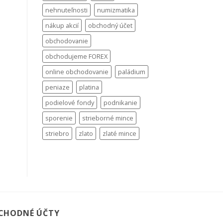
nehnuteľnosti
numizmatika
nákup akcií
obchodný účet
obchodovanie
obchodujeme FOREX
online obchodovanie
paládium
peniaze
platina
podielové fondy
podnikanie
sporenie
strieborné mince
striebro
zlato
zlaté mince
CHODNÉ ÚČTY