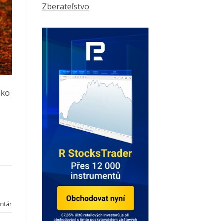
Zberateľstvo
ako
ntár