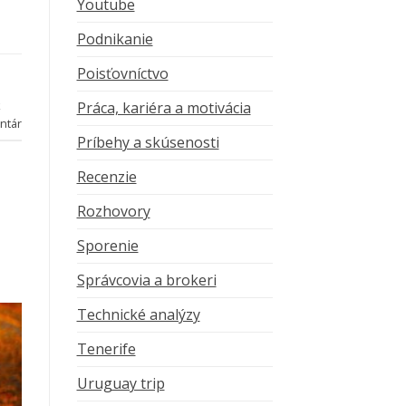
Youtube
Podnikanie
Poisťovníctvo
k
Práca, kariéra a motivácia
ntár
Príbehy a skúsenosti
Recenzie
Rozhovory
Sporenie
Správcovia a brokeri
Technické analýzy
Tenerife
Uruguay trip