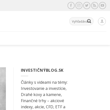
Hľadať:
INVESTIČNÝBLOG.SK
Články s videami na témy:
Investovanie a investície,
Drahé kovy a kamene,
Finančné trhy – akciové
indexy, akcie, CFD, ETF a