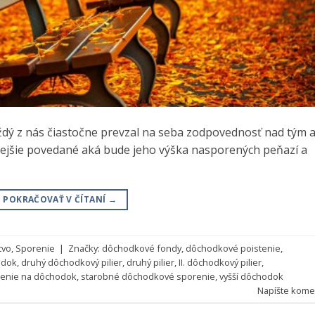
ždý z nás čiastočne prevzal na seba zodpovednosť nad tým 
nejšie povedané aká bude jeho výška nasporených peňazí a
POKRAČOVAŤ V ČÍTANÍ
→
tvo
,
Sporenie
|
Značky:
dôchodkové fondy
,
dôchodkové poistenie
,
odok
,
druhý dôchodkový pilier
,
druhý pilier
,
II. dôchodkový pilier
,
enie na dôchodok
,
starobné dôchodkové sporenie
,
vyšší dôchodok
Napíšte kome