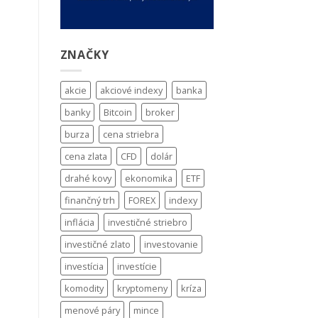
ZNAČKY
akcie
akciové indexy
banka
banky
Bitcoin
broker
burza
cena striebra
cena zlata
CFD
dolár
drahé kovy
ekonomika
ETF
finančný trh
FOREX
indexy
inflácia
investičné striebro
investičné zlato
investovanie
investícia
investície
komodity
kryptomeny
kríza
menové páry
mince