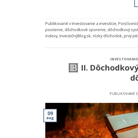
Publikované v
Investovanie a investície
,
Poisťovníc
poistenie
,
dôchodkové sporenie
,
dôchodkový sys
indexy
,
InvestičnýBlog.sk
,
nízky dôchodok
,
prvý pil
INVESTOVANIE
II. Dôchodkový
d
PUBLIKOVANÉ 
09
aug