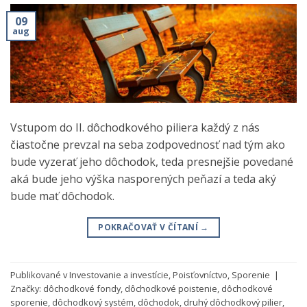
09
aug
Vstupom do II. dôchodkového piliera každý z nás
čiastočne prevzal na seba zodpovednosť nad tým ako
bude vyzerať jeho dôchodok, teda presnejšie povedané
aká bude jeho výška nasporených peňazí a teda aký
bude mať dôchodok.
POKRAČOVAŤ V ČÍTANÍ
→
Publikované v
Investovanie a investície
,
Poisťovníctvo
,
Sporenie
|
Značky:
dôchodkové fondy
,
dôchodkové poistenie
,
dôchodkové
sporenie
,
dôchodkový systém
,
dôchodok
,
druhý dôchodkový pilier
,