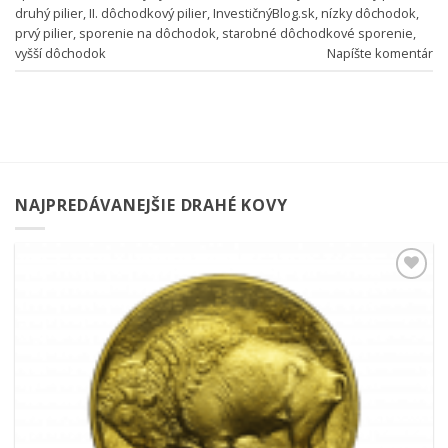
druhý pilier
,
II. dôchodkový pilier
,
InvestičnýBlog.sk
,
nízky dôchodok
,
prvý pilier
,
sporenie na dôchodok
,
starobné dôchodkové sporenie
,
vyšší dôchodok
Napíšte komentár
NAJPREDÁVANEJŠIE DRAHÉ KOVY
Pridať k
obľúbeným