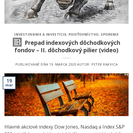
INVESTOVANIE A INVESTÍCIE
,
POISŤOVNÍCTVO
,
SPORENIE
Prepad indexových dôchodkových
fondov – II. dôchodkový pilier (video)
PUBLIKOVANÉ DŇA
19. MARCA 2020
AUTOR:
PETER RAKVICA
19
mar
Hlavné akciové indexy Dow Jones, Nasdaq a Index S&P