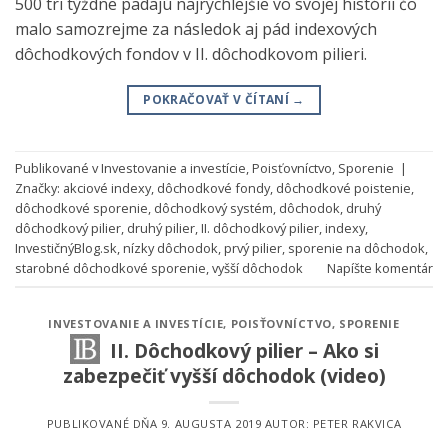
500 tri týždne padajú najrýchlejšie vo svojej histórii čo
malo samozrejme za následok aj pád indexových
dôchodkových fondov v II. dôchodkovom pilieri.
POKRAČOVAŤ V ČÍTANÍ
→
Publikované v
Investovanie a investície
,
Poisťovníctvo
,
Sporenie
|
Značky:
akciové indexy
,
dôchodkové fondy
,
dôchodkové poistenie
,
dôchodkové sporenie
,
dôchodkový systém
,
dôchodok
,
druhý
dôchodkový pilier
,
druhý pilier
,
II. dôchodkový pilier
,
indexy
,
InvestičnýBlog.sk
,
nízky dôchodok
,
prvý pilier
,
sporenie na dôchodok
,
starobné dôchodkové sporenie
,
vyšší dôchodok
Napíšte komentár
INVESTOVANIE A INVESTÍCIE
,
POISŤOVNÍCTVO
,
SPORENIE
II. Dôchodkový pilier – Ako si
zabezpečiť vyšší dôchodok (video)
PUBLIKOVANÉ DŇA
9. AUGUSTA 2019
AUTOR:
PETER RAKVICA