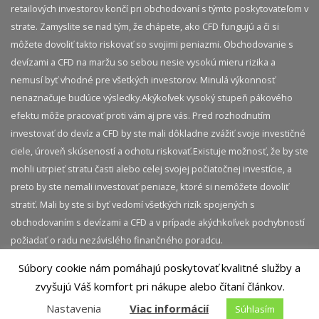
retailových investorov končí pri obchodovaní s týmto poskytovateľom v
strate. Zamyslite se nad tým, že chápete, ako CFD fungujú a či si
môžete dovoliť takto riskovať so svojimi peniazmi. Obchodovanie s
devízami a CFD na maržu so sebou nesie vysokú mieru rizika a
nemusí byť vhodné pre všetkých investorov. Minulá výkonnosť
nenaznačuje budúce výsledky.​ Akýkoľvek vysoký stupeň pákového
efektu môže pracovať proti vám aj pre vás. Pred rozhodnutím
investovať do devíz a CFD by ste mali dôkladne zvážiť svoje investičné
ciele, úroveň skúseností a ochotu riskovať.​ Existuje možnosť, že by ste
mohli utrpieť stratu časti alebo celej svojej počiatočnej investície, a
preto by ste nemali investovať peniaze, ktoré si nemôžete dovoliť
stratiť. Mali by ste si byť vedomí všetkých rizík spojených s
obchodovaním s devízami a CFD a v prípade akýchkoľvek pochybností
požiadať o radu nezávislého finančného poradcu.
Súbory cookie nám pomáhajú poskytovať kvalitné služby a
© 2026 InvestičnýBlog.sk | Všetky práva vyhradené.
zvyšujú Váš komfort pri nákupe alebo čítaní článkov.
Akékoľvek kopírovanie obsahu tejto stránky je bez
Nastavenia
Viac informácií
Súhlasím
predchádzajúceho súhlasu zakázané.