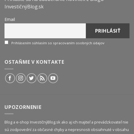
InvestičnýBlog.sk
Email
Prihlásením súhlasím so spracovaním osobných údajov
OSTAŇME V KONTAKTE
UPOZORNENIE
Blog a e-shop InvestičnýBlog.sk ako aj ich majiteľ a prevádzkovateľ nie
sú zodpovední za občasné chyby a nepresnosti obsiahnuté v obsahu