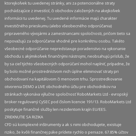
ktorejkoľvek tu uvedenej stránky, ani za potencionálne straty
pochádzajúce z investícií, či obchodov založených na akejkoľvek
informácii tu uvedenej. Tu uvedené informácie majú charakter
investičného prieskumu (alebo všeobecného odporúčania)
pripraveného vývojármi a zamestnancami spoločnosti, pričom tieto sa
nepovažujú za odporúčanie vhodné pre konkrétnu osobu. Takéto
všeobecné odporúčanie nepredstavuje poradenstvo na vykonanie
obchodu s akýmikoľvek finančnými nástrojmi, neobsahujú prísľub, že
by sa cieľ týchto všeobecných odporúčaní mohol naplniť, prípadne, že
by bolo možné prostredníctvom nich úplne eliminovať straty pri
obchodovaní na kapitálovom či menovom trhu. Sprostredkovanie
otvorenia DEMO a LIVE obchodného účtu pre obchodníkov na
stránkach vykonáva výlučne spoločnosť RoboMarkets Ltd - evropský
broker regulovaný CySEC pod číslom licencie 191/13. RoboMarkets Ltd
poskytuje finančné služby len rezidentom krajín EU/EES.
ZRIEKNUTIE SA RIZIKA
CFD sú komplexné inštrumenty a ak s nimi obchodujete, existuje
riziko, že kvôli finančnej páke prídete rychlo o peniaze. 67.85% účtov