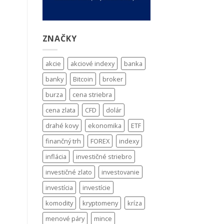
ZNAČKY
akcie
akciové indexy
banka
banky
Bitcoin
broker
burza
cena striebra
cena zlata
CFD
dolár
drahé kovy
ekonomika
ETF
finančný trh
FOREX
indexy
inflácia
investičné striebro
investičné zlato
investovanie
investícia
investície
komodity
kryptomeny
kríza
menové páry
mince