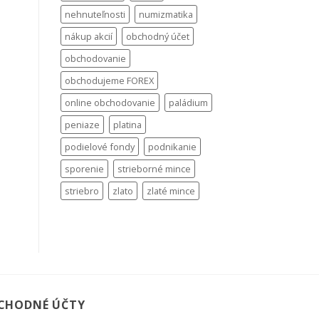
nehnuteľnosti
numizmatika
nákup akcií
obchodný účet
obchodovanie
obchodujeme FOREX
online obchodovanie
paládium
peniaze
platina
podielové fondy
podnikanie
sporenie
strieborné mince
striebro
zlato
zlaté mince
CHODNÉ ÚČTY