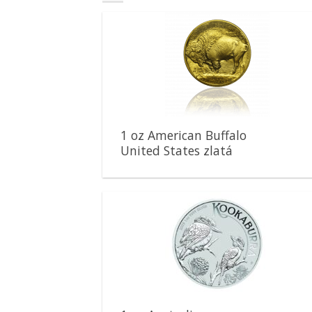
Pridať k
obľúbeným
1 oz American Buffalo
United States zlatá
minca
Pridať k
obľúbeným