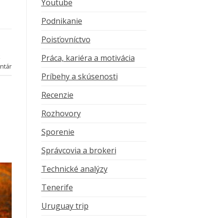
Youtube
Podnikanie
Poisťovníctvo
k
Práca, kariéra a motivácia
ntár
Príbehy a skúsenosti
Recenzie
Rozhovory
Sporenie
Správcovia a brokeri
Technické analýzy
Tenerife
Uruguay trip