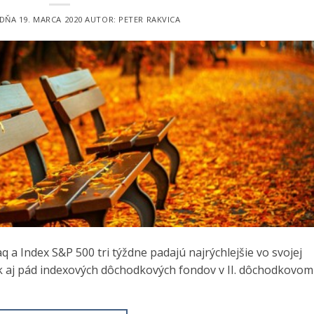
 DŇA
19. MARCA 2020
AUTOR:
PETER RAKVICA
 a Index S&P 500 tri týždne padajú najrýchlejšie vo svojej
k aj pád indexových dôchodkových fondov v II. dôchodkovom