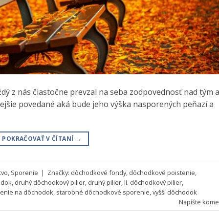
ždý z nás čiastočne prevzal na seba zodpovednosť nad tým 
nejšie povedané aká bude jeho výška nasporených peňazí a
POKRAČOVAŤ V ČÍTANÍ
→
tvo
,
Sporenie
|
Značky:
dôchodkové fondy
,
dôchodkové poistenie
,
odok
,
druhý dôchodkový pilier
,
druhý pilier
,
II. dôchodkový pilier
,
enie na dôchodok
,
starobné dôchodkové sporenie
,
vyšší dôchodok
Napíšte kome