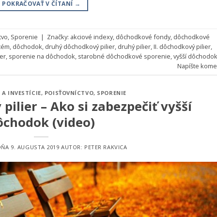
POKRAČOVAŤ V ČÍTANÍ
→
tvo
,
Sporenie
|
Značky:
akciové indexy
,
dôchodkové fondy
,
dôchodkové
tém
,
dôchodok
,
druhý dôchodkový pilier
,
druhý pilier
,
II. dôchodkový pilier
,
ier
,
sporenie na dôchodok
,
starobné dôchodkové sporenie
,
vyšší dôchodo
Napíšte kome
 A INVESTÍCIE
,
POISŤOVNÍCTVO
,
SPORENIE
 pilier – Ako si zabezpečiť vyšší
ôchodok (video)
DŇA
9. AUGUSTA 2019
AUTOR:
PETER RAKVICA