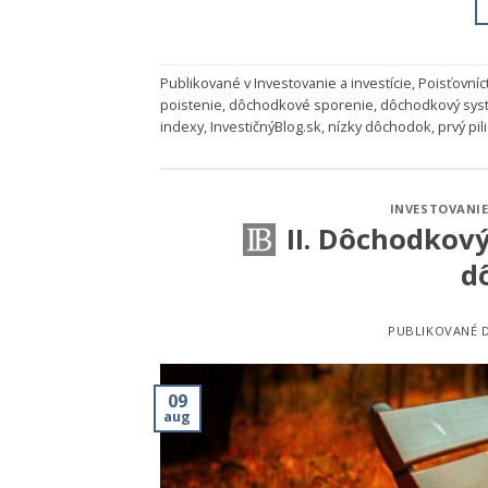
Publikované v
Investovanie a investície
,
Poisťovníc
poistenie
,
dôchodkové sporenie
,
dôchodkový sys
indexy
,
InvestičnýBlog.sk
,
nízky dôchodok
,
prvý pil
INVESTOVANIE
II. Dôchodkový
d
PUBLIKOVANÉ 
09
aug