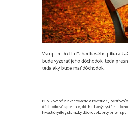
Vstupom do II. dôchodkového piliera ka
bude vyzerať jeho dôchodok, teda pres
teda aký bude mať dôchodok.
Publikované v
Investovanie a investície
,
Poisťovníc
dôchodkové sporenie
,
dôchodkový systém
,
dôch
InvestičnýBlog.sk
,
nízky dôchodok
,
prvý pilier
,
spor