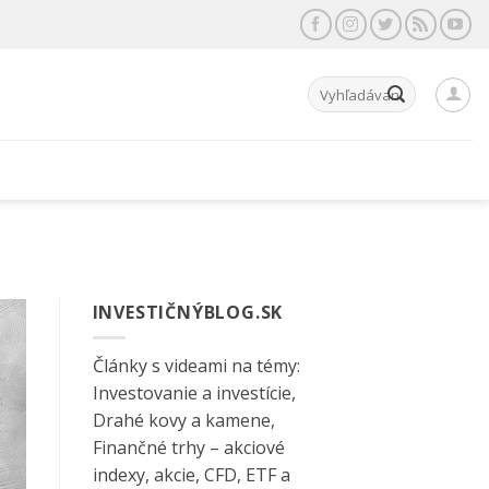
Hľadať:
INVESTIČNÝBLOG.SK
Články s videami na témy:
Investovanie a investície,
Drahé kovy a kamene,
Finančné trhy – akciové
indexy, akcie, CFD, ETF a