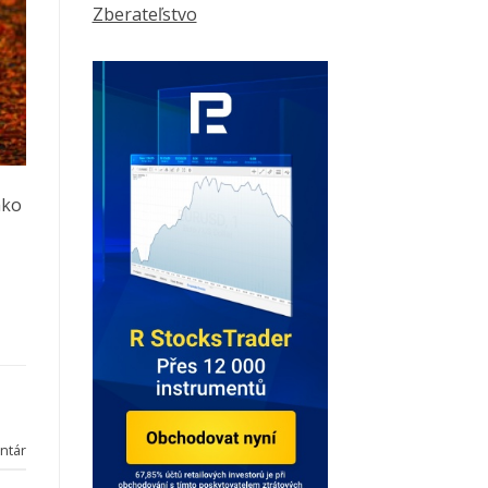
Zberateľstvo
ako
ntár