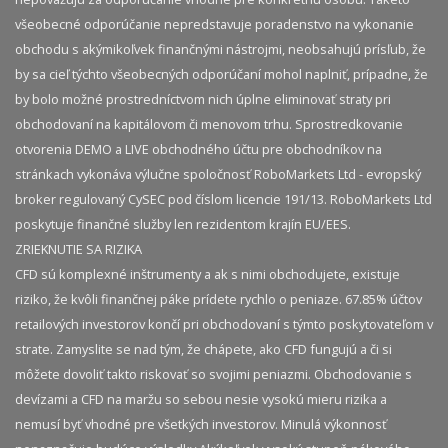
všeobecné odporúčanie nepredstavuje poradenstvo na vykonanie
obchodu s akýmikoľvek finančnými nástrojmi, neobsahujú prísľub, že
by sa cieľ týchto všeobecných odporúčaní mohol naplniť, prípadne, že
by bolo možné prostredníctvom nich úplne eliminovať straty pri
obchodovaní na kapitálovom či menovom trhu. Sprostredkovanie
otvorenia DEMO a LIVE obchodného účtu pre obchodníkov na
stránkach vykonáva výlučne spoločnosť RoboMarkets Ltd - evropský
broker regulovaný CySEC pod číslom licencie 191/13. RoboMarkets Ltd
poskytuje finančné služby len rezidentom krajín EU/EES.
ZRIEKNUTIE SA RIZIKA
CFD sú komplexné inštrumenty a ak s nimi obchodujete, existuje
riziko, že kvôli finančnej páke prídete rychlo o peniaze. 67.85% účtov
retailových investorov končí pri obchodovaní s týmto poskytovateľom v
strate. Zamyslite se nad tým, že chápete, ako CFD fungujú a či si
môžete dovoliť takto riskovať so svojimi peniazmi. Obchodovanie s
devízami a CFD na maržu so sebou nesie vysokú mieru rizika a
nemusí byť vhodné pre všetkých investorov. Minulá výkonnosť