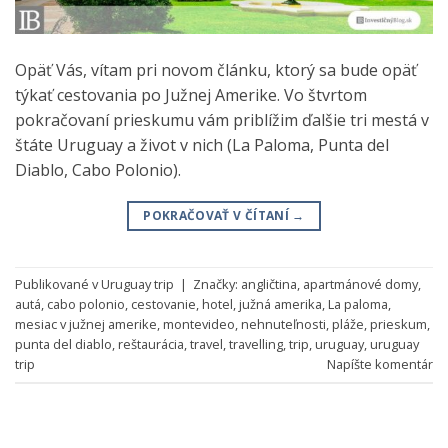
Opäť Vás, vítam pri novom článku, ktorý sa bude opäť
týkať cestovania po Južnej Amerike. Vo štvrtom
pokračovaní prieskumu vám priblížim ďalšie tri mestá v
štáte Uruguay a život v nich (La Paloma, Punta del
Diablo, Cabo Polonio).
POKRAČOVAŤ V ČÍTANÍ
→
Publikované v
Uruguay trip
|
Značky:
angličtina
,
apartmánové domy
,
autá
,
cabo polonio
,
cestovanie
,
hotel
,
južná amerika
,
La paloma
,
mesiac v južnej amerike
,
montevideo
,
nehnuteľnosti
,
pláže
,
prieskum
,
punta del diablo
,
reštaurácia
,
travel
,
travelling
,
trip
,
uruguay
,
uruguay
trip
Napíšte komentár