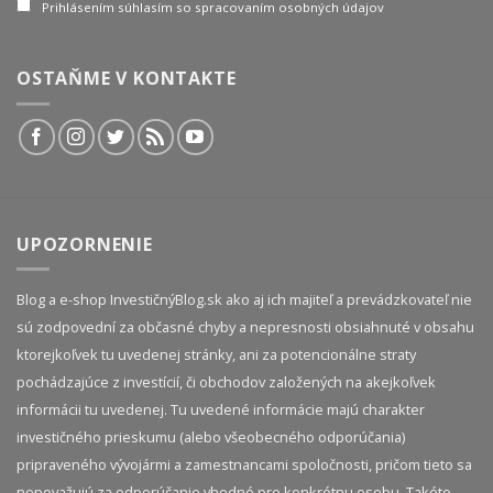
Prihlásením súhlasím so spracovaním osobných údajov
OSTAŇME V KONTAKTE
UPOZORNENIE
Blog a e-shop InvestičnýBlog.sk ako aj ich majiteľ a prevádzkovateľ nie
sú zodpovední za občasné chyby a nepresnosti obsiahnuté v obsahu
ktorejkoľvek tu uvedenej stránky, ani za potencionálne straty
pochádzajúce z investícií, či obchodov založených na akejkoľvek
informácii tu uvedenej. Tu uvedené informácie majú charakter
investičného prieskumu (alebo všeobecného odporúčania)
pripraveného vývojármi a zamestnancami spoločnosti, pričom tieto sa
nepovažujú za odporúčanie vhodné pre konkrétnu osobu. Takéto