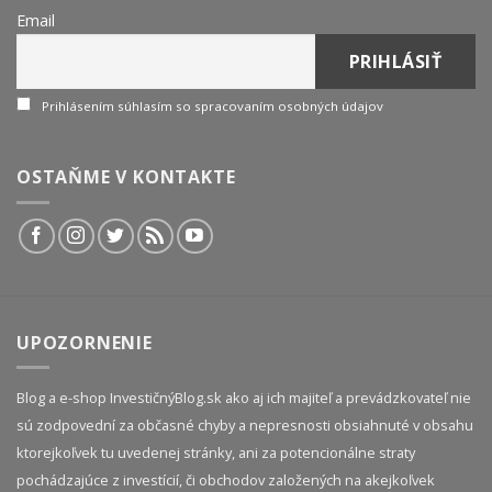
Email
Prihlásením súhlasím so spracovaním osobných údajov
OSTAŇME V KONTAKTE
UPOZORNENIE
Blog a e-shop InvestičnýBlog.sk ako aj ich majiteľ a prevádzkovateľ nie
sú zodpovední za občasné chyby a nepresnosti obsiahnuté v obsahu
ktorejkoľvek tu uvedenej stránky, ani za potencionálne straty
pochádzajúce z investícií, či obchodov založených na akejkoľvek