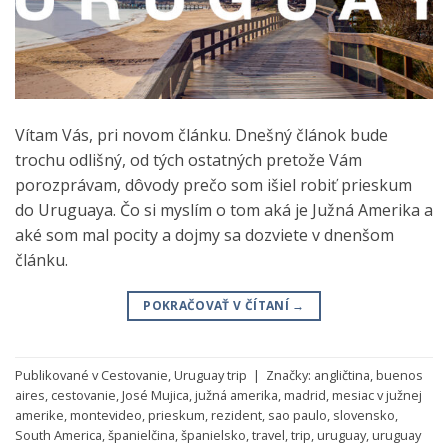
Vítam Vás, pri novom článku. Dnešný článok bude
trochu odlišný, od tých ostatných pretože Vám
porozprávam, dôvody prečo som išiel robiť prieskum
do Uruguaya. Čo si myslím o tom aká je Južná Amerika a
aké som mal pocity a dojmy sa dozviete v dnenšom
článku.
POKRAČOVAŤ V ČÍTANÍ
→
Publikované v
Cestovanie
,
Uruguay trip
|
Značky:
angličtina
,
buenos
aires
,
cestovanie
,
José Mujica
,
južná amerika
,
madrid
,
mesiac v južnej
amerike
,
montevideo
,
prieskum
,
rezident
,
sao paulo
,
slovensko
,
South America
,
španielčina
,
španielsko
,
travel
,
trip
,
uruguay
,
uruguay