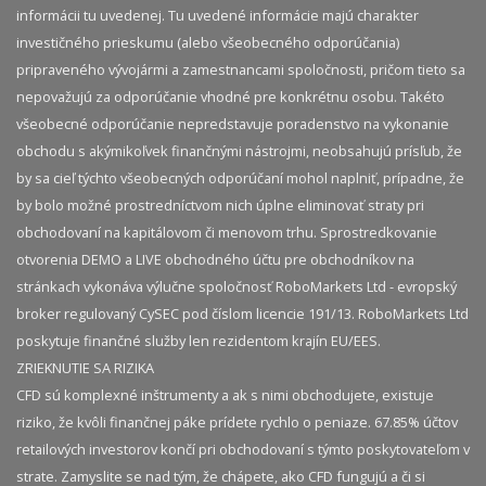
informácii tu uvedenej. Tu uvedené informácie majú charakter
investičného prieskumu (alebo všeobecného odporúčania)
pripraveného vývojármi a zamestnancami spoločnosti, pričom tieto sa
nepovažujú za odporúčanie vhodné pre konkrétnu osobu. Takéto
všeobecné odporúčanie nepredstavuje poradenstvo na vykonanie
obchodu s akýmikoľvek finančnými nástrojmi, neobsahujú prísľub, že
by sa cieľ týchto všeobecných odporúčaní mohol naplniť, prípadne, že
by bolo možné prostredníctvom nich úplne eliminovať straty pri
obchodovaní na kapitálovom či menovom trhu. Sprostredkovanie
otvorenia DEMO a LIVE obchodného účtu pre obchodníkov na
stránkach vykonáva výlučne spoločnosť RoboMarkets Ltd - evropský
broker regulovaný CySEC pod číslom licencie 191/13. RoboMarkets Ltd
poskytuje finančné služby len rezidentom krajín EU/EES.
ZRIEKNUTIE SA RIZIKA
CFD sú komplexné inštrumenty a ak s nimi obchodujete, existuje
riziko, že kvôli finančnej páke prídete rychlo o peniaze. 67.85% účtov
retailových investorov končí pri obchodovaní s týmto poskytovateľom v
strate. Zamyslite se nad tým, že chápete, ako CFD fungujú a či si