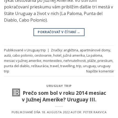
týkať cestovania po Južnej Amerike. Vo štvrtom
pokračovaní prieskumu vám priblížim ďalšie tri mestá v
štáte Uruguay a život v nich (La Paloma, Punta del
Diablo, Cabo Polonio).
POKRAČOVAŤ V ČÍTANÍ
→
Publikované v
Uruguay trip
|
Značky:
angličtina
,
apartmánové domy
,
autá
,
cabo polonio
,
cestovanie
,
hotel
,
južná amerika
,
La paloma
,
mesiac v južnej amerike
,
montevideo
,
nehnuteľnosti
,
pláže
,
prieskum
,
punta del diablo
,
reštaurácia
,
travel
,
travelling
,
trip
,
uruguay
,
uruguay
trip
Napíšte komentár
URUGUAY TRIP
Prečo som bol v roku 2014 mesiac
v Južnej Amerike? Uruguay III.
PUBLIKOVANÉ DŇA
18. AUGUSTA 2022
AUTOR:
PETER RAKVICA