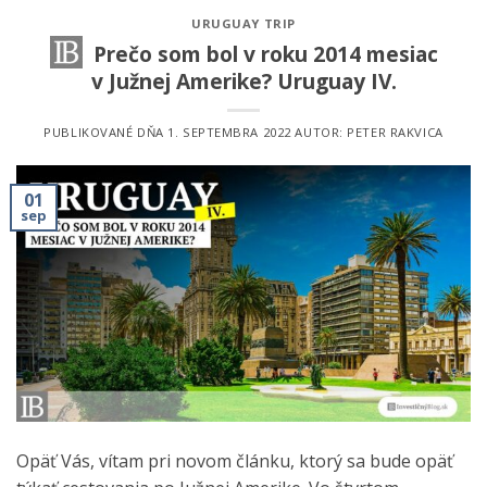
URUGUAY TRIP
Prečo som bol v roku 2014 mesiac
v Južnej Amerike? Uruguay IV.
PUBLIKOVANÉ DŇA
1. SEPTEMBRA 2022
AUTOR:
PETER RAKVICA
01
sep
Opäť Vás, vítam pri novom článku, ktorý sa bude opäť