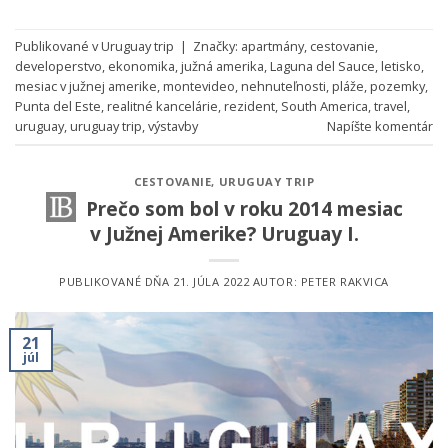
Publikované v
Uruguay trip
|
Značky:
apartmány
,
cestovanie
,
developerstvo
,
ekonomika
,
južná amerika
,
Laguna del Sauce
,
letisko
,
mesiac v južnej amerike
,
montevideo
,
nehnuteľnosti
,
pláže
,
pozemky
,
Punta del Este
,
realitné kancelárie
,
rezident
,
South America
,
travel
,
uruguay
,
uruguay trip
,
výstavby
Napíšte komentár
CESTOVANIE
,
URUGUAY TRIP
Prečo som bol v roku 2014 mesiac
v Južnej Amerike? Uruguay I.
PUBLIKOVANÉ DŇA
21. JÚLA 2022
AUTOR:
PETER RAKVICA
21
júl