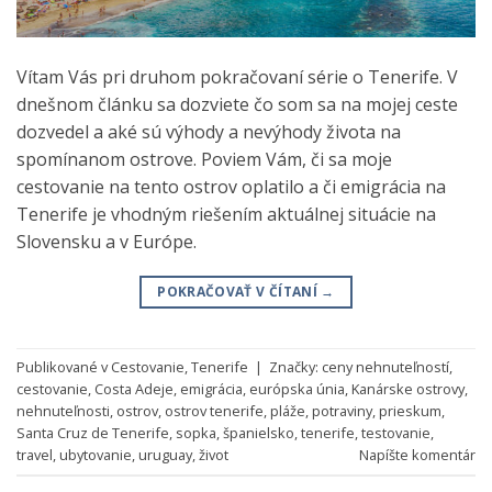
Vítam Vás pri druhom pokračovaní série o Tenerife. V
dnešnom článku sa dozviete čo som sa na mojej ceste
dozvedel a aké sú výhody a nevýhody života na
spomínanom ostrove. Poviem Vám, či sa moje
cestovanie na tento ostrov oplatilo a či emigrácia na
Tenerife je vhodným riešením aktuálnej situácie na
Slovensku a v Európe.
POKRAČOVAŤ V ČÍTANÍ
→
Publikované v
Cestovanie
,
Tenerife
|
Značky:
ceny nehnuteľností
,
cestovanie
,
Costa Adeje
,
emigrácia
,
európska únia
,
Kanárske ostrovy
,
nehnuteľnosti
,
ostrov
,
ostrov tenerife
,
pláže
,
potraviny
,
prieskum
,
Santa Cruz de Tenerife
,
sopka
,
španielsko
,
tenerife
,
testovanie
,
travel
,
ubytovanie
,
uruguay
,
život
Napíšte komentár