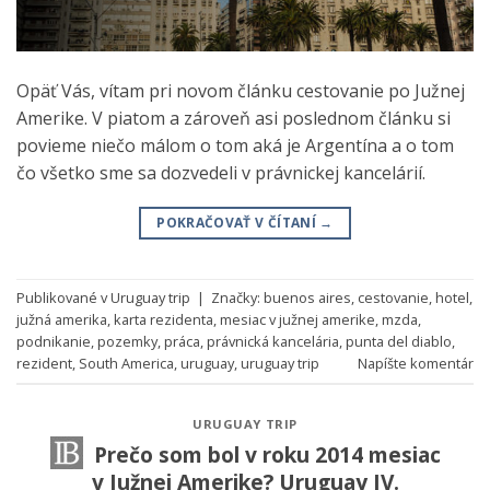
Opäť Vás, vítam pri novom článku cestovanie po Južnej
Amerike. V piatom a zároveň asi poslednom článku si
povieme niečo málom o tom aká je Argentína a o tom
čo všetko sme sa dozvedeli v právnickej kancelárií.
POKRAČOVAŤ V ČÍTANÍ
→
Publikované v
Uruguay trip
|
Značky:
buenos aires
,
cestovanie
,
hotel
,
južná amerika
,
karta rezidenta
,
mesiac v južnej amerike
,
mzda
,
podnikanie
,
pozemky
,
práca
,
právnická kancelária
,
punta del diablo
,
rezident
,
South America
,
uruguay
,
uruguay trip
Napíšte komentár
URUGUAY TRIP
Prečo som bol v roku 2014 mesiac
v Južnej Amerike? Uruguay IV.