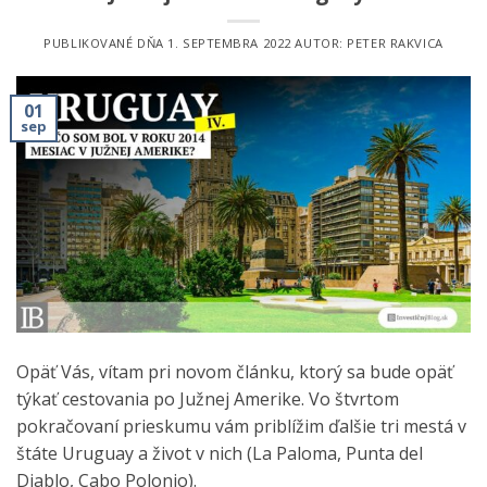
PUBLIKOVANÉ DŇA
1. SEPTEMBRA 2022
AUTOR:
PETER RAKVICA
01
sep
Opäť Vás, vítam pri novom článku, ktorý sa bude opäť
týkať cestovania po Južnej Amerike. Vo štvrtom
pokračovaní prieskumu vám priblížim ďalšie tri mestá v
štáte Uruguay a život v nich (La Paloma, Punta del
Diablo, Cabo Polonio).