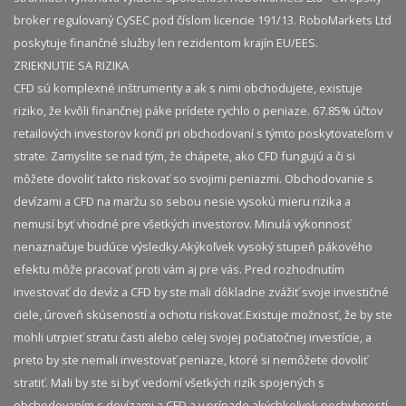
broker regulovaný CySEC pod číslom licencie 191/13. RoboMarkets Ltd
poskytuje finančné služby len rezidentom krajín EU/EES.
ZRIEKNUTIE SA RIZIKA
CFD sú komplexné inštrumenty a ak s nimi obchodujete, existuje
riziko, že kvôli finančnej páke prídete rychlo o peniaze. 67.85% účtov
retailových investorov končí pri obchodovaní s týmto poskytovateľom v
strate. Zamyslite se nad tým, že chápete, ako CFD fungujú a či si
môžete dovoliť takto riskovať so svojimi peniazmi. Obchodovanie s
devízami a CFD na maržu so sebou nesie vysokú mieru rizika a
nemusí byť vhodné pre všetkých investorov. Minulá výkonnosť
nenaznačuje budúce výsledky.​ Akýkoľvek vysoký stupeň pákového
efektu môže pracovať proti vám aj pre vás. Pred rozhodnutím
investovať do devíz a CFD by ste mali dôkladne zvážiť svoje investičné
ciele, úroveň skúseností a ochotu riskovať.​ Existuje možnosť, že by ste
mohli utrpieť stratu časti alebo celej svojej počiatočnej investície, a
preto by ste nemali investovať peniaze, ktoré si nemôžete dovoliť
stratiť. Mali by ste si byť vedomí všetkých rizík spojených s
obchodovaním s devízami a CFD a v prípade akýchkoľvek pochybností