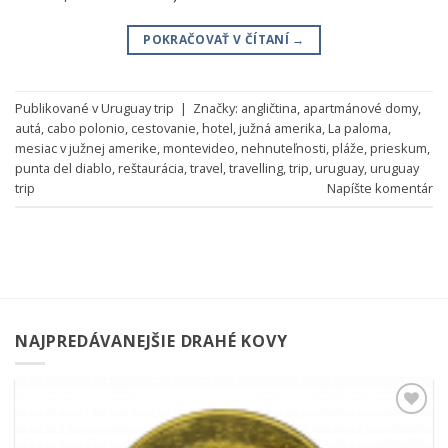
POKRAČOVAŤ V ČÍTANÍ
→
Publikované v
Uruguay trip
|
Značky:
angličtina
,
apartmánové domy
,
autá
,
cabo polonio
,
cestovanie
,
hotel
,
južná amerika
,
La paloma
,
mesiac v južnej amerike
,
montevideo
,
nehnuteľnosti
,
pláže
,
prieskum
,
punta del diablo
,
reštaurácia
,
travel
,
travelling
,
trip
,
uruguay
,
uruguay
trip
Napíšte komentár
NAJPREDÁVANEJŠIE DRAHÉ KOVY
Pridať k
obľúbeným