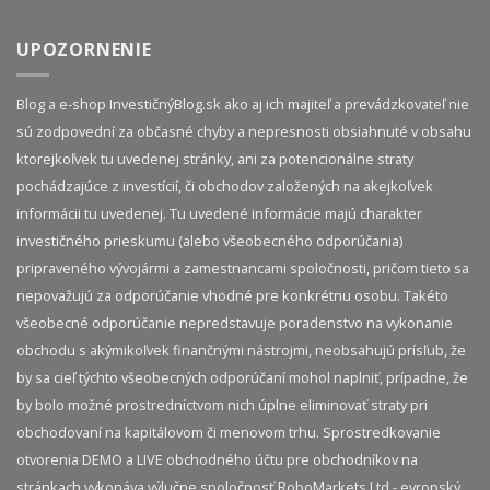
UPOZORNENIE
Blog a e-shop InvestičnýBlog.sk ako aj ich majiteľ a prevádzkovateľ nie
sú zodpovední za občasné chyby a nepresnosti obsiahnuté v obsahu
ktorejkoľvek tu uvedenej stránky, ani za potencionálne straty
pochádzajúce z investícií, či obchodov založených na akejkoľvek
informácii tu uvedenej. Tu uvedené informácie majú charakter
investičného prieskumu (alebo všeobecného odporúčania)
pripraveného vývojármi a zamestnancami spoločnosti, pričom tieto sa
nepovažujú za odporúčanie vhodné pre konkrétnu osobu. Takéto
všeobecné odporúčanie nepredstavuje poradenstvo na vykonanie
obchodu s akýmikoľvek finančnými nástrojmi, neobsahujú prísľub, že
by sa cieľ týchto všeobecných odporúčaní mohol naplniť, prípadne, že
by bolo možné prostredníctvom nich úplne eliminovať straty pri
obchodovaní na kapitálovom či menovom trhu. Sprostredkovanie
otvorenia DEMO a LIVE obchodného účtu pre obchodníkov na
stránkach vykonáva výlučne spoločnosť RoboMarkets Ltd - evropský