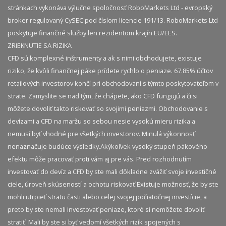
stránkach vykonáva výlučne spoločnosť RoboMarkets Ltd - evropský
broker regulovaný CySEC pod číslom licencie 191/13. RoboMarkets Ltd
poskytuje finančné služby len rezidentom krajín EU/EES.
ZRIEKNUTIE SA RIZIKA
CFD sú komplexné inštrumenty a ak s nimi obchodujete, existuje
riziko, že kvôli finančnej páke prídete rychlo o peniaze. 67.85% účtov
retailových investorov končí pri obchodovaní s týmto poskytovateľom v
strate. Zamyslite se nad tým, že chápete, ako CFD fungujú a či si
môžete dovoliť takto riskovať so svojimi peniazmi. Obchodovanie s
devízami a CFD na maržu so sebou nesie vysokú mieru rizika a
nemusí byť vhodné pre všetkých investorov. Minulá výkonnosť
nenaznačuje budúce výsledky.​ Akýkoľvek vysoký stupeň pákového
efektu môže pracovať proti vám aj pre vás. Pred rozhodnutím
investovať do devíz a CFD by ste mali dôkladne zvážiť svoje investičné
ciele, úroveň skúseností a ochotu riskovať.​ Existuje možnosť, že by ste
mohli utrpieť stratu časti alebo celej svojej počiatočnej investície, a
preto by ste nemali investovať peniaze, ktoré si nemôžete dovoliť
stratiť. Mali by ste si byť vedomí všetkých rizík spojených s