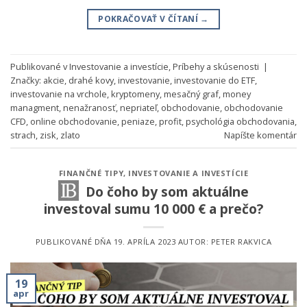
POKRAČOVAŤ V ČÍTANÍ
→
Publikované v
Investovanie a investície
,
Príbehy a skúsenosti
|
Značky:
akcie
,
drahé kovy
,
investovanie
,
investovanie do ETF
,
investovanie na vrchole
,
kryptomeny
,
mesačný graf
,
money
managment
,
nenažranosť
,
nepriateľ
,
obchodovanie
,
obchodovanie
CFD
,
online obchodovanie
,
peniaze
,
profit
,
psychológia obchodovania
,
strach
,
zisk
,
zlato
Napíšte komentár
FINANČNÉ TIPY
,
INVESTOVANIE A INVESTÍCIE
Do čoho by som aktuálne
investoval sumu 10 000 € a prečo?
PUBLIKOVANÉ DŇA
19. APRÍLA 2023
AUTOR:
PETER RAKVICA
19
apr