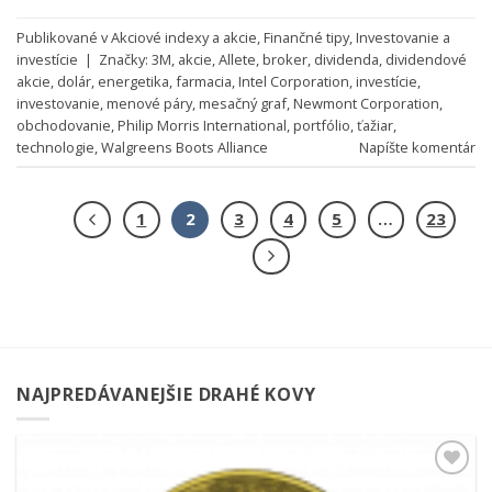
Publikované v
Akciové indexy a akcie
,
Finančné tipy
,
Investovanie a
investície
|
Značky:
3M
,
akcie
,
Allete
,
broker
,
dividenda
,
dividendové
akcie
,
dolár
,
energetika
,
farmacia
,
Intel Corporation
,
investície
,
investovanie
,
menové páry
,
mesačný graf
,
Newmont Corporation
,
obchodovanie
,
Philip Morris International
,
portfólio
,
ťažiar
,
technologie
,
Walgreens Boots Alliance
Napíšte komentár
1
2
3
4
5
…
23
NAJPREDÁVANEJŠIE DRAHÉ KOVY
Pridať k