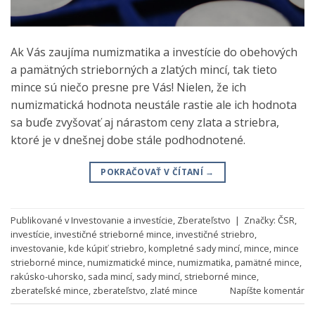
Ak Vás zaujíma numizmatika a investície do obehových
a pamätných strieborných a zlatých mincí, tak tieto
mince sú niečo presne pre Vás! Nielen, že ich
numizmatická hodnota neustále rastie ale ich hodnota
sa buďe zvyšovať aj nárastom ceny zlata a striebra,
ktoré je v dnešnej dobe stále podhodnotené.
POKRAČOVAŤ V ČÍTANÍ
→
Publikované v
Investovanie a investície
,
Zberateľstvo
|
Značky:
ČSR
,
investície
,
investičné strieborné mince
,
investičné striebro
,
investovanie
,
kde kúpiť striebro
,
kompletné sady mincí
,
mince
,
mince
strieborné mince
,
numizmatické mince
,
numizmatika
,
pamätné mince
,
rakúsko-uhorsko
,
sada mincí
,
sady mincí
,
strieborné mince
,
zberateľské mince
,
zberateľstvo
,
zlaté mince
Napíšte komentár