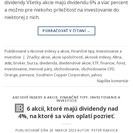
dividendy Všetky akcie majú dividendu 6% a viac percent
a možno pre niekoho príležitosť na investovanie do
niektorej z nich.
POKRAČOVAŤ V ČÍTANÍ
→
Publikované v
Akciové indexy a akcie
,
Finančné tipy
,
Investovanie a
investície
|
Značky:
akcie
,
akcie spoločností
,
akciové indexy
,
Altria
,
at&t
,
broker
,
burza
,
dividenda
,
dividendové akcie
,
ETF
,
financie
,
fond
,
investovanie
,
menové páry
,
obchodovanie
,
obchodovanie CFD
,
Orange
,
peniaze
,
Southern Copper Corporation
,
yahoo
Napíšte komentár
AKCIOVÉ INDEXY A AKCIE
,
FINANČNÉ TIPY
,
INVESTOVANIE A
INVESTÍCIE
6 akcií, ktoré majú dividendy nad
4%, na ktoré sa vám oplatí pozrieť.
PUBLIKOVANÉ DŇA
24. MARCA 2023
AUTOR:
PETER RAKVICA