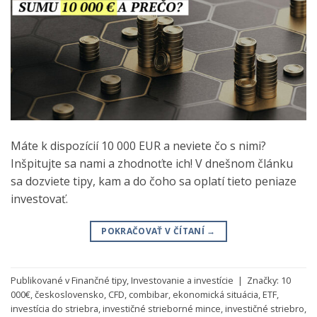
Máte k dispozícií 10 000 EUR a neviete čo s nimi?
Inšpitujte sa nami a zhodnoťte ich! V dnešnom článku
sa dozviete tipy, kam a do čoho sa oplatí tieto peniaze
investovať.
POKRAČOVAŤ V ČÍTANÍ
→
Publikované v
Finančné tipy
,
Investovanie a investície
|
Značky:
10
000€
,
československo
,
CFD
,
combibar
,
ekonomická situácia
,
ETF
,
investícia do striebra
,
investičné strieborné mince
,
investičné striebro
,