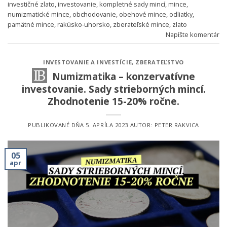
investičné zlato
,
investovanie
,
kompletné sady mincí
,
mince
,
numizmatické mince
,
obchodovanie
,
obehové mince
,
odliatky
,
pamätné mince
,
rakúsko-uhorsko
,
zberateľské mince
,
zlato
Napíšte komentár
INVESTOVANIE A INVESTÍCIE
,
ZBERATEĽSTVO
Numizmatika – konzervatívne
investovanie. Sady strieborných mincí.
Zhodnotenie 15-20% ročne.
PUBLIKOVANÉ DŇA
5. APRÍLA 2023
AUTOR:
PETER RAKVICA
05
apr