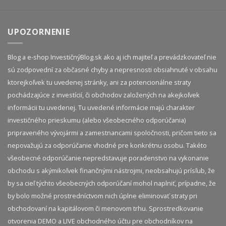
UPOZORNENIE
Blog a e-shop InvestičnýBlog.sk ako aj ich majiteľ a prevádzkovateľ nie
sú zodpovední za občasné chyby a nepresnosti obsiahnuté v obsahu
ktorejkoľvek tu uvedenej stránky, ani za potencionálne straty
pochádzajúce z investícií, či obchodov založených na akejkoľvek
informácii tu uvedenej. Tu uvedené informácie majú charakter
investičného prieskumu (alebo všeobecného odporúčania)
pripraveného vývojármi a zamestnancami spoločnosti, pričom tieto sa
nepovažujú za odporúčanie vhodné pre konkrétnu osobu. Takéto
všeobecné odporúčanie nepredstavuje poradenstvo na vykonanie
obchodu s akýmikoľvek finančnými nástrojmi, neobsahujú prísľub, že
by sa cieľ týchto všeobecných odporúčaní mohol naplniť, prípadne, že
by bolo možné prostredníctvom nich úplne eliminovať straty pri
obchodovaní na kapitálovom či menovom trhu. Sprostredkovanie
otvorenia DEMO a LIVE obchodného účtu pre obchodníkov na