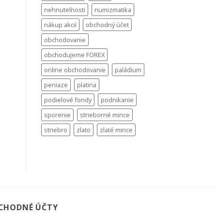
nehnuteľnosti
numizmatika
nákup akcií
obchodný účet
obchodovanie
obchodujeme FOREX
online obchodovanie
paládium
peniaze
platina
podielové fondy
podnikanie
sporenie
strieborné mince
striebro
zlato
zlaté mince
CHODNÉ ÚČTY