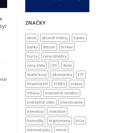
je
ZNAČKY
byť
akcie
akciové indexy
banka
banky
Bitcoin
broker
burza
cena striebra
cena zlata
CFD
dolár
drahé kovy
ekonomika
ETF
ntár
finančný trh
FOREX
indexy
inflácia
investičné striebro
investičné zlato
investovanie
investícia
investície
komodity
kryptomeny
kríza
menové páry
mince