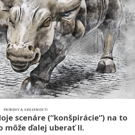
PRÍBEHY A SKÚSENOSTI
oje scenáre (“konšpirácie”) na to
o môže ďalej uberať II.