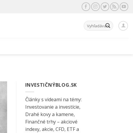
Hľadať:
INVESTIČNÝBLOG.SK
Články s videami na témy:
Investovanie a investície,
Drahé kovy a kamene,
Finančné trhy – akciové
indexy, akcie, CFD, ETF a