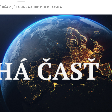
É DŇA
2. JÚNA 2022
AUTOR:
PETER RAKVICA