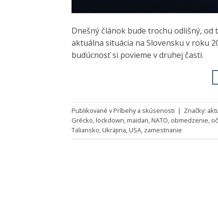
Dnešný článok bude trochu odlišný, od 
aktuálna situácia na Slovensku v roku 20
budúcnosť si povieme v druhej časti.
Publikované v
Príbehy a skúsenosti
|
Značky:
akt
Grécko
,
lockdown
,
maidan
,
NATO
,
obmedzenie
,
oč
Taliansko
,
Ukrajina
,
USA
,
zamestnanie