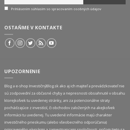
Prihlásením súhlasím so spracovaním osobných údajov
OSTAŇME V KONTAKTE
UPOZORNENIE
Blog a e-shop InvestičnýBlog.sk ako aj ich majiteľ a prevádzkovateľ nie
sú zodpovední za občasné chyby a nepresnosti obsiahnuté v obsahu
ktorejkoľvek tu uvedenej stránky, ani za potencionálne straty
pochádzajúce z investícií, či obchodov založených na akejkoľvek
informácii tu uvedenej. Tu uvedené informácie majú charakter
investičného prieskumu (alebo všeobecného odporúčania)
pripraveného vývojármi a zamestnancami spoločnosti, pričom tieto sa