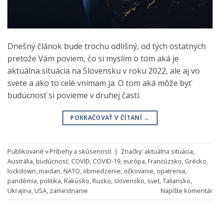
Dnešný článok bude trochu odlišný, od tých ostatných
pretože Vám poviem, čo si myslím o tom aká je
aktuálna situácia na Slovensku v roku 2022, ale aj vo
svete a ako to celé vnímam ja. O tom aká môže byť
budúcnosť si povieme v druhej časti.
POKRAČOVAŤ V ČÍTANÍ
→
Publikované v
Príbehy a skúsenosti
|
Značky:
aktuálna situácia
,
Austrália
,
budúcnosť
,
COVID
,
COVID-19
,
európa
,
Francúzsko
,
Grécko
,
lockdown
,
maidan
,
NATO
,
obmedzenie
,
očkovanie
,
opatrenia
,
pandémia
,
politika
,
Rakúsko
,
Rusko
,
slovensko
,
svet
,
Taliansko
,
Ukrajina
,
USA
,
zamestnanie
Napíšte komentár