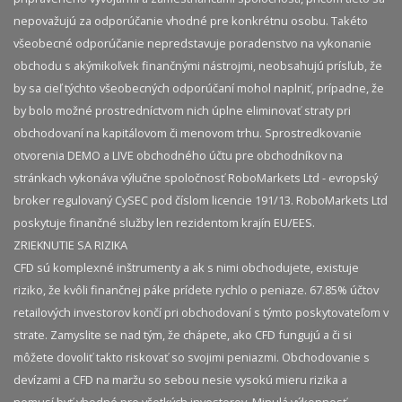
nepovažujú za odporúčanie vhodné pre konkrétnu osobu. Takéto
všeobecné odporúčanie nepredstavuje poradenstvo na vykonanie
obchodu s akýmikoľvek finančnými nástrojmi, neobsahujú prísľub, že
by sa cieľ týchto všeobecných odporúčaní mohol naplniť, prípadne, že
by bolo možné prostredníctvom nich úplne eliminovať straty pri
obchodovaní na kapitálovom či menovom trhu. Sprostredkovanie
otvorenia DEMO a LIVE obchodného účtu pre obchodníkov na
stránkach vykonáva výlučne spoločnosť RoboMarkets Ltd - evropský
broker regulovaný CySEC pod číslom licencie 191/13. RoboMarkets Ltd
poskytuje finančné služby len rezidentom krajín EU/EES.
ZRIEKNUTIE SA RIZIKA
CFD sú komplexné inštrumenty a ak s nimi obchodujete, existuje
riziko, že kvôli finančnej páke prídete rychlo o peniaze. 67.85% účtov
retailových investorov končí pri obchodovaní s týmto poskytovateľom v
strate. Zamyslite se nad tým, že chápete, ako CFD fungujú a či si
môžete dovoliť takto riskovať so svojimi peniazmi. Obchodovanie s
devízami a CFD na maržu so sebou nesie vysokú mieru rizika a
nemusí byť vhodné pre všetkých investorov. Minulá výkonnosť