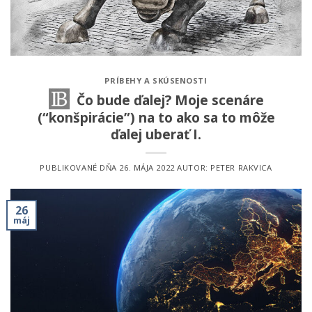
PRÍBEHY A SKÚSENOSTI
Čo bude ďalej? Moje scenáre
(“konšpirácie”) na to ako sa to môže
ďalej uberať I.
PUBLIKOVANÉ DŇA
26. MÁJA 2022
AUTOR:
PETER RAKVICA
26
máj