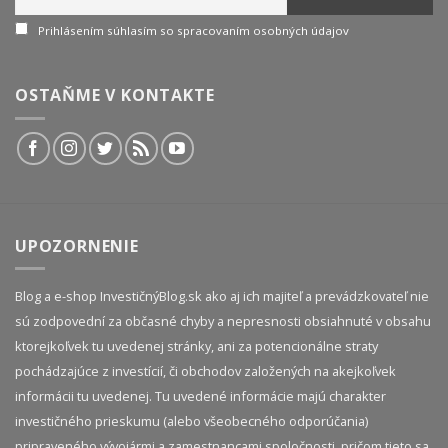
Prihlásením súhlasím so spracovaním osobných údajov
OSTAŇME V KONTAKTE
UPOZORNENIE
Blog a e-shop InvestičnýBlog.sk ako aj ich majiteľ a prevádzkovateľ nie
sú zodpovední za občasné chyby a nepresnosti obsiahnuté v obsahu
ktorejkoľvek tu uvedenej stránky, ani za potencionálne straty
pochádzajúce z investícií, či obchodov založených na akejkoľvek
informácii tu uvedenej. Tu uvedené informácie majú charakter
investičného prieskumu (alebo všeobecného odporúčania)
pripraveného vývojármi a zamestnancami spoločnosti, pričom tieto sa