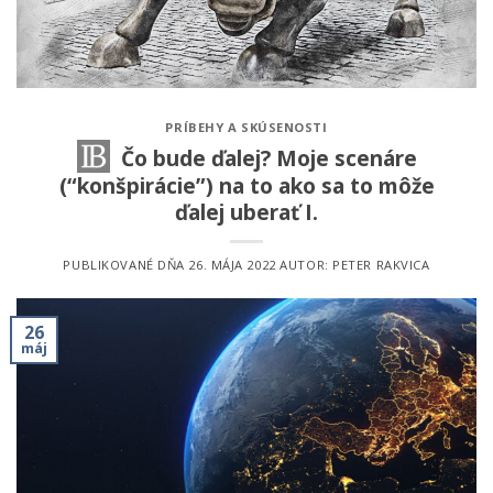
PRÍBEHY A SKÚSENOSTI
Čo bude ďalej? Moje scenáre
(“konšpirácie”) na to ako sa to môže
ďalej uberať I.
PUBLIKOVANÉ DŇA
26. MÁJA 2022
AUTOR:
PETER RAKVICA
26
máj