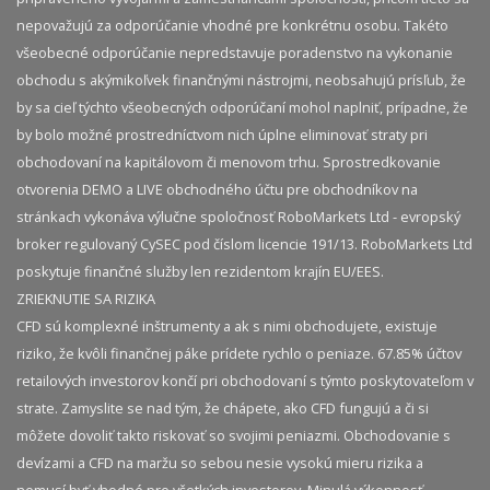
nepovažujú za odporúčanie vhodné pre konkrétnu osobu. Takéto
všeobecné odporúčanie nepredstavuje poradenstvo na vykonanie
obchodu s akýmikoľvek finančnými nástrojmi, neobsahujú prísľub, že
by sa cieľ týchto všeobecných odporúčaní mohol naplniť, prípadne, že
by bolo možné prostredníctvom nich úplne eliminovať straty pri
obchodovaní na kapitálovom či menovom trhu. Sprostredkovanie
otvorenia DEMO a LIVE obchodného účtu pre obchodníkov na
stránkach vykonáva výlučne spoločnosť RoboMarkets Ltd - evropský
broker regulovaný CySEC pod číslom licencie 191/13. RoboMarkets Ltd
poskytuje finančné služby len rezidentom krajín EU/EES.
ZRIEKNUTIE SA RIZIKA
CFD sú komplexné inštrumenty a ak s nimi obchodujete, existuje
riziko, že kvôli finančnej páke prídete rychlo o peniaze. 67.85% účtov
retailových investorov končí pri obchodovaní s týmto poskytovateľom v
strate. Zamyslite se nad tým, že chápete, ako CFD fungujú a či si
môžete dovoliť takto riskovať so svojimi peniazmi. Obchodovanie s
devízami a CFD na maržu so sebou nesie vysokú mieru rizika a
nemusí byť vhodné pre všetkých investorov. Minulá výkonnosť