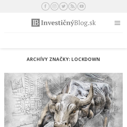
Preskočiť
na
obsah
ARCHÍVY ZNAČKY:
LOCKDOWN