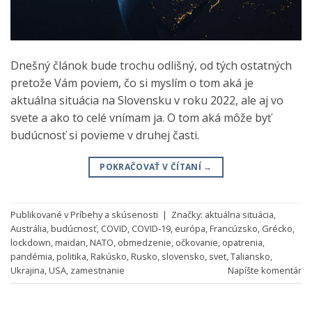
Dnešný článok bude trochu odlišný, od tých ostatných
pretože Vám poviem, čo si myslím o tom aká je
aktuálna situácia na Slovensku v roku 2022, ale aj vo
svete a ako to celé vnímam ja. O tom aká môže byť
budúcnosť si povieme v druhej časti.
POKRAČOVAŤ V ČÍTANÍ
→
Publikované v
Príbehy a skúsenosti
|
Značky:
aktuálna situácia
,
Austrália
,
budúcnosť
,
COVID
,
COVID-19
,
európa
,
Francúzsko
,
Grécko
,
lockdown
,
maidan
,
NATO
,
obmedzenie
,
očkovanie
,
opatrenia
,
pandémia
,
politika
,
Rakúsko
,
Rusko
,
slovensko
,
svet
,
Taliansko
,
Ukrajina
,
USA
,
zamestnanie
Napíšte komentár