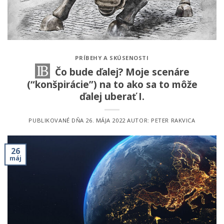
PRÍBEHY A SKÚSENOSTI
Čo bude ďalej? Moje scenáre
(“konšpirácie”) na to ako sa to môže
ďalej uberať I.
PUBLIKOVANÉ DŇA
26. MÁJA 2022
AUTOR:
PETER RAKVICA
26
máj