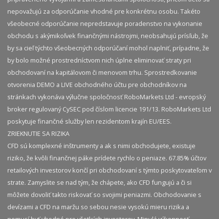
nepovažujú za odporúčanie vhodné pre konkrétnu osobu. Takéto
všeobecné odporúčanie nepredstavuje poradenstvo na vykonanie
obchodu s akýmikoľvek finančnými nástrojmi, neobsahujú prísľub, že
by sa cieľ týchto všeobecných odporúčaní mohol naplniť, prípadne, že
by bolo možné prostredníctvom nich úplne eliminovať straty pri
obchodovaní na kapitálovom či menovom trhu. Sprostredkovanie
otvorenia DEMO a LIVE obchodného účtu pre obchodníkov na
stránkach vykonáva výlučne spoločnosť RoboMarkets Ltd - evropský
broker regulovaný CySEC pod číslom licencie 191/13. RoboMarkets Ltd
poskytuje finančné služby len rezidentom krajín EU/EES.
ZRIEKNUTIE SA RIZIKA
CFD sú komplexné inštrumenty a ak s nimi obchodujete, existuje
riziko, že kvôli finančnej páke prídete rychlo o peniaze. 67.85% účtov
retailových investorov končí pri obchodovaní s týmto poskytovateľom v
strate. Zamyslite se nad tým, že chápete, ako CFD fungujú a či si
môžete dovoliť takto riskovať so svojimi peniazmi. Obchodovanie s
devízami a CFD na maržu so sebou nesie vysokú mieru rizika a
nemusí byť vhodné pre všetkých investorov. Minulá výkonnosť