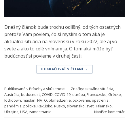
Dnešný článok bude trochu odlišný, od tých ostatných
pretože Vám poviem, čo si myslím o tom aká je
aktuálna situácia na Slovensku v roku 2022, ale aj vo
svete a ako to celé vnímam ja. O tom aká môže byť
budúcnosť si povieme v druhej časti.
POKRAČOVAŤ V ČÍTANÍ
→
Publikované v
Príbehy a skúsenosti
|
Značky:
aktuálna situácia
,
Austrália
,
budúcnosť
,
COVID
,
COVID-19
,
európa
,
Francúzsko
,
Grécko
,
lockdown
,
maidan
,
NATO
,
obmedzenie
,
očkovanie
,
opatrenia
,
pandémia
,
politika
,
Rakúsko
,
Rusko
,
slovensko
,
svet
,
Taliansko
,
Ukrajina
,
USA
,
zamestnanie
Napíšte komentár