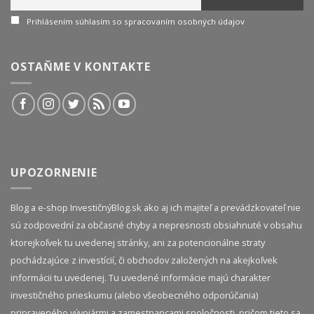
Prihlásením súhlasím so spracovaním osobných údajov
OSTAŇME V KONTAKTE
UPOZORNENIE
Blog a e-shop InvestičnýBlog.sk ako aj ich majiteľ a prevádzkovateľ nie
sú zodpovední za občasné chyby a nepresnosti obsiahnuté v obsahu
ktorejkoľvek tu uvedenej stránky, ani za potencionálne straty
pochádzajúce z investícií, či obchodov založených na akejkoľvek
informácii tu uvedenej. Tu uvedené informácie majú charakter
investičného prieskumu (alebo všeobecného odporúčania)
pripraveného vývojármi a zamestnancami spoločnosti, pričom tieto sa