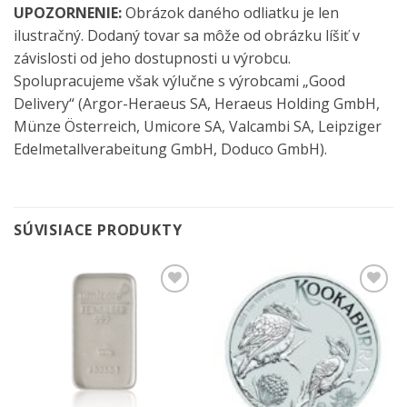
UPOZORNENIE:
Obrázok daného odliatku je len
ilustračný. Dodaný tovar sa môže od obrázku líšiť v
závislosti od jeho dostupnosti u výrobcu.
Spolupracujeme však výlučne s výrobcami „Good
Delivery“ (Argor-Heraeus SA, Heraeus Holding GmbH,
Münze Österreich, Umicore SA, Valcambi SA, Leipziger
Edelmetallverabeitung GmbH, Doduco GmbH).
SÚVISIACE PRODUKTY
Pridať k
Pridať k
obľúbeným
obľúbeným