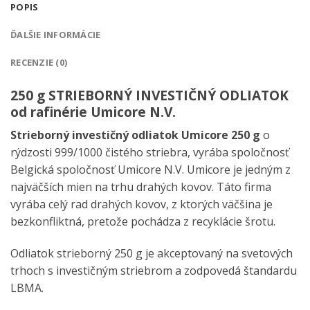
POPIS
ĎALŠIE INFORMÁCIE
RECENZIE (0)
250 g STRIEBORNÝ INVESTIČNÝ ODLIATOK
od rafinérie Umicore N.V.
Strieborný investičný odliatok Umicore 250 g
o
rýdzosti 999/1000 čistého striebra, vyrába spoločnosť
Belgická spoločnosť Umicore N.V. Umicore je jedným z
najväčších mien na trhu drahých kovov. Táto firma
vyrába celý rad drahých kovov, z ktorých väčšina je
bezkonfliktná, pretože pochádza z recyklácie šrotu.
Odliatok strieborný 250 g je akceptovaný na svetových
trhoch s investičným striebrom a zodpovedá štandardu
LBMA.