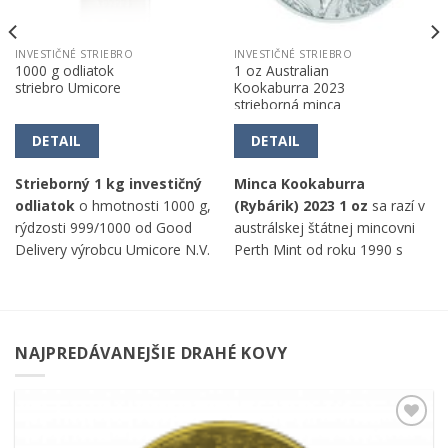
INVESTIČNÉ STRIEBRO
INVESTIČNÉ STRIEBRO
1000 g odliatok
1 oz Australian
striebro Umicore
Kookaburra 2023
strieborná minca
DETAIL
DETAIL
Strieborný 1 kg investičný
Minca Kookaburra
odliatok
o hmotnosti 1000 g,
(Rybárik) 2023 1 oz
sa razí v
rýdzosti 999/1000 od Good
austrálskej štátnej mincovni
Delivery výrobcu Umicore N.V.
Perth Mint od roku 1990 s
rýdzosťou 999,9/1000 a
hmotnosťou 31,1g.
NAJPREDÁVANEJŠIE DRAHÉ KOVY
Pridať k