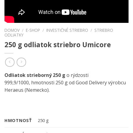
DOMOV
/
E-SHOP
/
INVESTIČNÉ STRIEBRO
/
STRIEBRO
ODLIATKY
250 g odliatok striebro Umicore
Odliatok strieborný 250 g
o rýdzosti
999,9/1000, hmotnosti 250 g od Good Delivery výrobcu
Heraeus (Nemecko).
HMOTNOSŤ
250 g