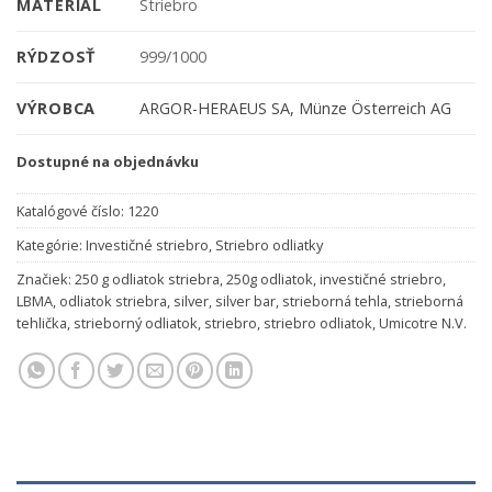
MATERIÁL
Striebro
RÝDZOSŤ
999/1000
VÝROBCA
ARGOR-HERAEUS SA, Münze Österreich AG
Dostupné na objednávku
Katalógové číslo:
1220
Kategórie:
Investičné striebro
,
Striebro odliatky
Značiek:
250 g odliatok striebra
,
250g odliatok
,
investičné striebro
,
LBMA
,
odliatok striebra
,
silver
,
silver bar
,
strieborná tehla
,
strieborná
tehlička
,
strieborný odliatok
,
striebro
,
striebro odliatok
,
Umicotre N.V.