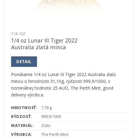
1/4 OZ
1/4 oz Lunar III Tiger 2022
Australia zlatá minca
DETAIL
Ponúkame 1/4 oz Lunar III Tiger 2022 Australia zlatú
mincu o hmotnosti 31,10g, rýdzosti 999,9/1000, v
nominálnej hodnote 25 AUD, The Perth Mint, good
delivery výrobca.
HMOTNOSŤ:
7,78 g
RÝDZOSŤ:
999,9/1000
MATERIÁL:
Zlato
VÝROBCA:
The Perth Mint