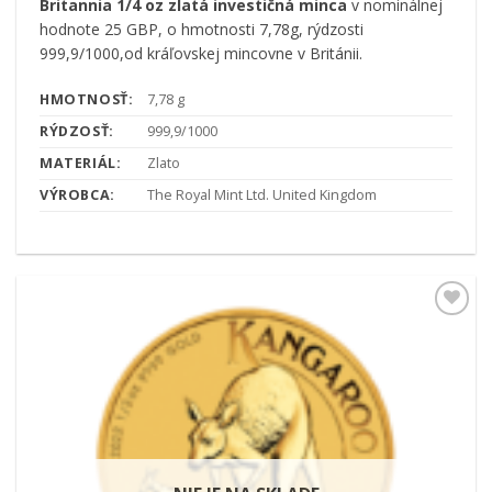
Britannia
1/4 oz zlatá investičná
minca
v nominálnej
hodnote 25 GBP, o hmotnosti 7,78g, rýdzosti
999,9/1000,od kráľovskej mincovne v Británii.
HMOTNOSŤ:
7,78 g
RÝDZOSŤ:
999,9/1000
MATERIÁL:
Zlato
VÝROBCA:
The Royal Mint Ltd. United Kingdom
Pridať k
obľúbeným