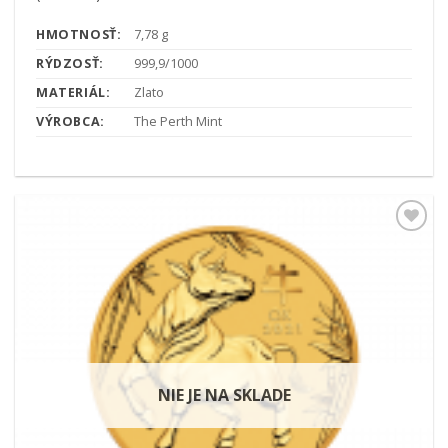
HMOTNOSŤ:
7,78 g
RÝDZOSŤ:
999,9/1000
MATERIÁL:
Zlato
VÝROBCA:
The Perth Mint
Pridať k
obľúbeným
NIE JE NA SKLADE