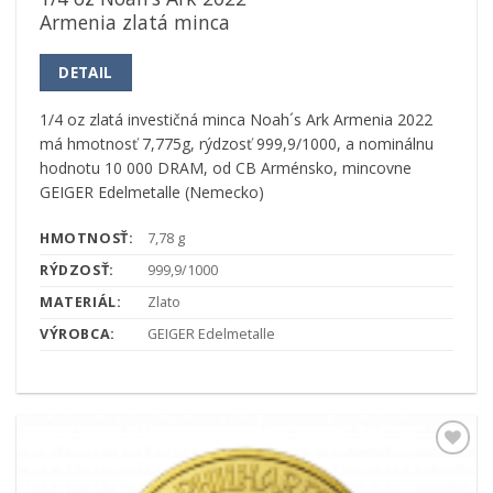
Armenia zlatá minca
DETAIL
1/4 oz zlatá investičná minca Noah´s Ark Armenia 2022
má hmotnosť 7,775g, rýdzosť 999,9/1000, a nominálnu
hodnotu 10 000 DRAM, od CB Arménsko, mincovne
GEIGER Edelmetalle (Nemecko)
HMOTNOSŤ:
7,78 g
RÝDZOSŤ:
999,9/1000
MATERIÁL:
Zlato
VÝROBCA:
GEIGER Edelmetalle
Pridať k
obľúbeným