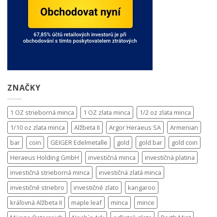
ZNAČKY
1 OZ strieborná minca
1 OZ zlata minca
1/2 oz zlata minca
1/10 oz zlata minca
Alžbeta II
Argor Heraeus SA
Armenian
bar
coin
GEIGER Edelmetalle
gold
gold bar
gold coin
Heraeus Holding GmbH
investičná minca
investičná platina
investičná strieborná minca
investičná zlatá minca
investičné striebro
investičné zlato
kangaroo
kráľovná Alžbeta II
maple leaf
minca
mince