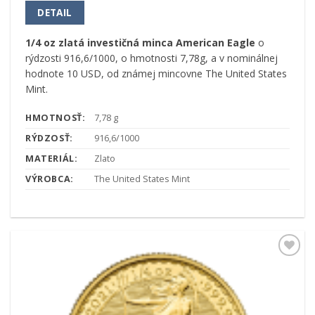
DETAIL
1/4 oz zlatá investičná minca American Eagle
o
rýdzosti 916,6/1000, o hmotnosti 7,78g, a v nominálnej
hodnote 10 USD, od známej mincovne The United States
Mint.
HMOTNOSŤ:
7,78 g
RÝDZOSŤ:
916,6/1000
MATERIÁL:
Zlato
VÝROBCA:
The United States Mint
Pridať k
obľúbeným