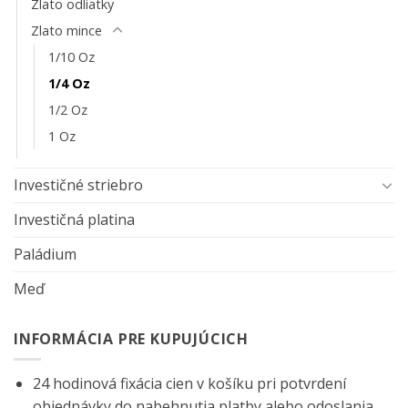
Zlato odliatky
Zlato mince
1/10 Oz
1/4 Oz
1/2 Oz
1 Oz
Investičné striebro
Investičná platina
Paládium
Meď
INFORMÁCIA PRE KUPUJÚCICH
24 hodinová fixácia cien v košíku pri potvrdení
objednávky do nabehnutia platby alebo odoslania