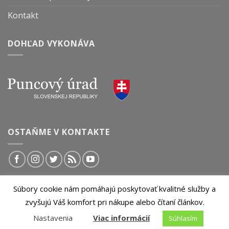
Kontakt
DOHĽAD VYKONÁVA
OSTAŇME V KONTAKTE
Súbory cookie nám pomáhajú poskytovať kvalitné služby a
© 2026 InvestičnýBlog.sk | Všetky práva vyhradené.
zvyšujú Váš komfort pri nákupe alebo čítaní článkov.
Akékoľvek kopírovanie obsahu tejto stránky je bez
Nastavenia
Viac informácií
Súhlasím
predchádzajúceho súhlasu zakázané.