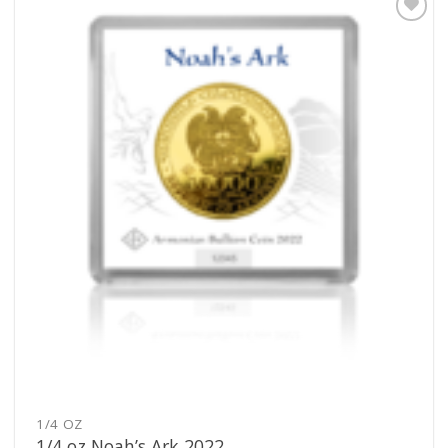
Pridať k
obľúbeným
1/4 OZ
1/4 oz Noah’s Ark 2022