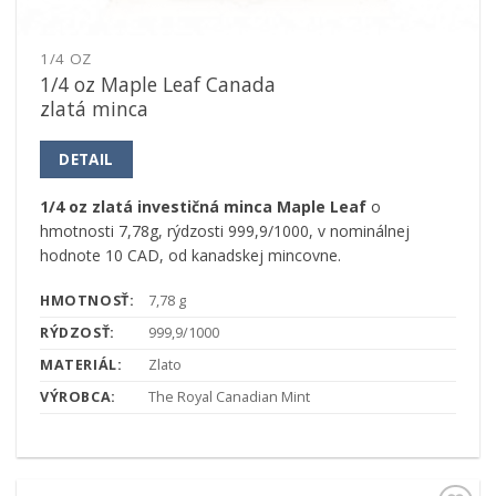
1/4 OZ
1/4 oz Maple Leaf Canada
zlatá minca
DETAIL
1/4 oz zlatá investičná minca Maple Leaf
o
hmotnosti 7,78g, rýdzosti 999,9/1000, v nominálnej
hodnote 10 CAD, od kanadskej mincovne.
HMOTNOSŤ:
7,78 g
RÝDZOSŤ:
999,9/1000
MATERIÁL:
Zlato
VÝROBCA:
The Royal Canadian Mint