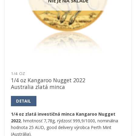
NIE JE NA SKLADE
1/4 OZ
1/4 oz Kangaroo Nugget 2022
Australia zlatá minca
DETAIL
1/4 oz zlatá investičná minca Kangaroo Nugget
2022
, hmotnosť 7,78g, rýdzosť 999,9/1000, nominálna
hodnota 25 AUD, good delivery výrobca Perth Mint
(Austrália).