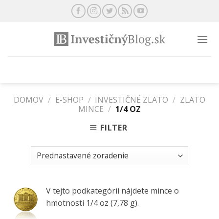
Preskočiť
na
obsah
DOMOV
/
E-SHOP
/
INVESTIČNÉ ZLATO
/
ZLATO
MINCE
/
1/4 OZ
FILTER
V tejto podkategórií nájdete mince o
hmotnosti 1/4 oz (7,78 g).