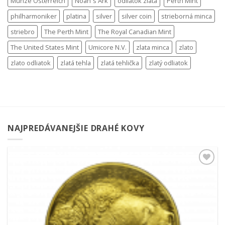
Münze Österreich
Noah´s Ark
odliatok zlata
Perth Mint
philharmoniker
platina
silver
silver coin
strieborná minca
striebro
The Perth Mint
The Royal Canadian Mint
The United States Mint
Umicore N.V.
zlata minca
zlato
zlato odliatok
zlatá tehla
zlatá tehlička
zlatý odliatok
NAJPREDÁVANEJŠIE DRAHÉ KOVY
Pridať k
obľúbeným