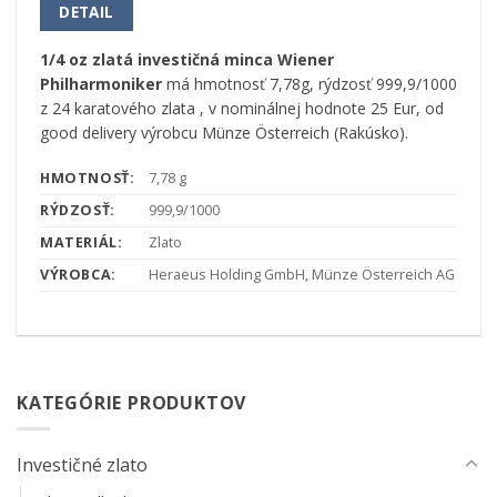
DETAIL
1/4 oz zlatá investičná minca Wiener
Philharmoniker
má hmotnosť 7,78g, rýdzosť 999,9/1000
z 24 karatového zlata , v nominálnej hodnote 25 Eur, od
good delivery výrobcu Münze Österreich (Rakúsko).
HMOTNOSŤ:
7,78 g
RÝDZOSŤ:
999,9/1000
MATERIÁL:
Zlato
VÝROBCA:
Heraeus Holding GmbH, Münze Österreich AG
KATEGÓRIE PRODUKTOV
Investičné zlato