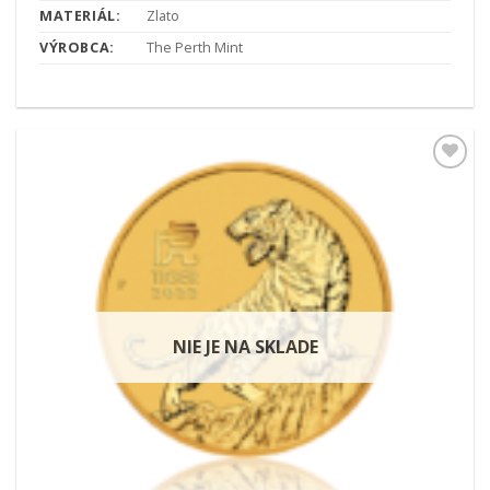
MATERIÁL:
Zlato
VÝROBCA:
The Perth Mint
Pridať k
obľúbeným
NIE JE NA SKLADE