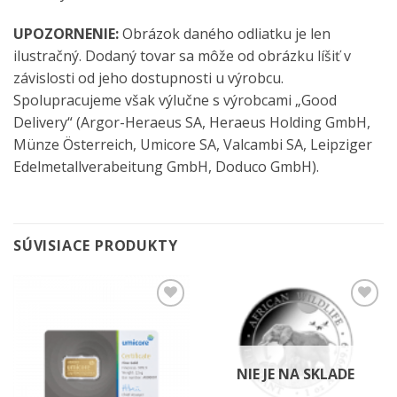
UPOZORNENIE:
Obrázok daného odliatku je len
ilustračný. Dodaný tovar sa môže od obrázku líšiť v
závislosti od jeho dostupnosti u výrobcu.
Spolupracujeme však výlučne s výrobcami „Good
Delivery“ (Argor-Heraeus SA, Heraeus Holding GmbH,
Münze Österreich, Umicore SA, Valcambi SA, Leipziger
Edelmetallverabeitung GmbH, Doduco GmbH).
SÚVISIACE PRODUKTY
Pridať k
Pridať k
obľúbeným
obľúbeným
NIE JE NA SKLADE