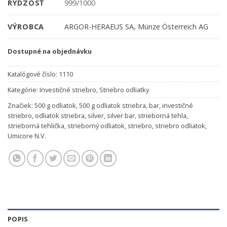
RÝDZOSŤ
999/1000
VÝROBCA
ARGOR-HERAEUS SA, Münze Österreich AG
Dostupné na objednávku
Katalógové číslo:
1110
Kategórie:
Investičné striebro
,
Striebro odliatky
Značiek:
500 g odliatok
,
500 g odliatok striebra
,
bar
,
investičné
striebro
,
odliatok striebra
,
silver
,
silver bar
,
strieborná tehla
,
strieborná tehlička
,
strieborný odliatok
,
striebro
,
striebro odliatok
,
Umicore N.V.
POPIS