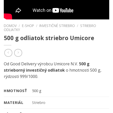
DOMOV
/
E-SHOP
/
INVESTIČNÉ STRIEBRO
/
STRIEBRO
ODLIATKY
500 g odliatok striebro Umicore
Od Good Delivery výrobcu Umicore N.V.
500 g
strieborný investičný odliatok
o hmotnosti 500 g,
rýdzosti 999/1000.
HMOTNOSŤ
500 g
MATERIÁL
Striebro