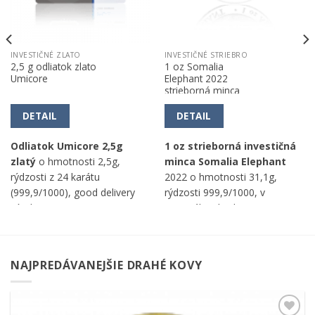
INVESTIČNÉ ZLATO
INVESTIČNÉ STRIEBRO
2,5 g odliatok zlato
1 oz Somalia
Umicore
Elephant 2022
strieborná minca
DETAIL
DETAIL
Odliatok Umicore 2,5g
1 oz strieborná investičná
zlatý
o hmotnosti 2,5g,
minca Somalia Elephant
rýdzosti z 24 karátu
2022 o hmotnosti 31,1g,
(999,9/1000), good delivery
rýdzosti 999,9/1000, v
výrobca Umicore.
nominálnej hodnote 100 SOS,
od Geiger Edelmetalle AG.
NAJPREDÁVANEJŠIE DRAHÉ KOVY