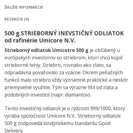
ĎALŠIE INFORMÁCIE
RECENZIE (0)
500 g STRIEBORNÝ INEVSTIČNÝ ODLIATOK
od rafinérie Umicore N.V.
Strieborný odliatok Umicotre 500 g
je obľúbený u
európskych investorov so striebrom, ktorí chcú kúpiť
strieborné tehly. Striebro, rovnako ako zlato, sa
odpradávna považovalo za vzácne. Okrem peňažných
funkcií malo striebro vždy významné praktické a neskôr
priemyselné využitie. Tým sa výrazne líšil od zlata a
podobných investícií (napr. diamantov).
Tento investičný odliatok je o rýdzosti 999/1000, ktorý
vyrába spoločnosť Umicore N.V.. Strieborný odliatok
500 g zodpovedá londýnskemu štandardu Good
Delivery.