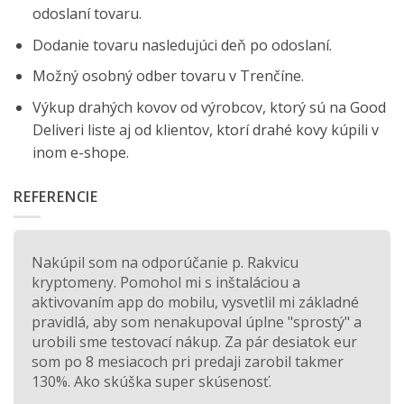
odoslaní tovaru.
Dodanie tovaru nasledujúci deň po odoslaní.
Možný osobný odber tovaru v Trenčíne.
Výkup drahých kovov od výrobcov, ktorý sú na
Good
Deliveri
liste aj od klientov, ktorí drahé kovy kúpili v
inom e-shope.
REFERENCIE
Nakúpil som na odporúčanie p. Rakvicu
kryptomeny. Pomohol mi s inštaláciou a
aktivovaním app do mobilu, vysvetlil mi základné
pravidlá, aby som nenakupoval úplne "sprostý" a
urobili sme testovací nákup. Za pár desiatok eur
som po 8 mesiacoch pri predaji zarobil takmer
130%. Ako skúška super skúsenosť.