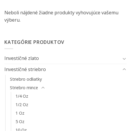
Neboli nájdené žiadne produkty vyhovujúce vašemu
výberu.
KATEGÓRIE PRODUKTOV
Investičné zlato
Investičné striebro
Striebro odliatky
Striebro mince
1/4 Oz
1/2 Oz
1 Oz
5 Oz
10 Oz