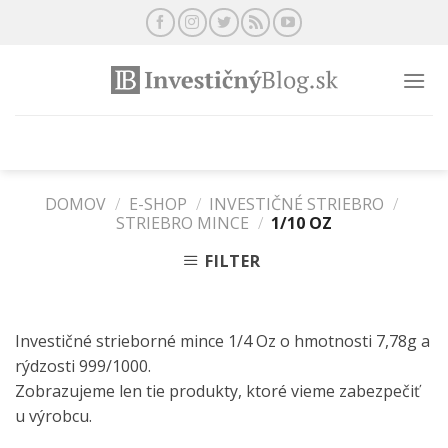
Preskočiť
na
obsah
DOMOV
/
E-SHOP
/
INVESTIČNÉ STRIEBRO
/
STRIEBRO MINCE
/
1/10 OZ
FILTER
Investičné strieborné mince 1/4 Oz o hmotnosti 7,78g a
rýdzosti 999/1000.
Zobrazujeme len tie produkty, ktoré vieme zabezpečiť
u výrobcu.