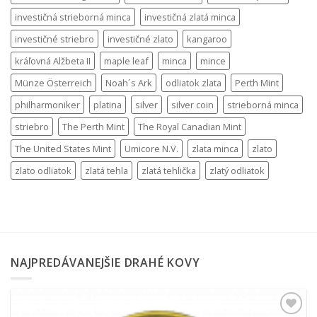
investičná strieborná minca
investičná zlatá minca
investičné striebro
investičné zlato
kangaroo
kráľovná Alžbeta II
maple leaf
minca
mince
Münze Österreich
Noah´s Ark
odliatok zlata
Perth Mint
philharmoniker
platina
silver
silver coin
strieborná minca
striebro
The Perth Mint
The Royal Canadian Mint
The United States Mint
Umicore N.V.
zlata minca
zlato
zlato odliatok
zlatá tehla
zlatá tehlička
zlatý odliatok
NAJPREDÁVANEJŠIE DRAHÉ KOVY