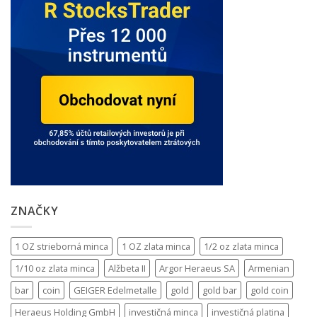
ZNAČKY
1 OZ strieborná minca
1 OZ zlata minca
1/2 oz zlata minca
1/10 oz zlata minca
Alžbeta II
Argor Heraeus SA
Armenian
bar
coin
GEIGER Edelmetalle
gold
gold bar
gold coin
Heraeus Holding GmbH
investičná minca
investičná platina