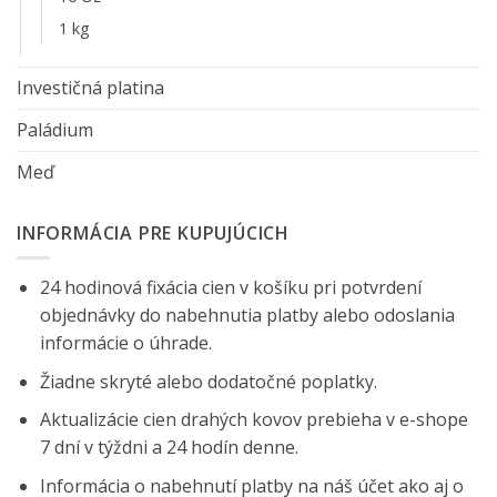
1 kg
Investičná platina
Paládium
Meď
INFORMÁCIA PRE KUPUJÚCICH
24 hodinová fixácia cien v košíku pri potvrdení
objednávky do nabehnutia platby alebo odoslania
informácie o úhrade.
Žiadne skryté alebo dodatočné poplatky.
Aktualizácie cien drahých kovov prebieha v e-shope
7 dní v týždni a 24 hodín denne.
Informácia o nabehnutí platby na náš účet ako aj o